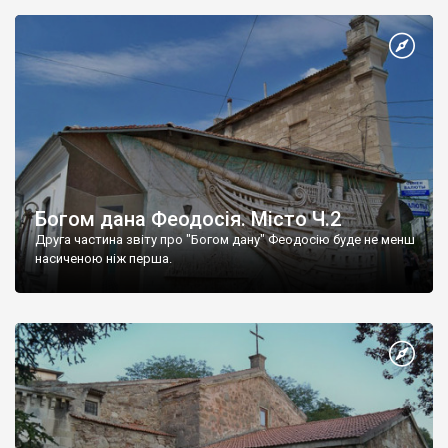
Богом дана Феодосія. Місто Ч.2
Друга частина звіту про "Богом дану" Феодосію буде не менш
насиченою ніж перша.