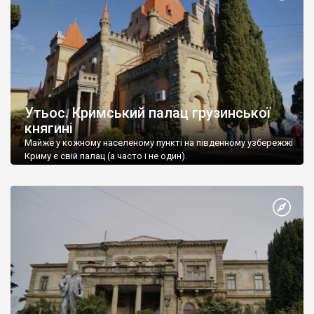
Утьос. Кримський палац грузинської
княгині
Майже у кожному населеному пункті на південному узбережжі
Криму є свій палац (а часто і не один).