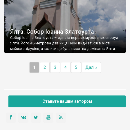
Ялта. Собор Іоанна Златоуста
Собор Іоанна Златоуста – одна із перших мурованих споруд
Ялти. Його 45-метрова дзвіниця і нині видніється в місті
майже звідусіль, а колись це була висотна домінанта Ялти.
1
2
3
4
5
Далі »
Станьте нашим автором