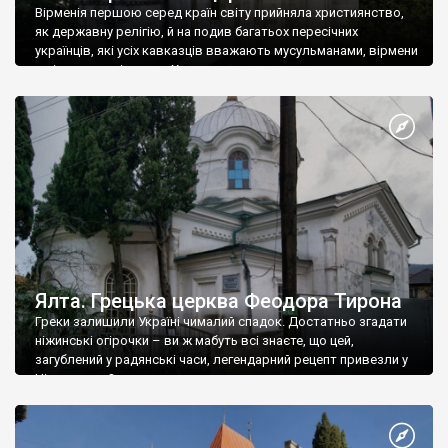
Вірменія першою серед країн світу прийняла християнство,
як державну релігію, й на подив багатьох пересічних
українців, які усіх кавказців вважають мусульманами, вірмени
є відданими вірянами Христа
Ялта. Грецька церква Феодора Тирона
Греки залишили Україні чималий спадок. Достатньо згадати
ніжинські огірочки – ви ж мабуть всі знаєте, що цей,
загублений у радянські часи, легендарний рецепт привезли у
Ніжин греки?