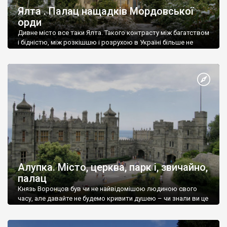
Ялта . Палац нащадків Мордовської
орди
Дивне місто все таки Ялта. Такого контрасту між багатством
і бідністю, між розкішшю і розрухою в Україні більше не
знайдеш.
Алупка. Місто, церква, парк і, звичайно,
палац
Князь Воронцов був чи не найвідомішою людиною свого
часу, але давайте не будемо кривити душею – чи знали ви це
прізвище до відвідин Алупки? Мабуть все таки ні.