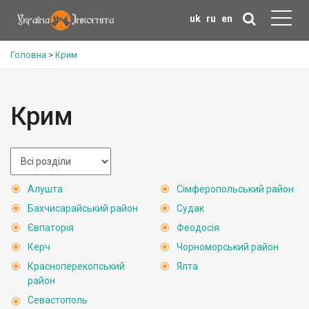
uk
ru
en
Головна
>
Крим
Крим
Алушта
Сімферопольський район
Бахчисарайський район
Судак
Євпаторія
Феодосія
Керч
Чорноморський район
Красноперекопський
Ялта
район
Севастополь