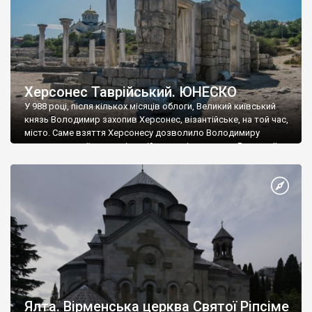
Херсонес Таврійський. ЮНЕСКО
У 988 році, після кількох місяців облоги, Великий київський
князь Володимир захопив Херсонес, візантійське, на той час,
місто. Саме взяття Херсонесу дозволило Володимиру
диктувати свої умови візантійському імператору Василю ІІ, та
одружитися з його дочкою Ганною. Цього ж року, в
Херсонесі Володимир-язичник, став Василем-християнином.
А потім було Хрещення Русі. На честь Херсонесу Таврійського
названо місто […]
Ялта. Вірменська церква Святої Ріпсіме