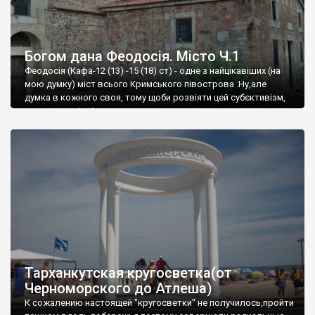
Богом дана Феодосія. Місто Ч.1
Феодосія (Кафа-12 (13) -15 (18) ст) - одне з найцікавіших (на
мою думку) міст всього Кримського півострова .Ну,але
думка в кожного своя, тому щоби розвіяти цей субєктивізм,
запрошую відвідати це
Тарханкутская кругосветка(от
Черноморского до Атлеша)
К сожалению настоящей "кругосветки" не получилось,пройти