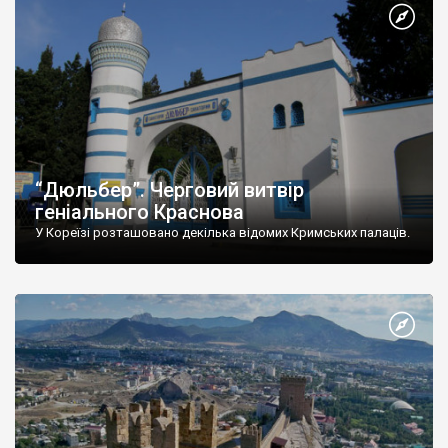
“Дюльбер”. Черговий витвір
геніального Краснова
У Кореїзі розташовано декілька відомих Кримських палаців.