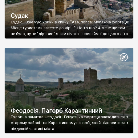
Судак
Судак... Вже чую крики в спину: "Ааа, попса! Муляжна фортеця!
Місце,туристами затерте до дір!..." Но то шо? А мене ще там
не було, ну не "дірявив" я там нічого... принаймні до цього літа.
Феодосія. Пагорб Карантинний
Головна памятка Феодосії - Генуезька фортеця знаходиться в
старому районі - на Карантинному пагорбі, який підноситься в
південній частині міста.