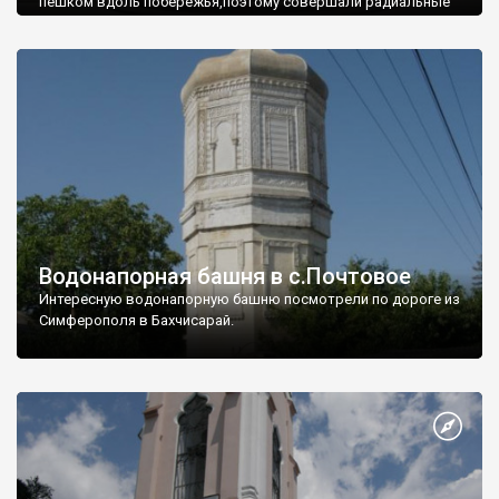
пешком вдоль побережья,поэтому совершали радиальные
вылазки из Оленевки.
Водонапорная башня в с.Почтовое
Интересную водонапорную башню посмотрели по дороге из
Симферополя в Бахчисарай.