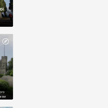
ої
ого
и ви