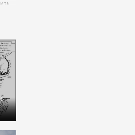
им та
ора і
є
го типу,
ей-
рний
ста:
 райони
від 2
I
і,
рукти,
 котрі