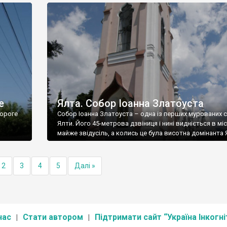
е
Ялта. Собор Іоанна Златоуста
ороге
Собор Іоанна Златоуста – одна із перших мурованих 
Ялти. Його 45-метрова дзвіниця і нині видніється в міс
майже звідусіль, а колись це була висотна домінанта 
2
3
4
5
Далі »
нас
Стати автором
Підтримати сайт “Україна Інкогні