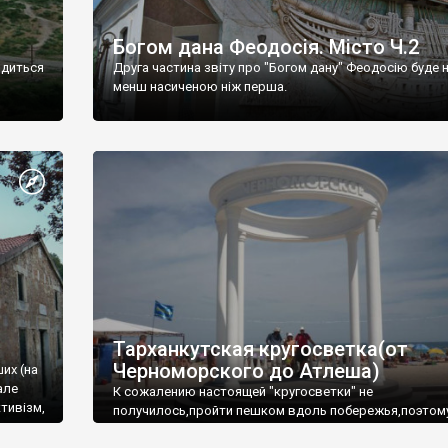
Богом дана Феодосія. Місто Ч.2
одиться
Друга частина звіту про "Богом дану" Феодосію буде 
менш насиченою ніж перша.
Тарханкутская кругосветка(от
Черноморского до Атлеша)
ших (на
але
К сожалению настоящей "кругосветки" не
тивізм,
получилось,пройти пешком вдоль побережья,поэтом
совершали радиальные вылазки из Оленевки.