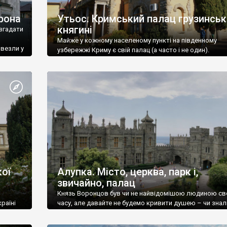
рона
Утьос. Кримський палац грузинськ
княгині
згадати
Майже у кожному населеному пункті на південному
ивезли у
узбережжі Криму є свій палац (а часто і не один).
ої
Алупка. Місто, церква, парк і,
звичайно, палац
Князь Воронцов був чи не найвідомішою людиною св
раїні
часу, але давайте не будемо кривити душею – чи знал
це прізвище до відвідин Алупки? Мабуть все таки ні.