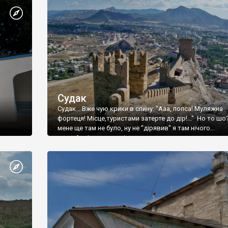
Судак
Судак... Вже чую крики в спину: "Ааа, попса! Муляжна
фортеця! Місце,туристами затерте до дір!..." Но то шо
мене ще там не було, ну не "дірявив" я там нічого...
принаймні до цього літа.