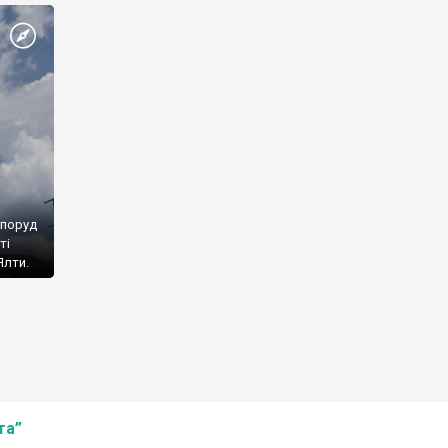
споруд
ті
Ялти.
та”