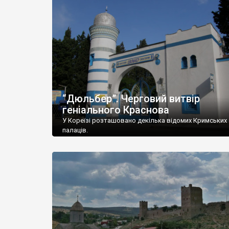
“Дюльбер”. Черговий витвір
геніального Краснова
У Кореїзі розташовано декілька відомих Кримських
палаців.