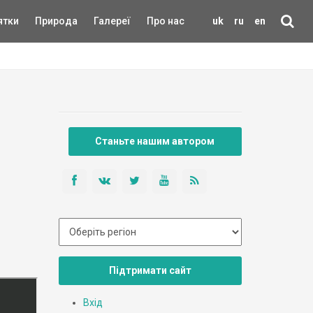
ятки
Природа
Галереї
Про нас
uk
ru
en
Станьте нашим автором
Підтримати сайт
Вхід