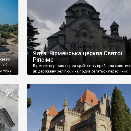
ефактів
називаються «повстяками» (postaki)…” “Вино. Крим
єкту
виробляє відмінне вино і його вдосталь: воно все ду
го».
легке біле і дуже […]
ти та
Ялта. Вірменська церква Святої
Ріпсіме
вський
 той
Вірменія першою серед країн світу прийняла христия
димиру
як державну релігію, й на подив багатьох пересічних
илю ІІ,
українців, які усіх кавказців вважають мусульманами,
 в
вірмени є відданими вірянами Христа