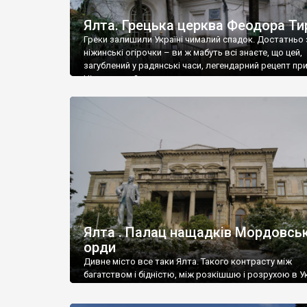
Ялта. Грецька церква Феодора Ти
Греки залишили Україні чималий спадок. Достатньо 
ніжинські огірочки – ви ж мабуть всі знаєте, що цей,
загублений у радянські часи, легендарний рецепт пр
Ніжин греки?
Ялта . Палац нащадків Мордовськ
орди
Дивне місто все таки Ялта. Такого контрасту між
багатством і бідністю, між розкішшю і розрухою в Ук
більше не знайдеш.