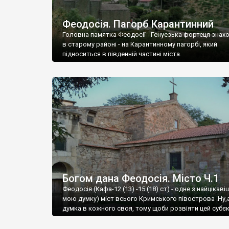
Феодосія. Пагорб Карантинний
Головна памятка Феодосії - Генуезька фортеця знах
в старому районі - на Карантинному пагорбі, який
підноситься в південній частині міста.
Богом дана Феодосія. Місто Ч.1
Феодосія (Кафа-12 (13) -15 (18) ст) - одне з найцікаві
мою думку) міст всього Кримського півострова .Ну,
думка в кожного своя, тому щоби розвіяти цей субєк
запрошую відвідати це