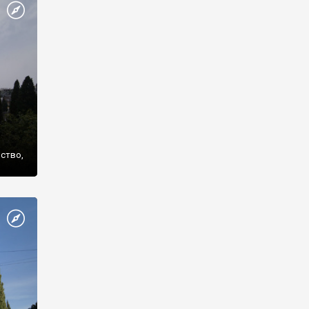
же
нство,