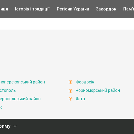
ниця
Історія і традиції
Регіони України
Закордон
Пам'
ноперекопський район
Феодосія
стополь
Чорноморський район
еропольський район
Ялта
к