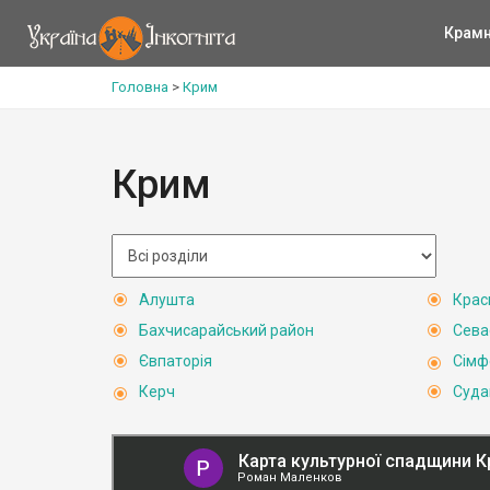
Крам
Головна
>
Крим
Крим
Алушта
Крас
Бахчисарайський район
Сева
Євпаторія
Сімф
Керч
Суда