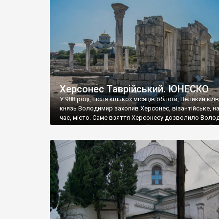
музею «Новгородський музей-заповідник» сотні арт
візантійської доби. Раритети викрадені з фондів об’
культурної спадщини ЮНЕСКО «Херсонеса Таврійсько
Офіційно – на виставку «Золото Візантії», але експер
влада в Україні вважають це лише […]
Херсонес Таврійський. ЮНЕСКО
У 988 році, після кількох місяців облоги, Великий киї
князь Володимир захопив Херсонес, візантійське, на
час, місто. Саме взяття Херсонесу дозволило Воло
диктувати свої умови візантійському імператору Вас
та одружитися з його дочкою Ганною. Цього ж року,
Херсонесі Володимир-язичник, став Василем-
християнином. А потім було Хрещення Русі. На честь
Херсонесу Таврійського названо місто […]