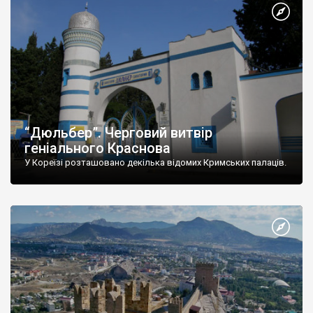
“Дюльбер”. Черговий витвір
геніального Краснова
У Кореїзі розташовано декілька відомих Кримських палаців.