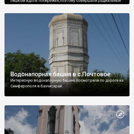
пешком вдоль побережья,поэтому совершали радиальные
вылазки из Оленевки.
Водонапорная башня в с.Почтовое
Интересную водонапорную башню посмотрели по дороге из
Симферополя в Бахчисарай.