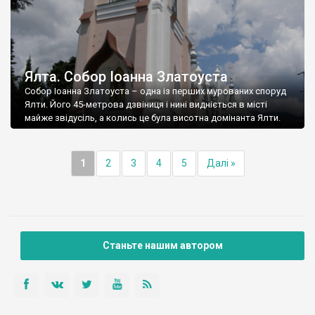
Ялта. Собор Іоанна Златоуста
Собор Іоанна Златоуста – одна із перших мурованих споруд
Ялти. Його 45-метрова дзвіниця і нині видніється в місті
майже звідусіль, а колись це була висотна домінанта Ялти.
1
2
3
4
5
Далі »
Станьте нашим автором