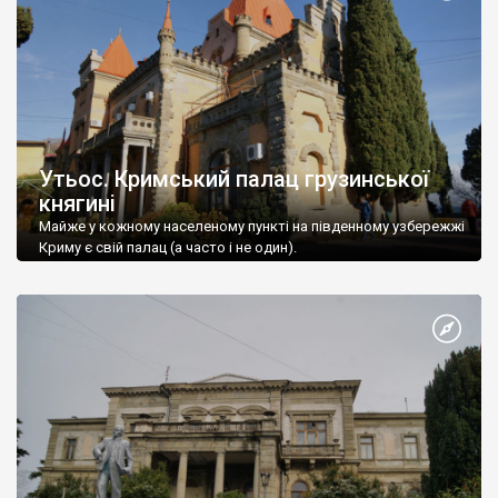
Утьос. Кримський палац грузинської
княгині
Майже у кожному населеному пункті на південному узбережжі
Криму є свій палац (а часто і не один).