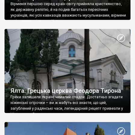
Вірменія першою серед країн світу прийняла християнство,
як державну релігію, й на подив багатьох пересічних
українців, які усіх кавказців вважають мусульманами, вірмени
є відданими вірянами Христа
Ялта. Грецька церква Феодора Тирона
Греки залишили Україні чималий спадок. Достатньо згадати
ніжинські огірочки – ви ж мабуть всі знаєте, що цей,
загублений у радянські часи, легендарний рецепт привезли у
Ніжин греки?