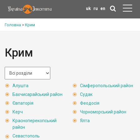
uk
ru
en
Головна
>
Крим
Крим
Алушта
Сімферопольський район
Бахчисарайський район
Судак
Євпаторія
Феодосія
Керч
Чорноморський район
Красноперекопський
Ялта
район
Севастополь