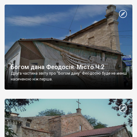
Богом дана Феодосія. Місто Ч.2
Друга частина звіту про "Богом дану" Феодосію буде не менш
насиченою ніж перша.