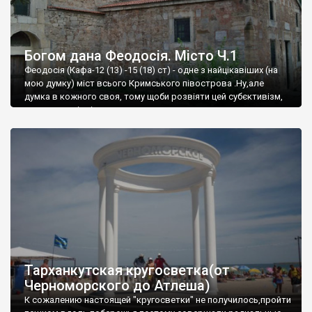
Богом дана Феодосія. Місто Ч.1
Феодосія (Кафа-12 (13) -15 (18) ст) - одне з найцікавіших (на
мою думку) міст всього Кримського півострова .Ну,але
думка в кожного своя, тому щоби розвіяти цей субєктивізм,
запрошую відвідати це
Тарханкутская кругосветка(от
Черноморского до Атлеша)
К сожалению настоящей "кругосветки" не получилось,пройти