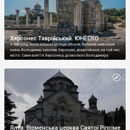
Херсонес Таврійський. ЮНЕСКО
У 988 році, після кількох місяців облоги, Великий київський
князь Володимир захопив Херсонес, візантійське, на той час,
місто. Саме взяття Херсонесу дозволило Володимиру
диктувати свої умови візантійському імператору Василю ІІ, та
одружитися з його дочкою Ганною. Цього ж року, в
Херсонесі Володимир-язичник, став Василем-християнином.
А потім було Хрещення Русі. На честь Херсонесу Таврійського
названо місто […]
Ялта. Вірменська церква Святої Ріпсіме