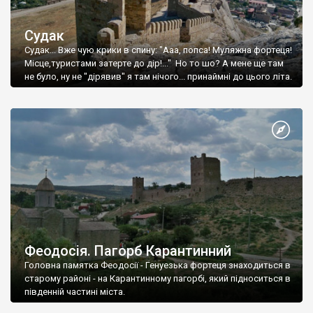
Судак
Судак... Вже чую крики в спину: "Ааа, попса! Муляжна фортеця!
Місце,туристами затерте до дір!..." Но то шо? А мене ще там
не було, ну не "дірявив" я там нічого... принаймні до цього літа.
Феодосія. Пагорб Карантинний
Головна памятка Феодосії - Генуезька фортеця знаходиться в
старому районі - на Карантинному пагорбі, який підноситься в
південній частині міста.