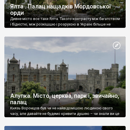
Ялта . Палац нащадків Мордовської
орди
Дивне місто все таки Ялта. Такого контрасту між багатством
і бідністю, між розкішшю і розрухою в Україні більше не
знайдеш.
Алупка. Місто, церква, парк і, звичайно,
палац
Князь Воронцов був чи не найвідомішою людиною свого
часу, але давайте не будемо кривити душею – чи знали ви це
прізвище до відвідин Алупки? Мабуть все таки ні.