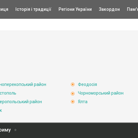
ниця
Історія і традиції
Регіони України
Закордон
Пам'
ноперекопський район
Феодосія
стополь
Чорноморський район
еропольський район
Ялта
к