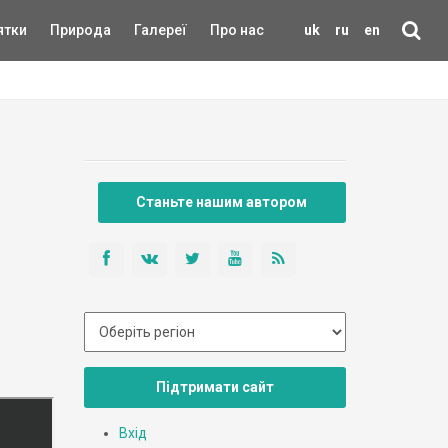
ятки
Природа
Галереї
Про нас
uk
ru
en
Станьте нашим автором
Підтримати сайт
Вхід