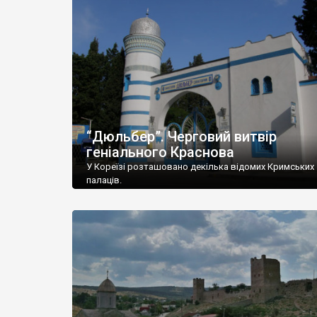
“Дюльбер”. Черговий витвір
геніального Краснова
У Кореїзі розташовано декілька відомих Кримських
палаців.