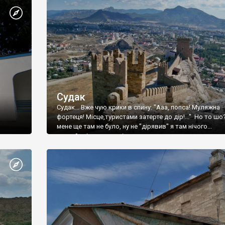
Судак
Судак... Вже чую крики в спину: "Ааа, попса! Муляжна
фортеця! Місце,туристами затерте до дір!..." Но то шо
мене ще там не було, ну не "дірявив" я там нічого...
принаймні до цього літа.