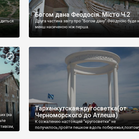
Богом дана Феодосія. Місто Ч.2
одиться
Друга частина звіту про "Богом дану" Феодосію буде 
менш насиченою ніж перша.
Тарханкутская кругосветка(от
Черноморского до Атлеша)
ших (на
але
К сожалению настоящей "кругосветки" не
тивізм,
получилось,пройти пешком вдоль побережья,поэтом
совершали радиальные вылазки из Оленевки.