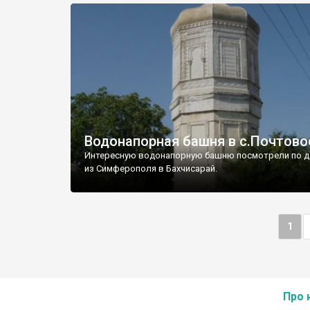
Водонапорная башня в с.Почтово
Интересную водонапорную башню посмотрели по д
из Симферополя в Бахчисарай.
1
Про 