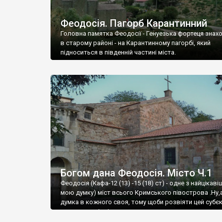
Феодосія. Пагорб Карантинний
Головна памятка Феодосії - Генуезька фортеця знах
в старому районі - на Карантинному пагорбі, який
підноситься в південній частині міста.
Богом дана Феодосія. Місто Ч.1
Феодосія (Кафа-12 (13) -15 (18) ст) - одне з найцікаві
мою думку) міст всього Кримського півострова .Ну,
думка в кожного своя, тому щоби розвіяти цей субєк
запрошую відвідати це