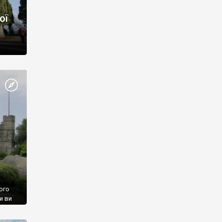
ої
ого
и ви