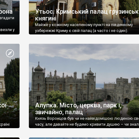
рона
Утьос. Кримський палац грузинськ
княгині
згадати
Майже у кожному населеному пункті на південному
ивезли у
узбережжі Криму є свій палац (а часто і не один).
ої
Алупка. Місто, церква, парк і,
звичайно, палац
Князь Воронцов був чи не найвідомішою людиною св
раїні
часу, але давайте не будемо кривити душею – чи знал
це прізвище до відвідин Алупки? Мабуть все таки ні.