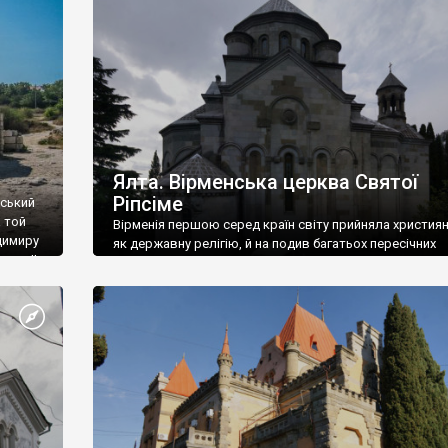
ефактів
називаються «повстяками» (postaki)…” “Вино. Крим
єкту
виробляє відмінне вино і його вдосталь: воно все ду
го».
легке біле і дуже […]
ти та
Ялта. Вірменська церква Святої
Ріпсіме
вський
 той
Вірменія першою серед країн світу прийняла христия
димиру
як державну релігію, й на подив багатьох пересічних
илю ІІ,
українців, які усіх кавказців вважають мусульманами,
 в
вірмени є відданими вірянами Христа