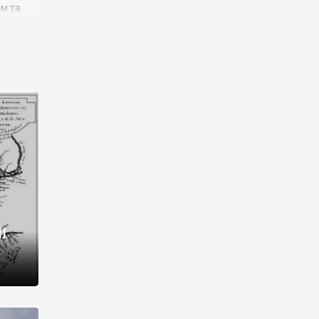
им та
ора і
є
го типу,
ей-
рний
ста:
 райони
від 2
I
і,
рукти,
 котрі