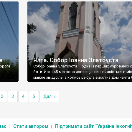
е
Ялта. Собор Іоанна Златоуста
ороге
Собор Іоанна Златоуста – одна із перших мурованих 
Ялти. Його 45-метрова дзвіниця і нині видніється в міс
майже звідусіль, а колись це була висотна домінанта 
2
3
4
5
Далі »
нас
Стати автором
Підтримати сайт “Україна Інкогні