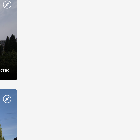
же
нство,