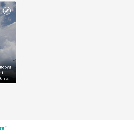
споруд
ті
Ялти.
та”