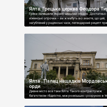
Ялта. Грецька церква Феодора Ти
Греки залишили Україні чималий спадок. Достатньо 
ніжинські огірочки – ви ж мабуть всі знаєте, що цей,
загублений у радянські часи, легендарний рецепт пр
Ніжин греки?
Ялта . Палац нащадків Мордовськ
орди
Дивне місто все таки Ялта. Такого контрасту між
багатством і бідністю, між розкішшю і розрухою в Ук
більше не знайдеш.