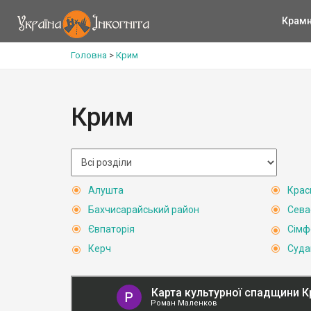
Крам
Головна
>
Крим
Крим
Алушта
Крас
Бахчисарайський район
Сева
Євпаторія
Сімф
Керч
Суда