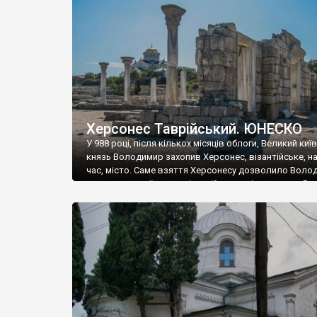
музею «Новгородський музей-заповідник» сотні арт
візантійської доби. Раритети викрадені з фондів об’
культурної спадщини ЮНЕСКО «Херсонеса Таврійсько
Офіційно – на виставку «Золото Візантії», але експер
влада в Україні вважають це лише […]
Херсонес Таврійський. ЮНЕСКО
У 988 році, після кількох місяців облоги, Великий киї
князь Володимир захопив Херсонес, візантійське, на
час, місто. Саме взяття Херсонесу дозволило Воло
диктувати свої умови візантійському імператору Вас
та одружитися з його дочкою Ганною. Цього ж року,
Херсонесі Володимир-язичник, став Василем-
християнином. А потім було Хрещення Русі. На честь
Херсонесу Таврійського названо місто […]