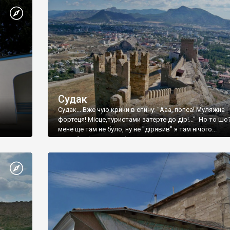
Судак
Судак... Вже чую крики в спину: "Ааа, попса! Муляжна
фортеця! Місце,туристами затерте до дір!..." Но то шо
мене ще там не було, ну не "дірявив" я там нічого...
принаймні до цього літа.