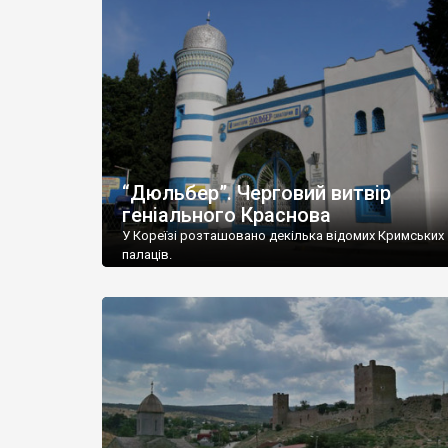
“Дюльбер”. Черговий витвір
геніального Краснова
У Кореїзі розташовано декілька відомих Кримських
палаців.