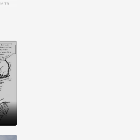
им та
ора і
є
го типу,
ей-
рний
ста:
 райони
від 2
I
і,
рукти,
 котрі