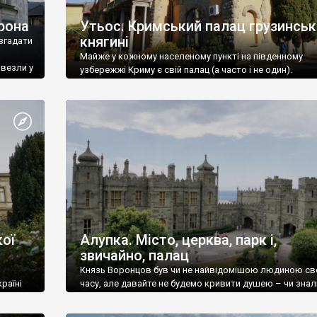
рона
Утьос. Кримський палац грузинськ
княгині
згадати
Майже у кожному населеному пункті на південному
ивезли у
узбережжі Криму є свій палац (а часто і не один).
ої
Алупка. Місто, церква, парк і,
звичайно, палац
Князь Воронцов був чи не найвідомішою людиною св
раїні
часу, але давайте не будемо кривити душею – чи знал
це прізвище до відвідин Алупки? Мабуть все таки ні.