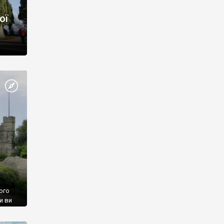
ої
ого
и ви