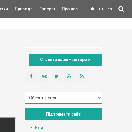
ятки
Природа
Галереї
Про нас
uk
ru
en
Станьте нашим автором
Підтримати сайт
Вхід