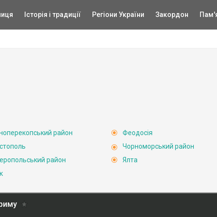
ниця
Історія і традиції
Регіони України
Закордон
Пам'
ноперекопський район
Феодосія
стополь
Чорноморський район
еропольський район
Ялта
к