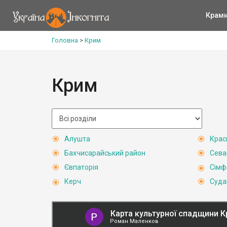
Крам
Головна
>
Крим
Крим
Алушта
Крас
Бахчисарайський район
Сева
Євпаторія
Сімф
Керч
Суда