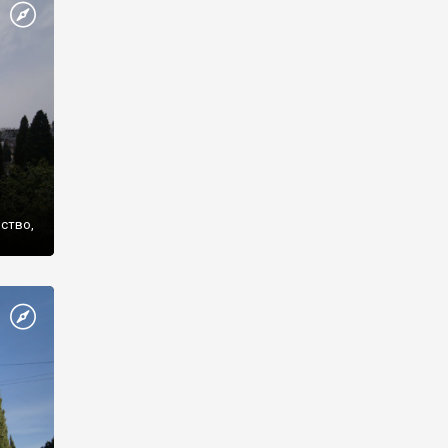
же
нство,