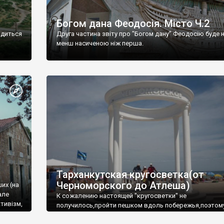
Богом дана Феодосія. Місто Ч.2
одиться
Друга частина звіту про "Богом дану" Феодосію буде 
менш насиченою ніж перша.
Тарханкутская кругосветка(от
Черноморского до Атлеша)
ших (на
але
К сожалению настоящей "кругосветки" не
тивізм,
получилось,пройти пешком вдоль побережья,поэтом
совершали радиальные вылазки из Оленевки.