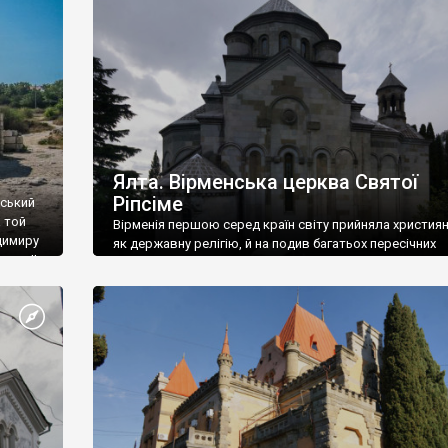
ефактів
називаються «повстяками» (postaki)…” “Вино. Крим
єкту
виробляє відмінне вино і його вдосталь: воно все ду
го».
легке біле і дуже […]
ти та
Ялта. Вірменська церква Святої
Ріпсіме
вський
 той
Вірменія першою серед країн світу прийняла христия
димиру
як державну релігію, й на подив багатьох пересічних
илю ІІ,
українців, які усіх кавказців вважають мусульманами,
 в
вірмени є відданими вірянами Христа