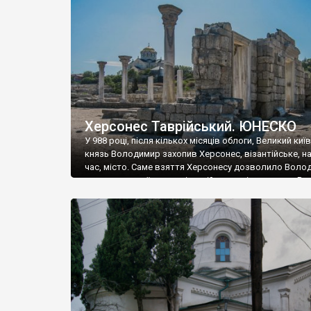
музею «Новгородський музей-заповідник» сотні арт
візантійської доби. Раритети викрадені з фондів об’
культурної спадщини ЮНЕСКО «Херсонеса Таврійсько
Офіційно – на виставку «Золото Візантії», але експер
влада в Україні вважають це лише […]
Херсонес Таврійський. ЮНЕСКО
У 988 році, після кількох місяців облоги, Великий киї
князь Володимир захопив Херсонес, візантійське, на
час, місто. Саме взяття Херсонесу дозволило Воло
диктувати свої умови візантійському імператору Вас
та одружитися з його дочкою Ганною. Цього ж року,
Херсонесі Володимир-язичник, став Василем-
християнином. А потім було Хрещення Русі. На честь
Херсонесу Таврійського названо місто […]