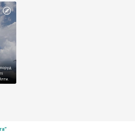
споруд
ті
Ялти.
та”