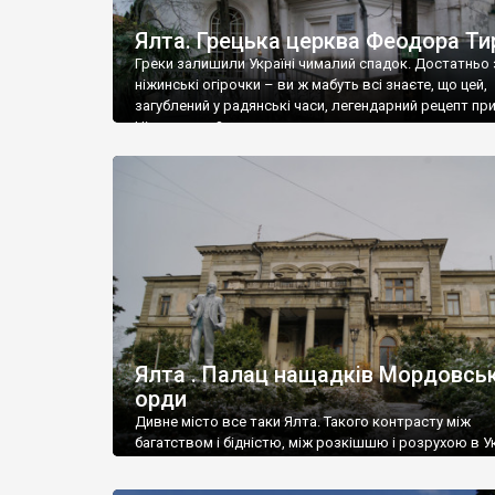
Ялта. Грецька церква Феодора Ти
Греки залишили Україні чималий спадок. Достатньо 
ніжинські огірочки – ви ж мабуть всі знаєте, що цей,
загублений у радянські часи, легендарний рецепт пр
Ніжин греки?
Ялта . Палац нащадків Мордовськ
орди
Дивне місто все таки Ялта. Такого контрасту між
багатством і бідністю, між розкішшю і розрухою в Ук
більше не знайдеш.