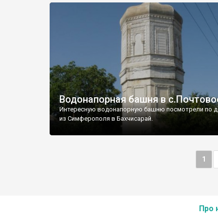
Водонапорная башня в с.Почтово
Интересную водонапорную башню посмотрели по д
из Симферополя в Бахчисарай.
1
Про 