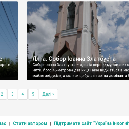
е
Ялта. Собор Іоанна Златоуста
ороге
Собор Іоанна Златоуста – одна із перших мурованих 
Ялти. Його 45-метрова дзвіниця і нині видніється в міс
майже звідусіль, а колись це була висотна домінанта 
2
3
4
5
Далі »
нас
Стати автором
Підтримати сайт “Україна Інкогні