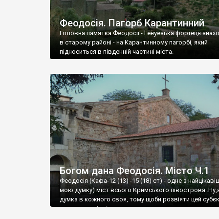
Феодосія. Пагорб Карантинний
Головна памятка Феодосії - Генуезька фортеця знах
в старому районі - на Карантинному пагорбі, який
підноситься в південній частині міста.
Богом дана Феодосія. Місто Ч.1
Феодосія (Кафа-12 (13) -15 (18) ст) - одне з найцікаві
мою думку) міст всього Кримського півострова .Ну,
думка в кожного своя, тому щоби розвіяти цей субєк
запрошую відвідати це