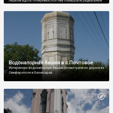
пешком вдоль побережья,поэтому совершали радиальные
вылазки из Оленевки.
Водонапорная башня в с.Почтовое
Интересную водонапорную башню посмотрели по дороге из
Симферополя в Бахчисарай.