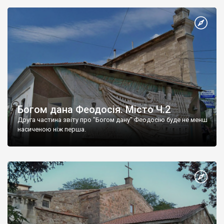
Богом дана Феодосія. Місто Ч.2
Друга частина звіту про "Богом дану" Феодосію буде не менш
насиченою ніж перша.