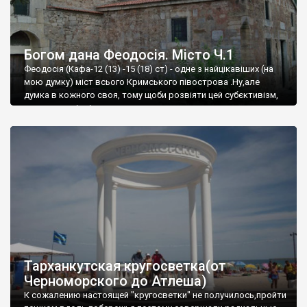
Богом дана Феодосія. Місто Ч.1
Феодосія (Кафа-12 (13) -15 (18) ст) - одне з найцікавіших (на
мою думку) міст всього Кримського півострова .Ну,але
думка в кожного своя, тому щоби розвіяти цей субєктивізм,
запрошую відвідати це
Тарханкутская кругосветка(от
Черноморского до Атлеша)
К сожалению настоящей "кругосветки" не получилось,пройти