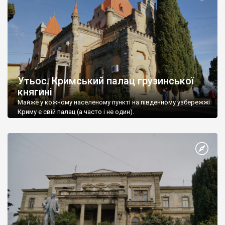
Утьос. Кримський палац грузинської
княгині
Майже у кожному населеному пункті на південному узбережжі
Криму є свій палац (а часто і не один).