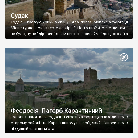
Судак
Судак... Вже чую крики в спину: "Ааа, попса! Муляжна фортеця!
Місце,туристами затерте до дір!..." Но то шо? А мене ще там
не було, ну не "дірявив" я там нічого... принаймні до цього літа.
Феодосія. Пагорб Карантинний
Головна памятка Феодосії - Генуезька фортеця знаходиться в
старому районі - на Карантинному пагорбі, який підноситься в
південній частині міста.