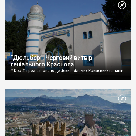
“Дюльбер”. Черговий витвір
геніального Краснова
У Кореїзі розташовано декілька відомих Кримських палаців.