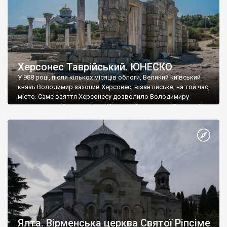
Херсонес Таврійський. ЮНЕСКО
У 988 році, після кількох місяців облоги, Великий київський
князь Володимир захопив Херсонес, візантійське, на той час,
місто. Саме взяття Херсонесу дозволило Володимиру
диктувати свої умови візантійському імператору Василю ІІ, та
одружитися з його дочкою Ганною. Цього ж року, в
Херсонесі Володимир-язичник, став Василем-християнином.
А потім було Хрещення Русі. На честь Херсонесу Таврійського
названо місто […]
Ялта. Вірменська церква Святої Ріпсіме