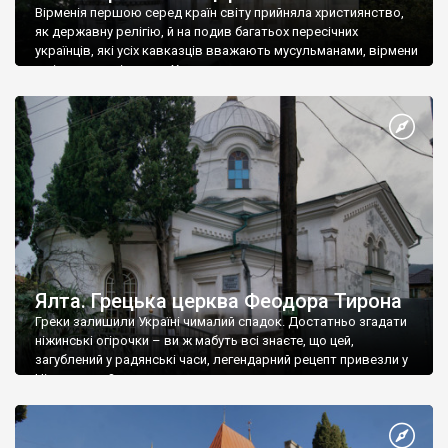
Вірменія першою серед країн світу прийняла християнство,
як державну релігію, й на подив багатьох пересічних
українців, які усіх кавказців вважають мусульманами, вірмени
є відданими вірянами Христа
Ялта. Грецька церква Феодора Тирона
Греки залишили Україні чималий спадок. Достатньо згадати
ніжинські огірочки – ви ж мабуть всі знаєте, що цей,
загублений у радянські часи, легендарний рецепт привезли у
Ніжин греки?