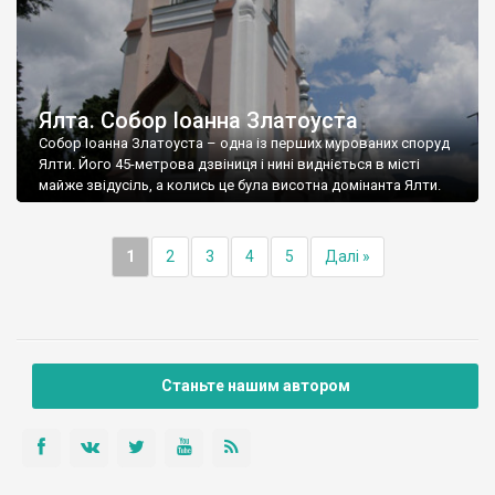
Ялта. Собор Іоанна Златоуста
Собор Іоанна Златоуста – одна із перших мурованих споруд
Ялти. Його 45-метрова дзвіниця і нині видніється в місті
майже звідусіль, а колись це була висотна домінанта Ялти.
1
2
3
4
5
Далі »
Станьте нашим автором