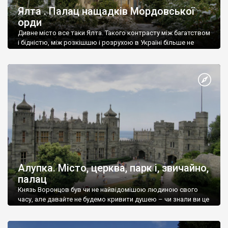
Ялта . Палац нащадків Мордовської
орди
Дивне місто все таки Ялта. Такого контрасту між багатством
і бідністю, між розкішшю і розрухою в Україні більше не
знайдеш.
Алупка. Місто, церква, парк і, звичайно,
палац
Князь Воронцов був чи не найвідомішою людиною свого
часу, але давайте не будемо кривити душею – чи знали ви це
прізвище до відвідин Алупки? Мабуть все таки ні.