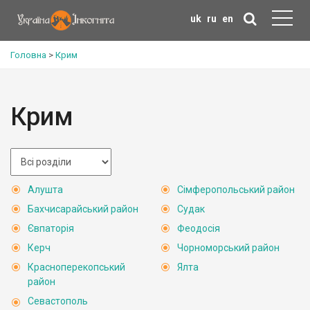
uk
ru
en
Головна
>
Крим
Крим
Алушта
Сімферопольський район
Бахчисарайський район
Судак
Євпаторія
Феодосія
Керч
Чорноморський район
Красноперекопський
Ялта
район
Севастополь