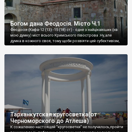
Богом дана Феодосія. Місто Ч.1
Феодосія (Кафа-12 (13) -15 (18) ст) - одне з найцікавіших (на
мою думку) міст всього Кримського півострова .Ну,але
думка в кожного своя, тому щоби розвіяти цей субєктивізм,
запрошую відвідати це
Тарханкутская кругосветка(от
Черноморского до Атлеша)
К сожалению настоящей "кругосветки" не получилось,пройти