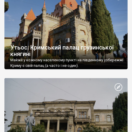
Утьос. Кримський палац грузинської
княгині
Майже у кожному населеному пункті на південному узбережжі
Криму є свій палац (а часто і не один).