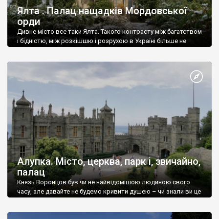
Ялта . Палац нащадків Мордовської
орди
Дивне місто все таки Ялта. Такого контрасту між багатством
і бідністю, між розкішшю і розрухою в Україні більше не
знайдеш.
Алупка. Місто, церква, парк і, звичайно,
палац
Князь Воронцов був чи не найвідомішою людиною свого
часу, але давайте не будемо кривити душею – чи знали ви це
прізвище до відвідин Алупки? Мабуть все таки ні.