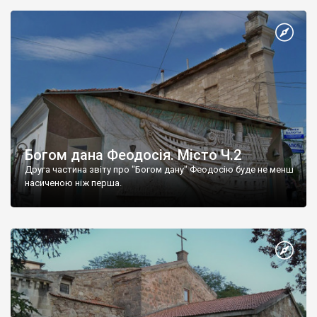
Богом дана Феодосія. Місто Ч.2
Друга частина звіту про "Богом дану" Феодосію буде не менш
насиченою ніж перша.