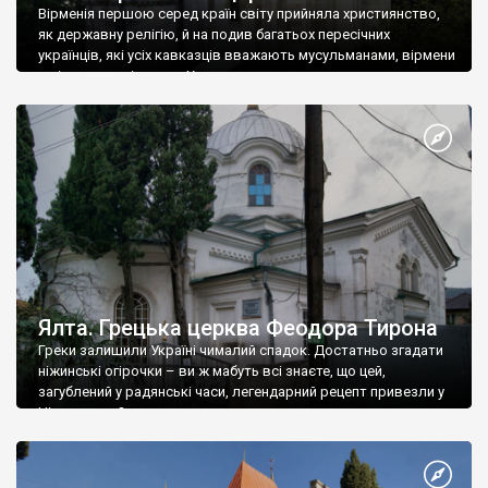
Вірменія першою серед країн світу прийняла християнство,
як державну релігію, й на подив багатьох пересічних
українців, які усіх кавказців вважають мусульманами, вірмени
є відданими вірянами Христа
Ялта. Грецька церква Феодора Тирона
Греки залишили Україні чималий спадок. Достатньо згадати
ніжинські огірочки – ви ж мабуть всі знаєте, що цей,
загублений у радянські часи, легендарний рецепт привезли у
Ніжин греки?