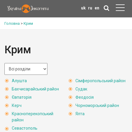
uk
ru
en
Головна
>
Крим
Крим
Алушта
Сімферопольський район
Бахчисарайський район
Судак
Євпаторія
Феодосія
Керч
Чорноморський район
Красноперекопський
Ялта
район
Севастополь