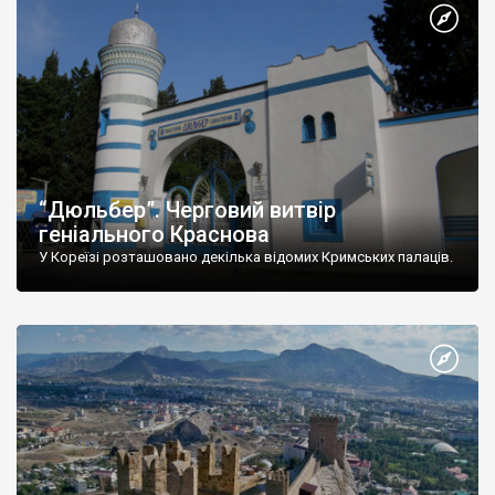
“Дюльбер”. Черговий витвір
геніального Краснова
У Кореїзі розташовано декілька відомих Кримських палаців.