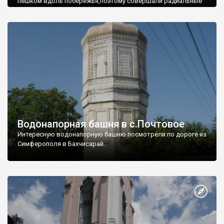
пешком вдоль побережья,поэтому совершали радиальные
вылазки из Оленевки.
Водонапорная башня в с.Почтовое
Интересную водонапорную башню посмотрели по дороге из
Симферополя в Бахчисарай.