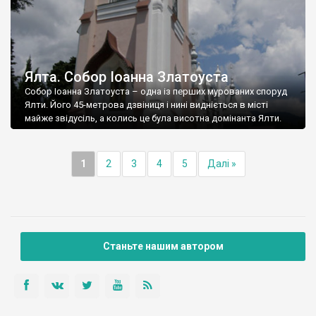
Ялта. Собор Іоанна Златоуста
Собор Іоанна Златоуста – одна із перших мурованих споруд
Ялти. Його 45-метрова дзвіниця і нині видніється в місті
майже звідусіль, а колись це була висотна домінанта Ялти.
1
2
3
4
5
Далі »
Станьте нашим автором