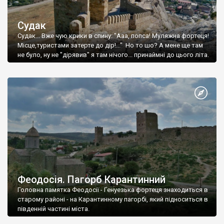
Судак
Судак... Вже чую крики в спину: "Ааа, попса! Муляжна фортеця!
Місце,туристами затерте до дір!..." Но то шо? А мене ще там
не було, ну не "дірявив" я там нічого... принаймні до цього літа.
Феодосія. Пагорб Карантинний
Головна памятка Феодосії - Генуезька фортеця знаходиться в
старому районі - на Карантинному пагорбі, який підноситься в
південній частині міста.