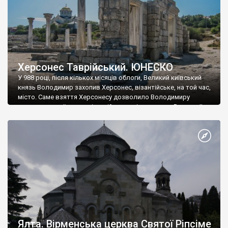
Херсонес Таврійський. ЮНЕСКО
У 988 році, після кількох місяців облоги, Великий київський
князь Володимир захопив Херсонес, візантійське, на той час,
місто. Саме взяття Херсонесу дозволило Володимиру
диктувати свої умови візантійському імператору Василю ІІ, та
одружитися з його дочкою Ганною. Цього ж року, в
Херсонесі Володимир-язичник, став Василем-християнином.
А потім було Хрещення Русі. На честь Херсонесу Таврійського
названо місто […]
Ялта. Вірменська церква Святої Ріпсіме