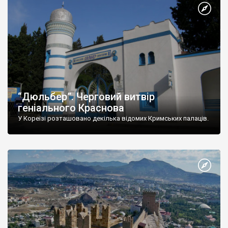
“Дюльбер”. Черговий витвір
геніального Краснова
У Кореїзі розташовано декілька відомих Кримських палаців.