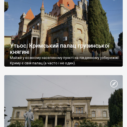
Утьос. Кримський палац грузинської
княгині
Майже у кожному населеному пункті на південному узбережжі
Криму є свій палац (а часто і не один).