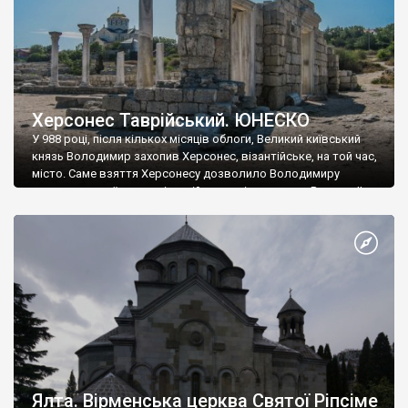
Херсонес Таврійський. ЮНЕСКО
У 988 році, після кількох місяців облоги, Великий київський
князь Володимир захопив Херсонес, візантійське, на той час,
місто. Саме взяття Херсонесу дозволило Володимиру
диктувати свої умови візантійському імператору Василю ІІ, та
одружитися з його дочкою Ганною. Цього ж року, в
Херсонесі Володимир-язичник, став Василем-християнином.
А потім було Хрещення Русі. На честь Херсонесу Таврійського
названо місто […]
Ялта. Вірменська церква Святої Ріпсіме