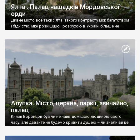
Ялта . Палац нащадків Мордовської
орди
Дивне місто все таки Ялта. Такого контрасту між багатством
і бідністю, між розкішшю і розрухою в Україні більше не
знайдеш.
Алупка. Місто, церква, парк і, звичайно,
палац
Князь Воронцов був чи не найвідомішою людиною свого
часу, але давайте не будемо кривити душею – чи знали ви це
прізвище до відвідин Алупки? Мабуть все таки ні.