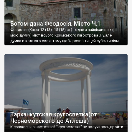
Богом дана Феодосія. Місто Ч.1
Феодосія (Кафа-12 (13) -15 (18) ст) - одне з найцікавіших (на
мою думку) міст всього Кримського півострова .Ну,але
думка в кожного своя, тому щоби розвіяти цей субєктивізм,
запрошую відвідати це
Тарханкутская кругосветка(от
Черноморского до Атлеша)
К сожалению настоящей "кругосветки" не получилось,пройти