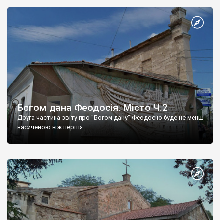
Богом дана Феодосія. Місто Ч.2
Друга частина звіту про "Богом дану" Феодосію буде не менш
насиченою ніж перша.