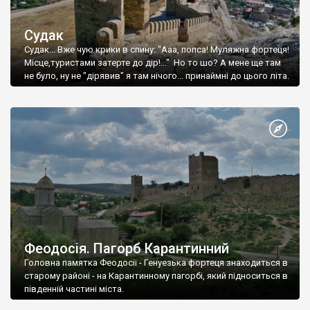
Судак
Судак... Вже чую крики в спину: "Ааа, попса! Муляжна фортеця!
Місце,туристами затерте до дір!..." Но то шо? А мене ще там
не було, ну не "дірявив" я там нічого... принаймні до цього літа.
Феодосія. Пагорб Карантинний
Головна памятка Феодосії - Генуезька фортеця знаходиться в
старому районі - на Карантинному пагорбі, який підноситься в
південній частині міста.