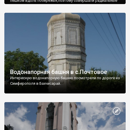
пешком вдоль побережья,поэтому совершали радиальные
вылазки из Оленевки.
Водонапорная башня в с.Почтовое
Интересную водонапорную башню посмотрели по дороге из
Симферополя в Бахчисарай.