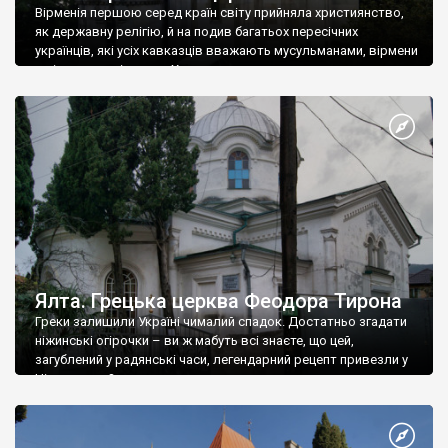
Вірменія першою серед країн світу прийняла християнство,
як державну релігію, й на подив багатьох пересічних
українців, які усіх кавказців вважають мусульманами, вірмени
є відданими вірянами Христа
Ялта. Грецька церква Феодора Тирона
Греки залишили Україні чималий спадок. Достатньо згадати
ніжинські огірочки – ви ж мабуть всі знаєте, що цей,
загублений у радянські часи, легендарний рецепт привезли у
Ніжин греки?