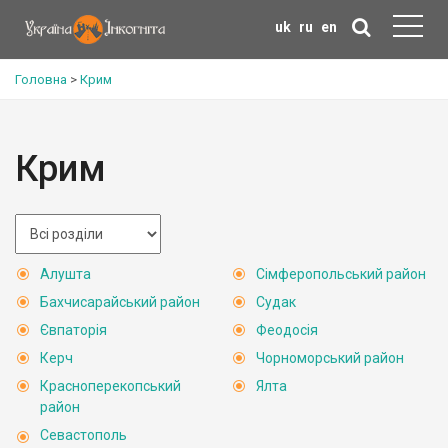
uk
ru
en
Головна
>
Крим
Крим
Алушта
Сімферопольський район
Бахчисарайський район
Судак
Євпаторія
Феодосія
Керч
Чорноморський район
Красноперекопський
Ялта
район
Севастополь