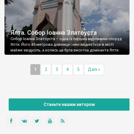
Ялта. Собор Іоанна Златоуста
Собор Іоанна Златоуста – одна із перших мурованих споруд
Ялти. Його 45-метрова дзвіниця і нині видніється в місті
майже звідусіль, а колись це була висотна домінанта Ялти.
1
2
3
4
5
Далі »
Станьте нашим автором