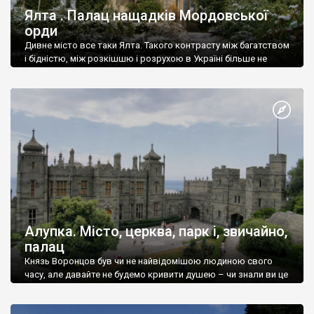
Ялта . Палац нащадків Мордовської
орди
Дивне місто все таки Ялта. Такого контрасту між багатством
і бідністю, між розкішшю і розрухою в Україні більше не
знайдеш.
Алупка. Місто, церква, парк і, звичайно,
палац
Князь Воронцов був чи не найвідомішою людиною свого
часу, але давайте не будемо кривити душею – чи знали ви це
прізвище до відвідин Алупки? Мабуть все таки ні.