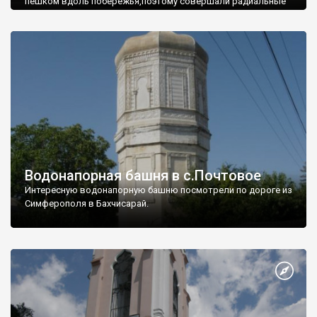
пешком вдоль побережья,поэтому совершали радиальные
вылазки из Оленевки.
Водонапорная башня в с.Почтовое
Интересную водонапорную башню посмотрели по дороге из
Симферополя в Бахчисарай.