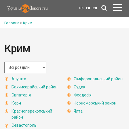
uk
ru
en
Головна
>
Крим
Крим
Алушта
Сімферопольський район
Бахчисарайський район
Судак
Євпаторія
Феодосія
Керч
Чорноморський район
Красноперекопський
Ялта
район
Севастополь