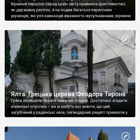
Вірменія першою серед країн світу прийняла християнство,
як державну релігію, й на подив багатьох пересічних
українців, які усіх кавказців вважають мусульманами, вірмени
є відданими вірянами Христа
Ялта. Грецька церква Феодора Тирона
Греки залишили Україні чималий спадок. Достатньо згадати
ніжинські огірочки – ви ж мабуть всі знаєте, що цей,
загублений у радянські часи, легендарний рецепт привезли у
Ніжин греки?