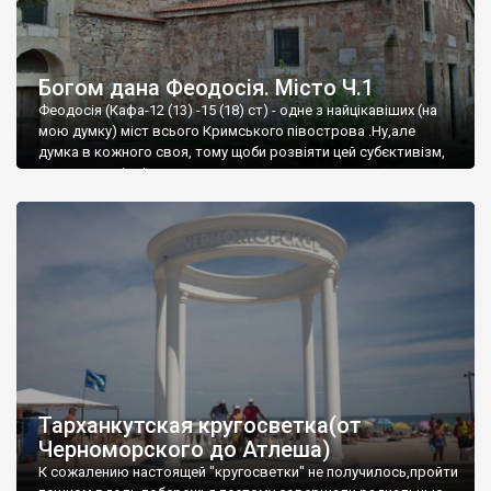
Богом дана Феодосія. Місто Ч.1
Феодосія (Кафа-12 (13) -15 (18) ст) - одне з найцікавіших (на
мою думку) міст всього Кримського півострова .Ну,але
думка в кожного своя, тому щоби розвіяти цей субєктивізм,
запрошую відвідати це
Тарханкутская кругосветка(от
Черноморского до Атлеша)
К сожалению настоящей "кругосветки" не получилось,пройти