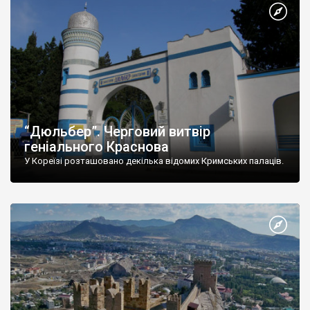
“Дюльбер”. Черговий витвір
геніального Краснова
У Кореїзі розташовано декілька відомих Кримських палаців.