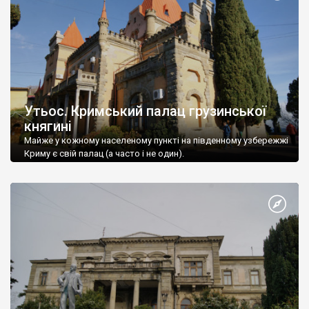
Утьос. Кримський палац грузинської
княгині
Майже у кожному населеному пункті на південному узбережжі
Криму є свій палац (а часто і не один).