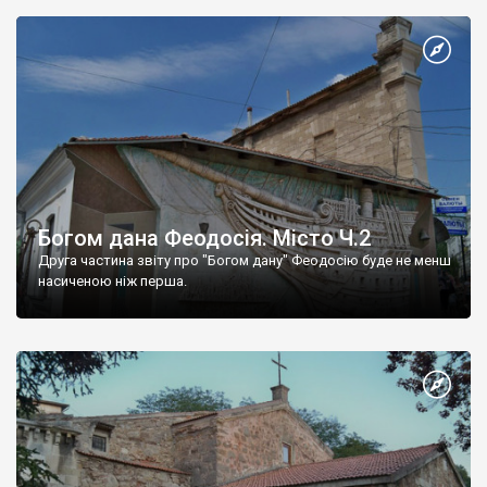
Богом дана Феодосія. Місто Ч.2
Друга частина звіту про "Богом дану" Феодосію буде не менш
насиченою ніж перша.