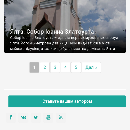
Ялта. Собор Іоанна Златоуста
Собор Іоанна Златоуста – одна із перших мурованих споруд
Ялти. Його 45-метрова дзвіниця і нині видніється в місті
майже звідусіль, а колись це була висотна домінанта Ялти.
1
2
3
4
5
Далі »
Станьте нашим автором