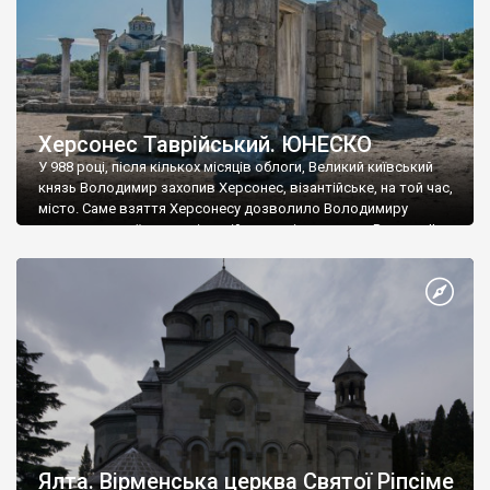
Херсонес Таврійський. ЮНЕСКО
У 988 році, після кількох місяців облоги, Великий київський
князь Володимир захопив Херсонес, візантійське, на той час,
місто. Саме взяття Херсонесу дозволило Володимиру
диктувати свої умови візантійському імператору Василю ІІ, та
одружитися з його дочкою Ганною. Цього ж року, в
Херсонесі Володимир-язичник, став Василем-християнином.
А потім було Хрещення Русі. На честь Херсонесу Таврійського
названо місто […]
Ялта. Вірменська церква Святої Ріпсіме