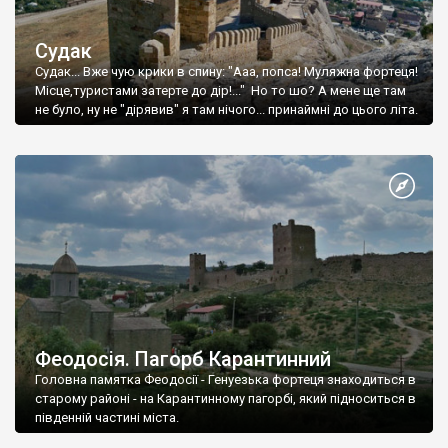
Судак
Судак... Вже чую крики в спину: "Ааа, попса! Муляжна фортеця!
Місце,туристами затерте до дір!..." Но то шо? А мене ще там
не було, ну не "дірявив" я там нічого... принаймні до цього літа.
Феодосія. Пагорб Карантинний
Головна памятка Феодосії - Генуезька фортеця знаходиться в
старому районі - на Карантинному пагорбі, який підноситься в
південній частині міста.