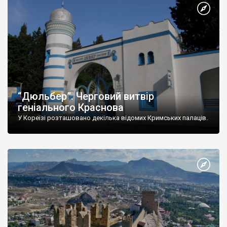
“Дюльбер”. Черговий витвір
геніального Краснова
У Кореїзі розташовано декілька відомих Кримських палаців.