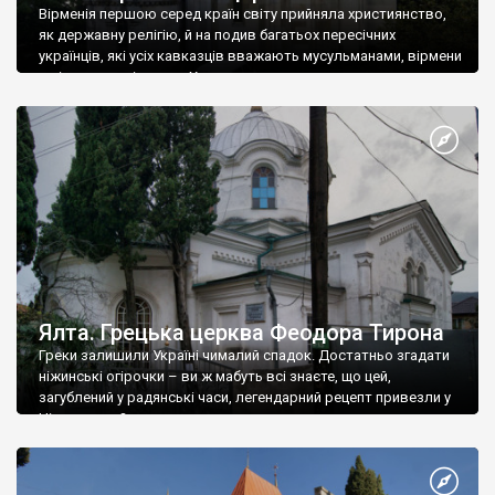
Вірменія першою серед країн світу прийняла християнство,
як державну релігію, й на подив багатьох пересічних
українців, які усіх кавказців вважають мусульманами, вірмени
є відданими вірянами Христа
Ялта. Грецька церква Феодора Тирона
Греки залишили Україні чималий спадок. Достатньо згадати
ніжинські огірочки – ви ж мабуть всі знаєте, що цей,
загублений у радянські часи, легендарний рецепт привезли у
Ніжин греки?