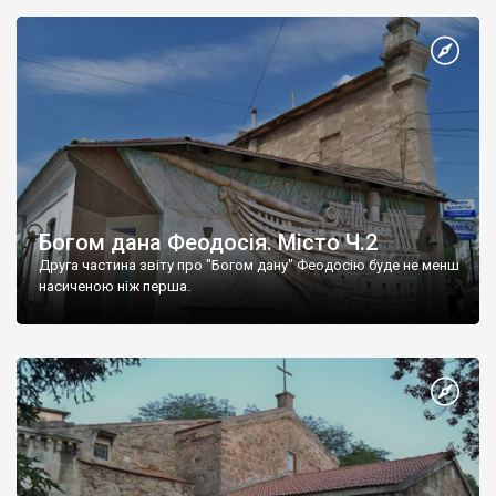
Богом дана Феодосія. Місто Ч.2
Друга частина звіту про "Богом дану" Феодосію буде не менш
насиченою ніж перша.