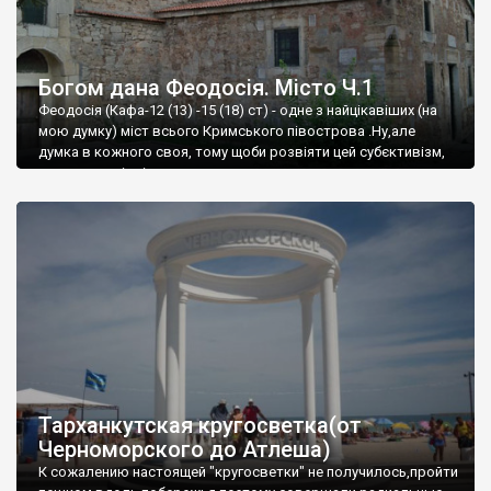
Богом дана Феодосія. Місто Ч.1
Феодосія (Кафа-12 (13) -15 (18) ст) - одне з найцікавіших (на
мою думку) міст всього Кримського півострова .Ну,але
думка в кожного своя, тому щоби розвіяти цей субєктивізм,
запрошую відвідати це
Тарханкутская кругосветка(от
Черноморского до Атлеша)
К сожалению настоящей "кругосветки" не получилось,пройти