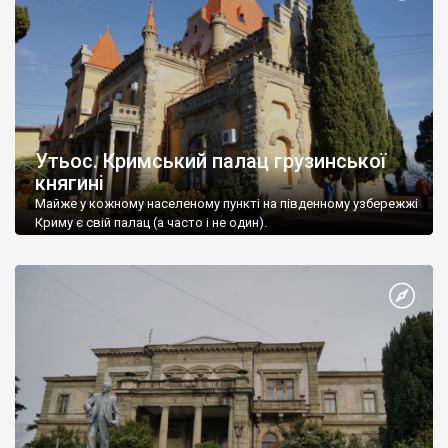
Утьос. Кримський палац грузинської
княгині
Майже у кожному населеному пункті на південному узбережжі
Криму є свій палац (а часто і не один).