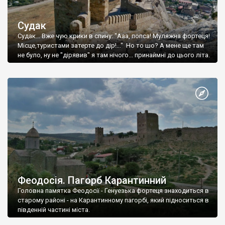
Судак
Судак... Вже чую крики в спину: "Ааа, попса! Муляжна фортеця!
Місце,туристами затерте до дір!..." Но то шо? А мене ще там
не було, ну не "дірявив" я там нічого... принаймні до цього літа.
Феодосія. Пагорб Карантинний
Головна памятка Феодосії - Генуезька фортеця знаходиться в
старому районі - на Карантинному пагорбі, який підноситься в
південній частині міста.