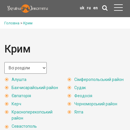
uk
ru
en
Головна
>
Крим
Крим
Алушта
Сімферопольський район
Бахчисарайський район
Судак
Євпаторія
Феодосія
Керч
Чорноморський район
Красноперекопський
Ялта
район
Севастополь