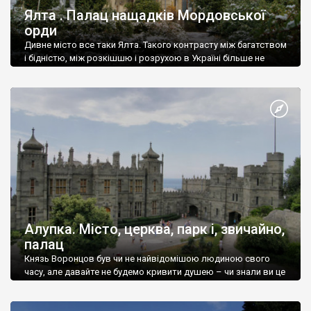
Ялта . Палац нащадків Мордовської
орди
Дивне місто все таки Ялта. Такого контрасту між багатством
і бідністю, між розкішшю і розрухою в Україні більше не
знайдеш.
Алупка. Місто, церква, парк і, звичайно,
палац
Князь Воронцов був чи не найвідомішою людиною свого
часу, але давайте не будемо кривити душею – чи знали ви це
прізвище до відвідин Алупки? Мабуть все таки ні.