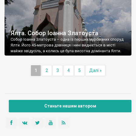
Ялта. Собор Іоанна Златоуста
Собор Іоанна Златоуста – одна із перших мурованих споруд
Ялти. Його 45-метрова дзвіниця і нині видніється в місті
майже звідусіль, а колись це була висотна домінанта Ялти.
1
2
3
4
5
Далі »
Станьте нашим автором