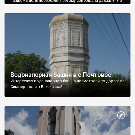
пешком вдоль побережья,поэтому совершали радиальные
вылазки из Оленевки.
Водонапорная башня в с.Почтовое
Интересную водонапорную башню посмотрели по дороге из
Симферополя в Бахчисарай.