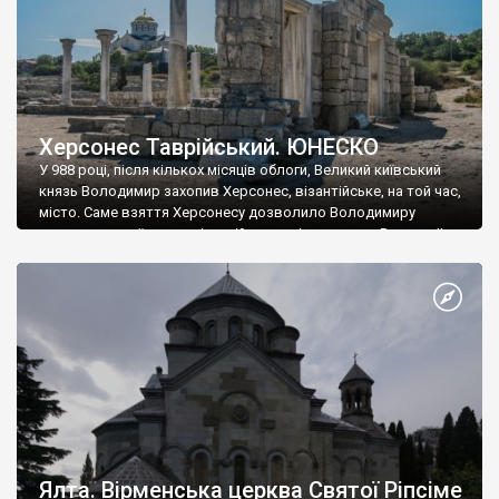
Херсонес Таврійський. ЮНЕСКО
У 988 році, після кількох місяців облоги, Великий київський
князь Володимир захопив Херсонес, візантійське, на той час,
місто. Саме взяття Херсонесу дозволило Володимиру
диктувати свої умови візантійському імператору Василю ІІ, та
одружитися з його дочкою Ганною. Цього ж року, в
Херсонесі Володимир-язичник, став Василем-християнином.
А потім було Хрещення Русі. На честь Херсонесу Таврійського
названо місто […]
Ялта. Вірменська церква Святої Ріпсіме