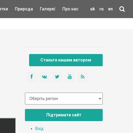
ятки
Природа
Галереї
Про нас
uk
ru
en
Станьте нашим автором
Підтримати сайт
Вхід