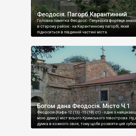
Феодосія. Пагорб Карантинний
Головна памятка Феодосії - Генуезька фортеця знах
в старому районі - на Карантинному пагорбі, який
підноситься в південній частині міста.
Богом дана Феодосія. Місто Ч.1
Феодосія (Кафа-12 (13) -15 (18) ст) - одне з найцікаві
мою думку) міст всього Кримського півострова .Ну,
думка в кожного своя, тому щоби розвіяти цей субєк
запрошую відвідати це