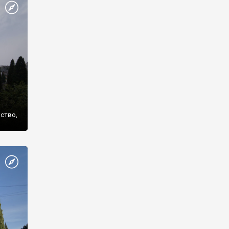
же
нство,