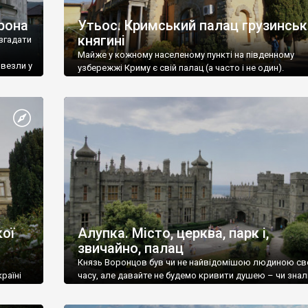
рона
Утьос. Кримський палац грузинськ
княгині
згадати
Майже у кожному населеному пункті на південному
ивезли у
узбережжі Криму є свій палац (а часто і не один).
ої
Алупка. Місто, церква, парк і,
звичайно, палац
Князь Воронцов був чи не найвідомішою людиною св
раїні
часу, але давайте не будемо кривити душею – чи знал
це прізвище до відвідин Алупки? Мабуть все таки ні.