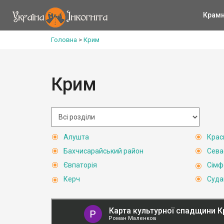
Крам
Головна
>
Крим
Крим
Алушта
Крас
Бахчисарайський район
Сева
Євпаторія
Сімф
Керч
Суда