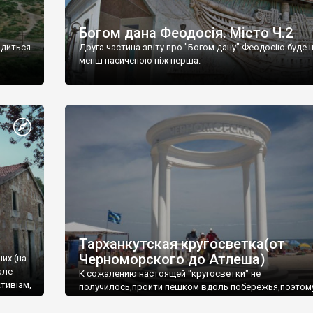
Богом дана Феодосія. Місто Ч.2
одиться
Друга частина звіту про "Богом дану" Феодосію буде 
менш насиченою ніж перша.
Тарханкутская кругосветка(от
Черноморского до Атлеша)
ших (на
але
К сожалению настоящей "кругосветки" не
тивізм,
получилось,пройти пешком вдоль побережья,поэтом
совершали радиальные вылазки из Оленевки.