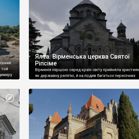
ефактів
називаються «повстяками» (postaki)…” “Вино. Крим
єкту
виробляє відмінне вино і його вдосталь: воно все ду
го».
легке біле і дуже […]
ти та
Ялта. Вірменська церква Святої
Ріпсіме
вський
 той
Вірменія першою серед країн світу прийняла христия
димиру
як державну релігію, й на подив багатьох пересічних
илю ІІ,
українців, які усіх кавказців вважають мусульманами,
 в
вірмени є відданими вірянами Христа