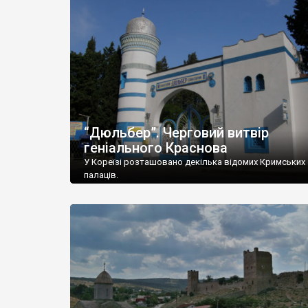
“Дюльбер”. Черговий витвір
геніального Краснова
У Кореїзі розташовано декілька відомих Кримських
палаців.