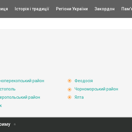
ниця
Історія і традиції
Регіони України
Закордон
Пам'
ноперекопський район
Феодосія
стополь
Чорноморський район
еропольський район
Ялта
к