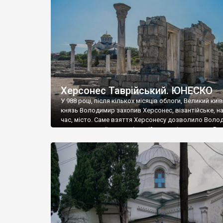
музею «Новгородський музей-заповідник» сотні арт
візантійської доби. Раритети викрадені з фондів об’
культурної спадщини ЮНЕСКО «Херсонеса Таврійсько
Офіційно – на виставку «Золото Візантії», але експер
влада в Україні вважають це лише […]
Херсонес Таврійський. ЮНЕСКО
У 988 році, після кількох місяців облоги, Великий киї
князь Володимир захопив Херсонес, візантійське, на
час, місто. Саме взяття Херсонесу дозволило Воло
диктувати свої умови візантійському імператору Вас
та одружитися з його дочкою Ганною. Цього ж року,
Херсонесі Володимир-язичник, став Василем-
християнином. А потім було Хрещення Русі. На честь
Херсонесу Таврійського названо місто […]