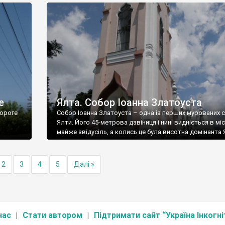
е
Ялта. Собор Іоанна Златоуста
ороге
Собор Іоанна Златоуста – одна із перших мурованих 
Ялти. Його 45-метрова дзвіниця і нині видніється в міс
майже звідусіль, а колись це була висотна домінанта 
2
3
4
5
Далі »
нас
Стати автором
Підтримати сайт “Україна Інкогні