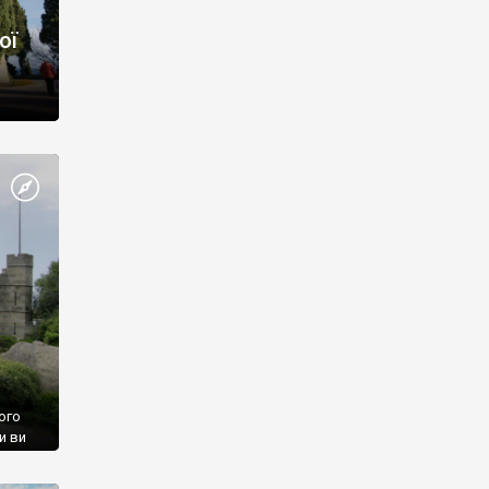
ої
ого
и ви