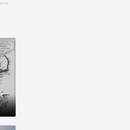
им та
ора і
є
го типу,
ей-
рний
ста:
 райони
від 2
I
і,
рукти,
 котрі