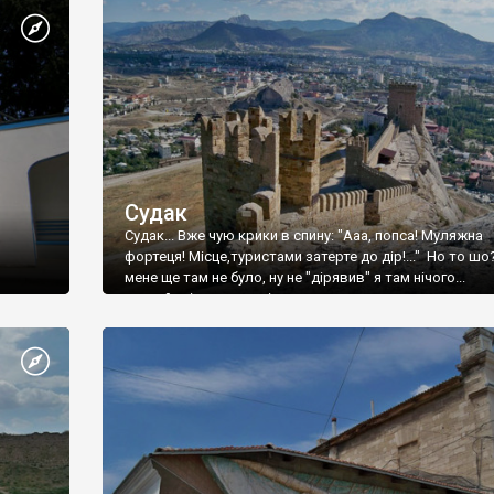
Судак
Судак... Вже чую крики в спину: "Ааа, попса! Муляжна
фортеця! Місце,туристами затерте до дір!..." Но то шо
мене ще там не було, ну не "дірявив" я там нічого...
принаймні до цього літа.