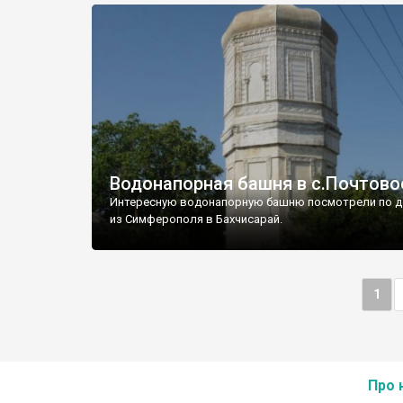
Водонапорная башня в с.Почтово
Интересную водонапорную башню посмотрели по д
из Симферополя в Бахчисарай.
1
Про 