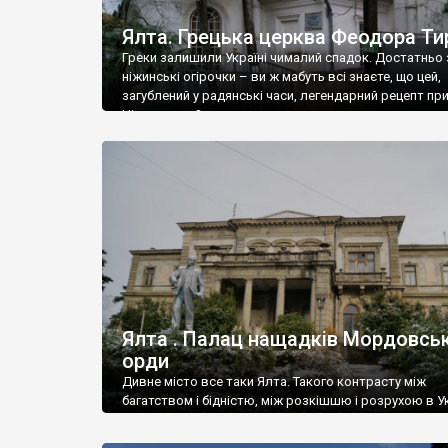
Ялта. Грецька церква Феодора Ти
Греки залишили Україні чималий спадок. Достатньо 
ніжинські огірочки – ви ж мабуть всі знаєте, що цей,
загублений у радянські часи, легендарний рецепт пр
Ніжин греки?
Ялта . Палац нащадків Мордовськ
орди
Дивне місто все таки Ялта. Такого контрасту між
багатством і бідністю, між розкішшю і розрухою в Ук
більше не знайдеш.