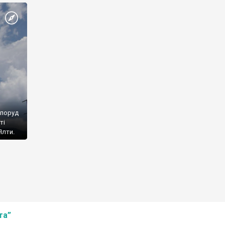
споруд
ті
Ялти.
та”