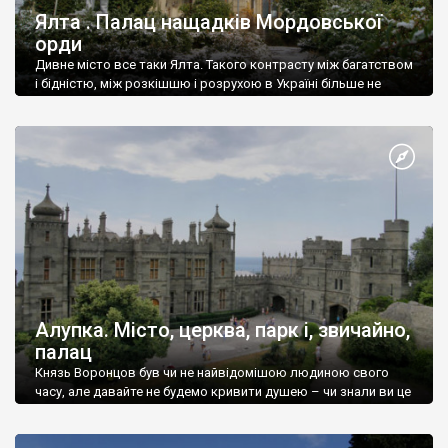
Ялта . Палац нащадків Мордовської
орди
Дивне місто все таки Ялта. Такого контрасту між багатством
і бідністю, між розкішшю і розрухою в Україні більше не
знайдеш.
Алупка. Місто, церква, парк і, звичайно,
палац
Князь Воронцов був чи не найвідомішою людиною свого
часу, але давайте не будемо кривити душею – чи знали ви це
прізвище до відвідин Алупки? Мабуть все таки ні.