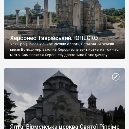
Херсонес Таврійський. ЮНЕСКО
У 988 році, після кількох місяців облоги, Великий київський
князь Володимир захопив Херсонес, візантійське, на той час,
місто. Саме взяття Херсонесу дозволило Володимиру
диктувати свої умови візантійському імператору Василю ІІ, та
одружитися з його дочкою Ганною. Цього ж року, в
Херсонесі Володимир-язичник, став Василем-християнином.
А потім було Хрещення Русі. На честь Херсонесу Таврійського
названо місто […]
Ялта. Вірменська церква Святої Ріпсіме