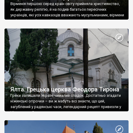
Вірменія першою серед країн світу прийняла християнство,
як державну релігію, й на подив багатьох пересічних
українців, які усіх кавказців вважають мусульманами, вірмени
є відданими вірянами Христа
Ялта. Грецька церква Феодора Тирона
Греки залишили Україні чималий спадок. Достатньо згадати
ніжинські огірочки – ви ж мабуть всі знаєте, що цей,
загублений у радянські часи, легендарний рецепт привезли у
Ніжин греки?