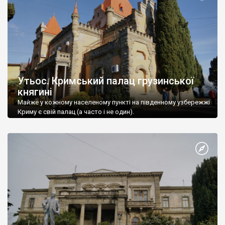
Утьос. Кримський палац грузинської
княгині
Майже у кожному населеному пункті на південному узбережжі
Криму є свій палац (а часто і не один).