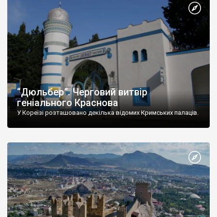
“Дюльбер”. Черговий витвір
геніального Краснова
У Кореїзі розташовано декілька відомих Кримських палаців.