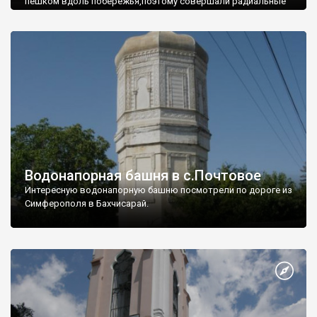
пешком вдоль побережья,поэтому совершали радиальные
вылазки из Оленевки.
Водонапорная башня в с.Почтовое
Интересную водонапорную башню посмотрели по дороге из
Симферополя в Бахчисарай.