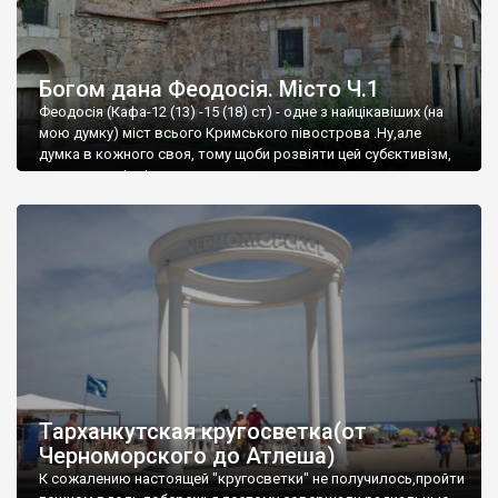
Богом дана Феодосія. Місто Ч.1
Феодосія (Кафа-12 (13) -15 (18) ст) - одне з найцікавіших (на
мою думку) міст всього Кримського півострова .Ну,але
думка в кожного своя, тому щоби розвіяти цей субєктивізм,
запрошую відвідати це
Тарханкутская кругосветка(от
Черноморского до Атлеша)
К сожалению настоящей "кругосветки" не получилось,пройти