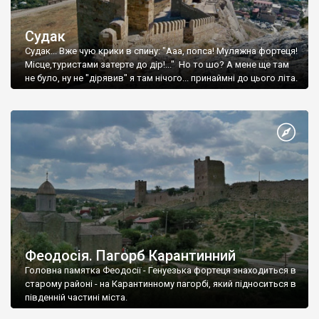
Судак
Судак... Вже чую крики в спину: "Ааа, попса! Муляжна фортеця!
Місце,туристами затерте до дір!..." Но то шо? А мене ще там
не було, ну не "дірявив" я там нічого... принаймні до цього літа.
Феодосія. Пагорб Карантинний
Головна памятка Феодосії - Генуезька фортеця знаходиться в
старому районі - на Карантинному пагорбі, який підноситься в
південній частині міста.