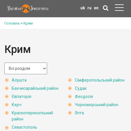
uk
ru
en
Головна
>
Крим
Крим
Алушта
Сімферопольський район
Бахчисарайський район
Судак
Євпаторія
Феодосія
Керч
Чорноморський район
Красноперекопський
Ялта
район
Севастополь