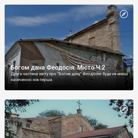
Богом дана Феодосія. Місто Ч.2
Друга частина звіту про "Богом дану" Феодосію буде не менш
насиченою ніж перша.