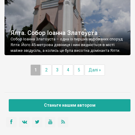
Ялта. Собор Іоанна Златоуста
Собор Іоанна Златоуста – одна із перших мурованих споруд
Ялти. Його 45-метрова дзвіниця і нині видніється в місті
майже звідусіль, а колись це була висотна домінанта Ялти.
1
2
3
4
5
Далі »
Станьте нашим автором