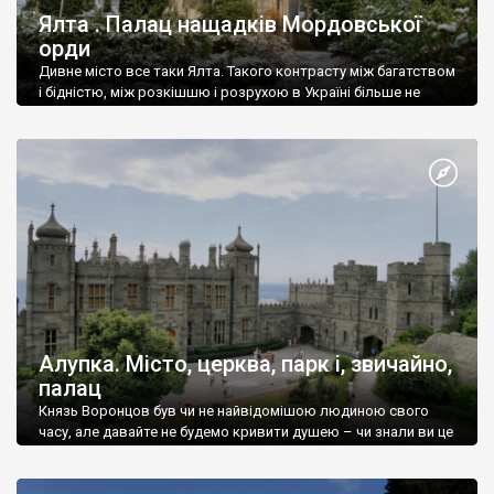
Ялта . Палац нащадків Мордовської
орди
Дивне місто все таки Ялта. Такого контрасту між багатством
і бідністю, між розкішшю і розрухою в Україні більше не
знайдеш.
Алупка. Місто, церква, парк і, звичайно,
палац
Князь Воронцов був чи не найвідомішою людиною свого
часу, але давайте не будемо кривити душею – чи знали ви це
прізвище до відвідин Алупки? Мабуть все таки ні.