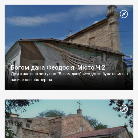
Богом дана Феодосія. Місто Ч.2
Друга частина звіту про "Богом дану" Феодосію буде не менш
насиченою ніж перша.