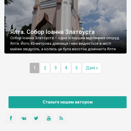
Ялта. Собор Іоанна Златоуста
Собор Іоанна Златоуста – одна із перших мурованих споруд
Ялти. Його 45-метрова дзвіниця і нині видніється в місті
майже звідусіль, а колись це була висотна домінанта Ялти.
1
2
3
4
5
Далі »
Станьте нашим автором