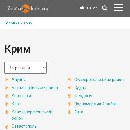
uk
ru
en
Головна
>
Крим
Крим
Алушта
Сімферопольський район
Бахчисарайський район
Судак
Євпаторія
Феодосія
Керч
Чорноморський район
Красноперекопський
Ялта
район
Севастополь