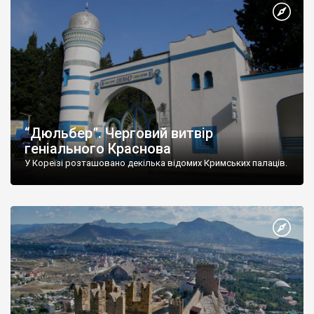
“Дюльбер”. Черговий витвір
геніального Краснова
У Кореїзі розташовано декілька відомих Кримських палаців.