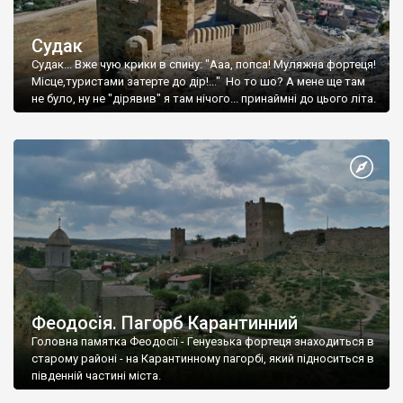
Судак
Судак... Вже чую крики в спину: "Ааа, попса! Муляжна фортеця!
Місце,туристами затерте до дір!..." Но то шо? А мене ще там
не було, ну не "дірявив" я там нічого... принаймні до цього літа.
Феодосія. Пагорб Карантинний
Головна памятка Феодосії - Генуезька фортеця знаходиться в
старому районі - на Карантинному пагорбі, який підноситься в
південній частині міста.