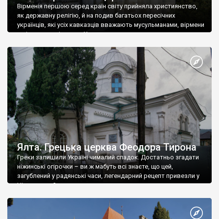
Вірменія першою серед країн світу прийняла християнство,
як державну релігію, й на подив багатьох пересічних
українців, які усіх кавказців вважають мусульманами, вірмени
є відданими вірянами Христа
Ялта. Грецька церква Феодора Тирона
Греки залишили Україні чималий спадок. Достатньо згадати
ніжинські огірочки – ви ж мабуть всі знаєте, що цей,
загублений у радянські часи, легендарний рецепт привезли у
Ніжин греки?