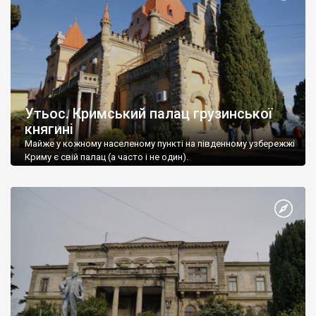
Утьос. Кримський палац грузинської
княгині
Майже у кожному населеному пункті на південному узбережжі
Криму є свій палац (а часто і не один).