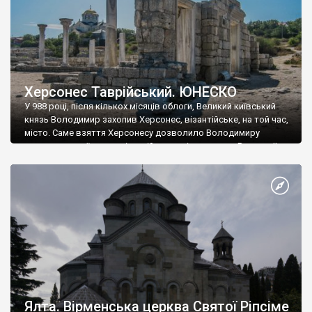
Херсонес Таврійський. ЮНЕСКО
У 988 році, після кількох місяців облоги, Великий київський
князь Володимир захопив Херсонес, візантійське, на той час,
місто. Саме взяття Херсонесу дозволило Володимиру
диктувати свої умови візантійському імператору Василю ІІ, та
одружитися з його дочкою Ганною. Цього ж року, в
Херсонесі Володимир-язичник, став Василем-християнином.
А потім було Хрещення Русі. На честь Херсонесу Таврійського
названо місто […]
Ялта. Вірменська церква Святої Ріпсіме