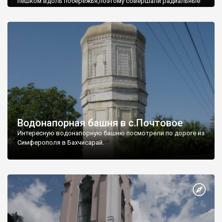
пешком вдоль побережья,поэтому совершали радиальные
вылазки из Оленевки.
Водонапорная башня в с.Почтовое
Интересную водонапорную башню посмотрели по дороге из
Симферополя в Бахчисарай.