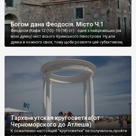
Богом дана Феодосія. Місто Ч.1
Феодосія (Кафа-12 (13) -15 (18) ст) - одне з найцікавіших (на
мою думку) міст всього Кримського півострова .Ну,але
думка в кожного своя, тому щоби розвіяти цей субєктивізм,
запрошую відвідати це
Тарханкутская кругосветка(от
Черноморского до Атлеша)
К сожалению настоящей "кругосветки" не получилось,пройти