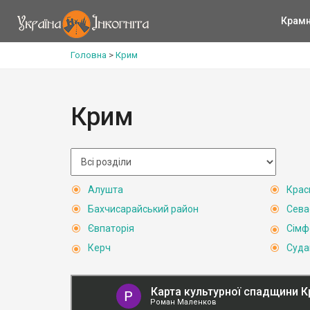
Крам
Головна
>
Крим
Крим
Алушта
Крас
Бахчисарайський район
Сева
Євпаторія
Сімф
Керч
Суда