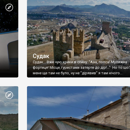
Судак
Судак... Вже чую крики в спину: "Ааа, попса! Муляжна
фортеця! Місце,туристами затерте до дір!..." Но то шо
мене ще там не було, ну не "дірявив" я там нічого...
принаймні до цього літа.