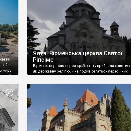
ефактів
називаються «повстяками» (postaki)…” “Вино. Крим
єкту
виробляє відмінне вино і його вдосталь: воно все ду
го».
легке біле і дуже […]
ти та
Ялта. Вірменська церква Святої
Ріпсіме
вський
 той
Вірменія першою серед країн світу прийняла христия
димиру
як державну релігію, й на подив багатьох пересічних
илю ІІ,
українців, які усіх кавказців вважають мусульманами,
 в
вірмени є відданими вірянами Христа