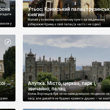
рона
Утьос. Кримський палац грузинськ
княгині
згадати
Майже у кожному населеному пункті на південному
ивезли у
узбережжі Криму є свій палац (а часто і не один).
ої
Алупка. Місто, церква, парк і,
звичайно, палац
Князь Воронцов був чи не найвідомішою людиною св
раїні
часу, але давайте не будемо кривити душею – чи знал
це прізвище до відвідин Алупки? Мабуть все таки ні.