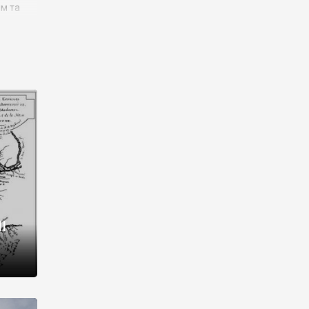
им та
ора і
є
го типу,
ей-
рний
ста:
 райони
від 2
I
і,
рукти,
 котрі