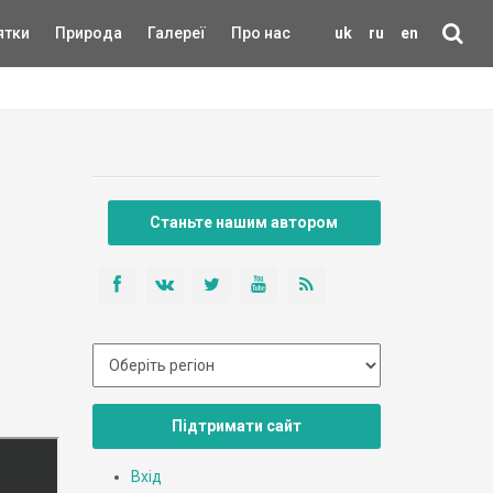
ятки
Природа
Галереї
Про нас
uk
ru
en
Станьте нашим автором
Підтримати сайт
Вхід