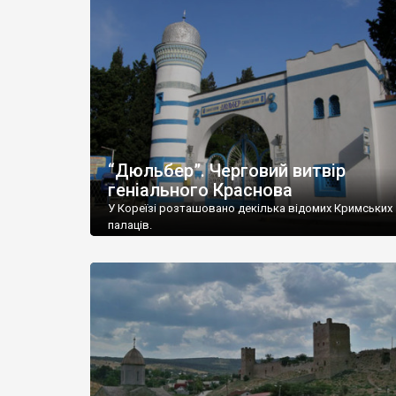
“Дюльбер”. Черговий витвір
геніального Краснова
У Кореїзі розташовано декілька відомих Кримських
палаців.