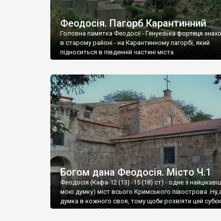
Феодосія. Пагорб Карантинний
Головна памятка Феодосії - Генуезька фортеця знах
в старому районі - на Карантинному пагорбі, який
підноситься в південній частині міста.
Богом дана Феодосія. Місто Ч.1
Феодосія (Кафа-12 (13) -15 (18) ст) - одне з найцікаві
мою думку) міст всього Кримського півострова .Ну,
думка в кожного своя, тому щоби розвіяти цей субєк
запрошую відвідати це