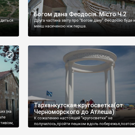
Богом дана Феодосія. Місто Ч.2
одиться
Друга частина звіту про "Богом дану" Феодосію буде 
менш насиченою ніж перша.
Тарханкутская кругосветка(от
Черноморского до Атлеша)
ших (на
але
К сожалению настоящей "кругосветки" не
тивізм,
получилось,пройти пешком вдоль побережья,поэтом
совершали радиальные вылазки из Оленевки.