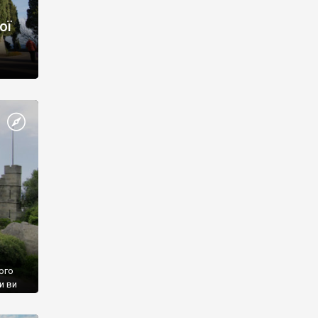
ої
ого
и ви