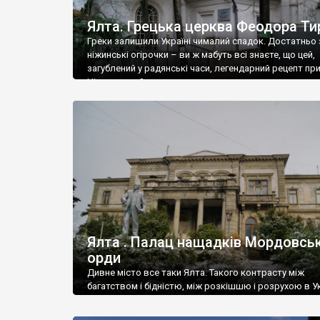
Ялта. Грецька церква Феодора Ти
Греки залишили Україні чималий спадок. Достатньо 
ніжинські огірочки – ви ж мабуть всі знаєте, що цей,
загублений у радянські часи, легендарний рецепт пр
Ніжин греки?
Ялта . Палац нащадків Мордовськ
орди
Дивне місто все таки Ялта. Такого контрасту між
багатством і бідністю, між розкішшю і розрухою в Ук
більше не знайдеш.