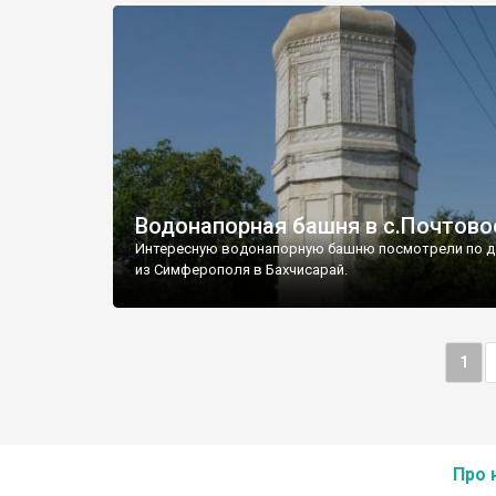
Водонапорная башня в с.Почтово
Интересную водонапорную башню посмотрели по д
из Симферополя в Бахчисарай.
1
Про 