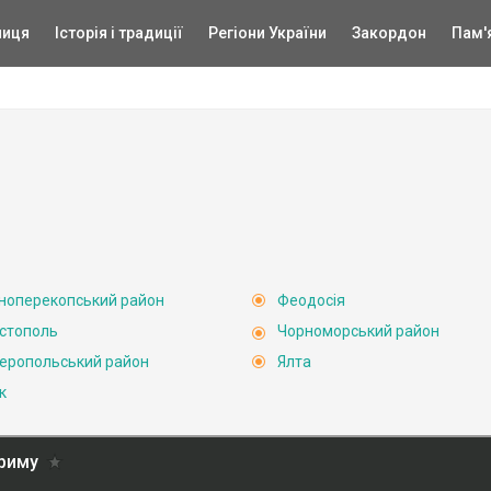
ниця
Історія і традиції
Регіони України
Закордон
Пам'
ноперекопський район
Феодосія
стополь
Чорноморський район
еропольський район
Ялта
к