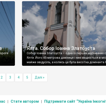
е
Ялта. Собор Іоанна Златоуста
ороге
Собор Іоанна Златоуста – одна із перших мурованих 
Ялти. Його 45-метрова дзвіниця і нині видніється в міс
майже звідусіль, а колись це була висотна домінанта 
2
3
4
5
Далі »
нас
Стати автором
Підтримати сайт “Україна Інкогні