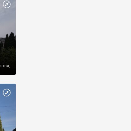
же
нство,