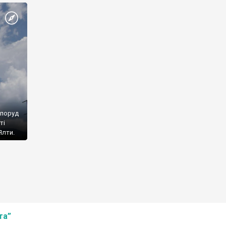
споруд
ті
Ялти.
та”