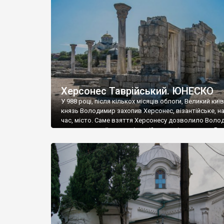
музею «Новгородський музей-заповідник» сотні арт
візантійської доби. Раритети викрадені з фондів об’
культурної спадщини ЮНЕСКО «Херсонеса Таврійсько
Офіційно – на виставку «Золото Візантії», але експер
влада в Україні вважають це лише […]
Херсонес Таврійський. ЮНЕСКО
У 988 році, після кількох місяців облоги, Великий киї
князь Володимир захопив Херсонес, візантійське, на
час, місто. Саме взяття Херсонесу дозволило Воло
диктувати свої умови візантійському імператору Вас
та одружитися з його дочкою Ганною. Цього ж року,
Херсонесі Володимир-язичник, став Василем-
християнином. А потім було Хрещення Русі. На честь
Херсонесу Таврійського названо місто […]