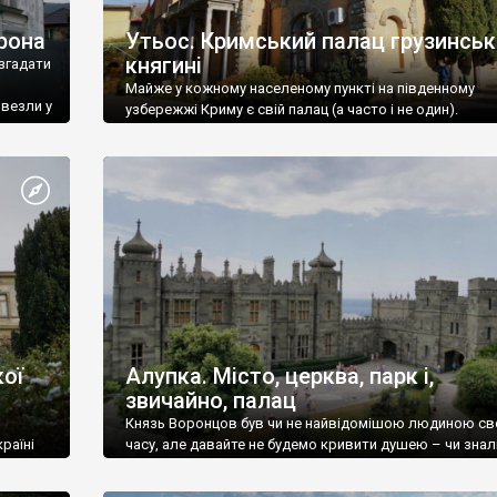
рона
Утьос. Кримський палац грузинськ
княгині
згадати
Майже у кожному населеному пункті на південному
ивезли у
узбережжі Криму є свій палац (а часто і не один).
ої
Алупка. Місто, церква, парк і,
звичайно, палац
Князь Воронцов був чи не найвідомішою людиною св
раїні
часу, але давайте не будемо кривити душею – чи знал
це прізвище до відвідин Алупки? Мабуть все таки ні.