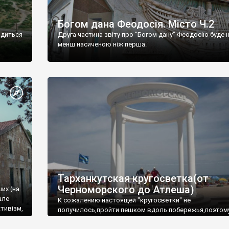
Богом дана Феодосія. Місто Ч.2
одиться
Друга частина звіту про "Богом дану" Феодосію буде 
менш насиченою ніж перша.
Тарханкутская кругосветка(от
Черноморского до Атлеша)
ших (на
але
К сожалению настоящей "кругосветки" не
тивізм,
получилось,пройти пешком вдоль побережья,поэтом
совершали радиальные вылазки из Оленевки.