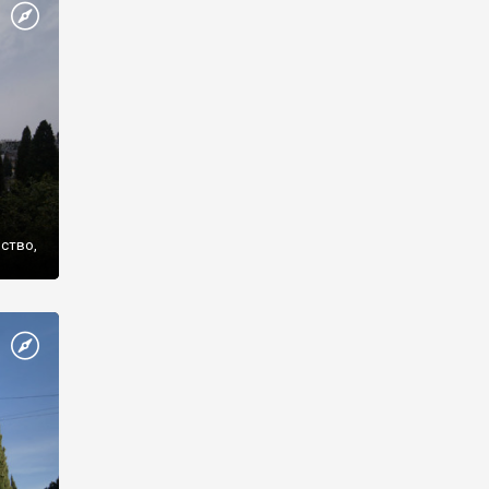
же
нство,