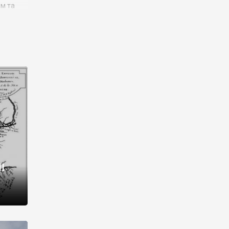
им та
ора і
є
го типу,
ей-
рний
ста:
 райони
від 2
I
і,
рукти,
 котрі