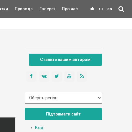
ятки
Природа
Галереї
Про нас
uk
ru
en
Станьте нашим автором
Підтримати сайт
Вхід