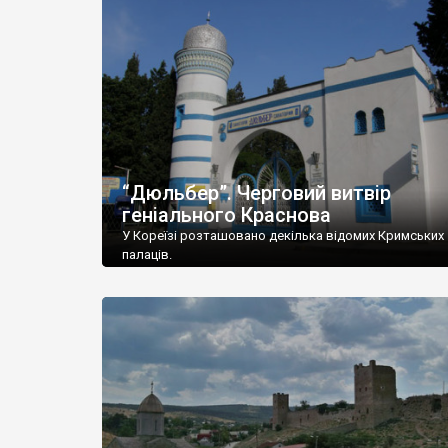
“Дюльбер”. Черговий витвір
геніального Краснова
У Кореїзі розташовано декілька відомих Кримських
палаців.