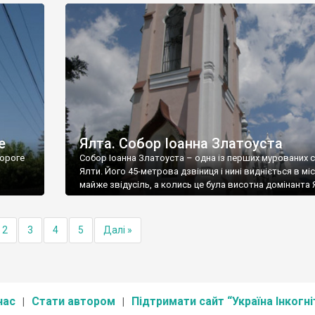
е
Ялта. Собор Іоанна Златоуста
ороге
Собор Іоанна Златоуста – одна із перших мурованих 
Ялти. Його 45-метрова дзвіниця і нині видніється в міс
майже звідусіль, а колись це була висотна домінанта 
2
3
4
5
Далі »
нас
Стати автором
Підтримати сайт “Україна Інкогні