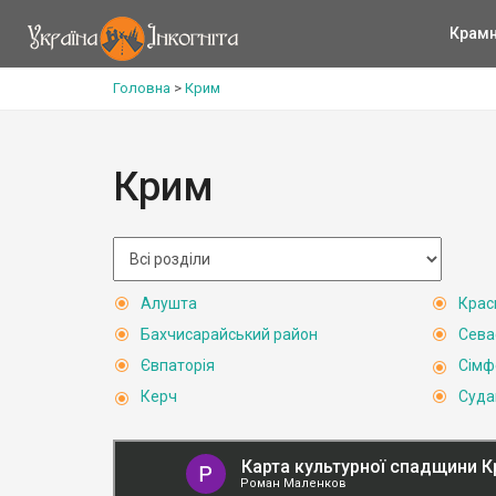
Крам
Головна
>
Крим
Крим
Алушта
Крас
Бахчисарайський район
Сева
Євпаторія
Сімф
Керч
Суда