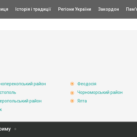
ниця
Історія і традиції
Регіони України
Закордон
Пам'
ноперекопський район
Феодосія
стополь
Чорноморський район
еропольський район
Ялта
к