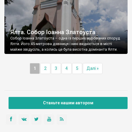
Ялта. Собор Іоанна Златоуста
Собор Іоанна Златоуста – одна із перших мурованих споруд
Ялти. Його 45-метрова дзвіниця і нині видніється в місті
майже звідусіль, а колись це була висотна домінанта Ялти.
1
2
3
4
5
Далі »
Станьте нашим автором