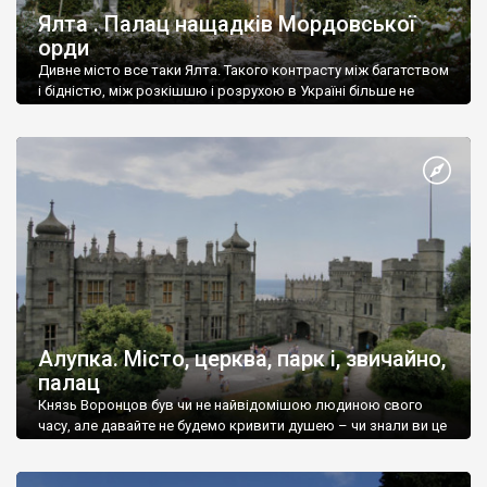
Ялта . Палац нащадків Мордовської
орди
Дивне місто все таки Ялта. Такого контрасту між багатством
і бідністю, між розкішшю і розрухою в Україні більше не
знайдеш.
Алупка. Місто, церква, парк і, звичайно,
палац
Князь Воронцов був чи не найвідомішою людиною свого
часу, але давайте не будемо кривити душею – чи знали ви це
прізвище до відвідин Алупки? Мабуть все таки ні.