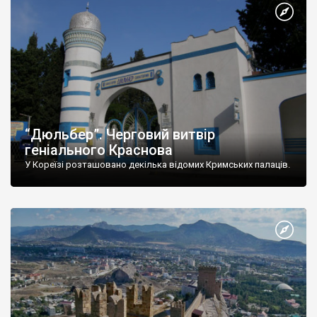
“Дюльбер”. Черговий витвір
геніального Краснова
У Кореїзі розташовано декілька відомих Кримських палаців.