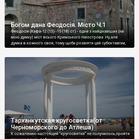
Богом дана Феодосія. Місто Ч.1
Феодосія (Кафа-12 (13) -15 (18) ст) - одне з найцікавіших (на
мою думку) міст всього Кримського півострова .Ну,але
думка в кожного своя, тому щоби розвіяти цей субєктивізм,
запрошую відвідати це
Тарханкутская кругосветка(от
Черноморского до Атлеша)
К сожалению настоящей "кругосветки" не получилось,пройти