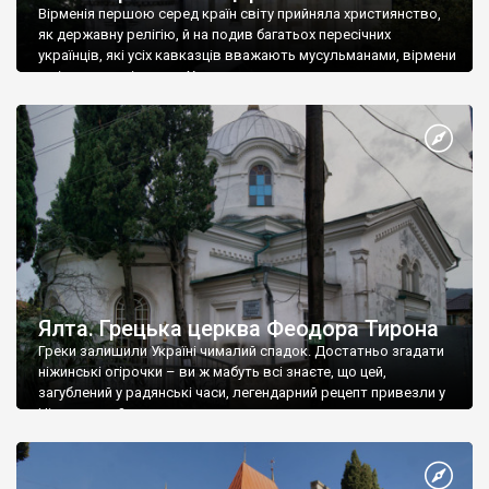
Вірменія першою серед країн світу прийняла християнство,
як державну релігію, й на подив багатьох пересічних
українців, які усіх кавказців вважають мусульманами, вірмени
є відданими вірянами Христа
Ялта. Грецька церква Феодора Тирона
Греки залишили Україні чималий спадок. Достатньо згадати
ніжинські огірочки – ви ж мабуть всі знаєте, що цей,
загублений у радянські часи, легендарний рецепт привезли у
Ніжин греки?