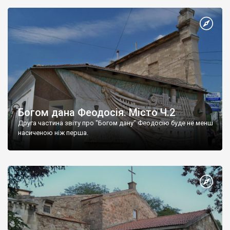
Богом дана Феодосія. Місто Ч.2
Друга частина звіту про "Богом дану" Феодосію буде не менш
насиченою ніж перша.