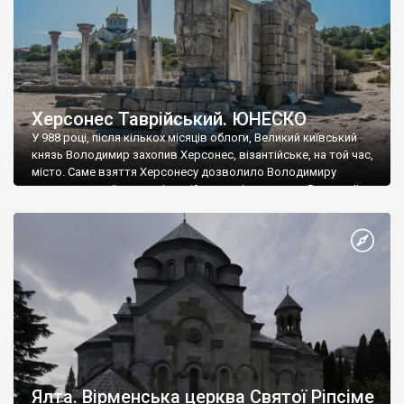
Херсонес Таврійський. ЮНЕСКО
У 988 році, після кількох місяців облоги, Великий київський
князь Володимир захопив Херсонес, візантійське, на той час,
місто. Саме взяття Херсонесу дозволило Володимиру
диктувати свої умови візантійському імператору Василю ІІ, та
одружитися з його дочкою Ганною. Цього ж року, в
Херсонесі Володимир-язичник, став Василем-християнином.
А потім було Хрещення Русі. На честь Херсонесу Таврійського
названо місто […]
Ялта. Вірменська церква Святої Ріпсіме