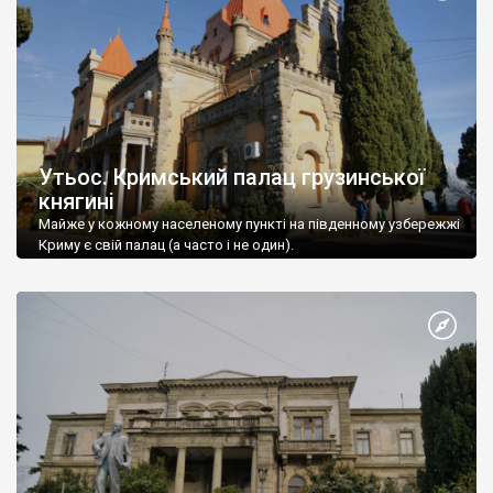
Утьос. Кримський палац грузинської
княгині
Майже у кожному населеному пункті на південному узбережжі
Криму є свій палац (а часто і не один).