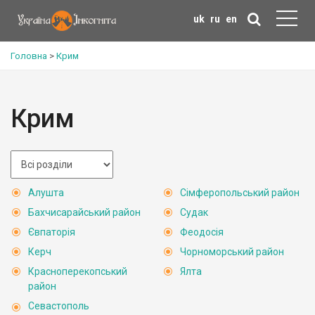
uk
ru
en
Головна
>
Крим
Крим
Алушта
Сімферопольський район
Бахчисарайський район
Судак
Євпаторія
Феодосія
Керч
Чорноморський район
Красноперекопський
Ялта
район
Севастополь