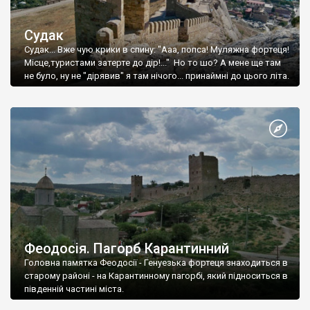
Судак
Судак... Вже чую крики в спину: "Ааа, попса! Муляжна фортеця!
Місце,туристами затерте до дір!..." Но то шо? А мене ще там
не було, ну не "дірявив" я там нічого... принаймні до цього літа.
Феодосія. Пагорб Карантинний
Головна памятка Феодосії - Генуезька фортеця знаходиться в
старому районі - на Карантинному пагорбі, який підноситься в
південній частині міста.