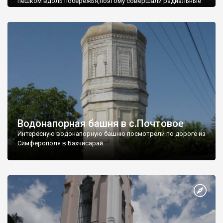
пешком вдоль побережья,поэтому совершали радиальные
вылазки из Оленевки.
Водонапорная башня в с.Почтовое
Интересную водонапорную башню посмотрели по дороге из
Симферополя в Бахчисарай.