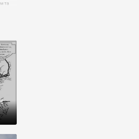
им та
ора і
є
го типу,
ей-
рний
ста:
 райони
від 2
I
і,
рукти,
 котрі