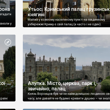
рона
Утьос. Кримський палац грузинськ
княгині
згадати
Майже у кожному населеному пункті на південному
ивезли у
узбережжі Криму є свій палац (а часто і не один).
ої
Алупка. Місто, церква, парк і,
звичайно, палац
Князь Воронцов був чи не найвідомішою людиною св
раїні
часу, але давайте не будемо кривити душею – чи знал
це прізвище до відвідин Алупки? Мабуть все таки ні.