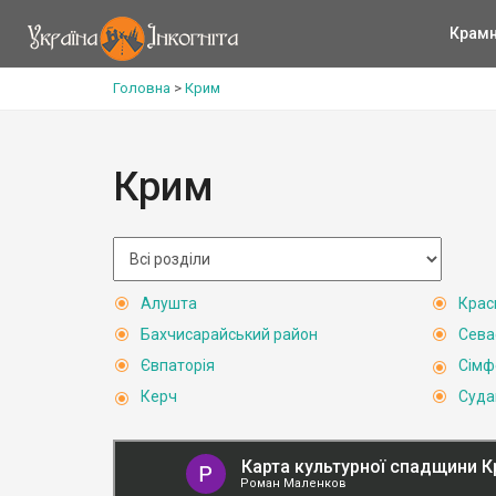
Крам
Головна
>
Крим
Крим
Алушта
Крас
Бахчисарайський район
Сева
Євпаторія
Сімф
Керч
Суда