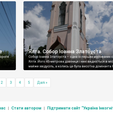
е
Ялта. Собор Іоанна Златоуста
ороге
Собор Іоанна Златоуста – одна із перших мурованих 
Ялти. Його 45-метрова дзвіниця і нині видніється в міс
майже звідусіль, а колись це була висотна домінанта 
2
3
4
5
Далі »
нас
Стати автором
Підтримати сайт “Україна Інкогні