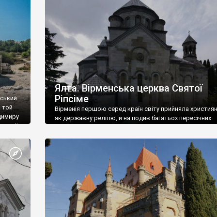
ефактів
називаються «повстяками» (postaki)…” “Вино. Крим
єкту
виробляє відмінне вино і його вдосталь: воно все ду
го».
легке біле і дуже […]
ти та
Ялта. Вірменська церква Святої
Ріпсіме
вський
 той
Вірменія першою серед країн світу прийняла христия
димиру
як державну релігію, й на подив багатьох пересічних
илю ІІ,
українців, які усіх кавказців вважають мусульманами,
 в
вірмени є відданими вірянами Христа