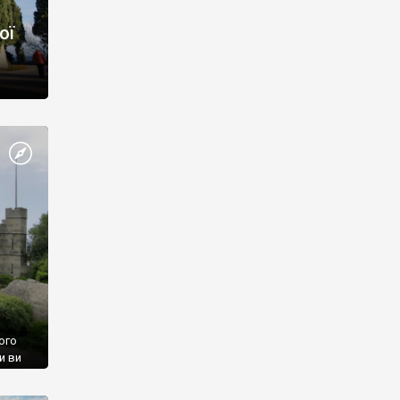
ої
ого
и ви