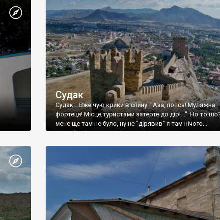
Судак
Судак... Вже чую крики в спину: "Ааа, попса! Муляжна
фортеця! Місце,туристами затерте до дір!..." Но то шо
мене ще там не було, ну не "дірявив" я там нічого...
принаймні до цього літа.