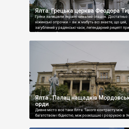
Ялта. Грецька церква Феодора Ти
Греки залишили Україні чималий спадок. Достатньо 
ніжинські огірочки – ви ж мабуть всі знаєте, що цей,
загублений у радянські часи, легендарний рецепт пр
Ніжин греки?
Ялта . Палац нащадків Мордовськ
орди
Дивне місто все таки Ялта. Такого контрасту між
багатством і бідністю, між розкішшю і розрухою в Ук
більше не знайдеш.