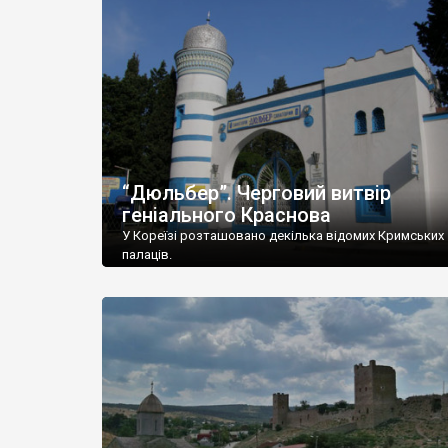
“Дюльбер”. Черговий витвір
геніального Краснова
У Кореїзі розташовано декілька відомих Кримських
палаців.