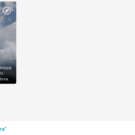
споруд
ті
Ялти.
та”