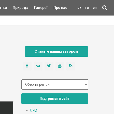
ятки
Природа
Галереї
Про нас
uk
ru
en
Станьте нашим автором
Підтримати сайт
Вхід