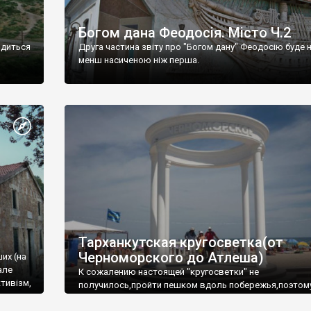
Богом дана Феодосія. Місто Ч.2
одиться
Друга частина звіту про "Богом дану" Феодосію буде 
менш насиченою ніж перша.
Тарханкутская кругосветка(от
Черноморского до Атлеша)
ших (на
але
К сожалению настоящей "кругосветки" не
тивізм,
получилось,пройти пешком вдоль побережья,поэтом
совершали радиальные вылазки из Оленевки.