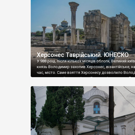
музею «Новгородський музей-заповідник» сотні арт
візантійської доби. Раритети викрадені з фондів об’
культурної спадщини ЮНЕСКО «Херсонеса Таврійсько
Офіційно – на виставку «Золото Візантії», але експер
влада в Україні вважають це лише […]
Херсонес Таврійський. ЮНЕСКО
У 988 році, після кількох місяців облоги, Великий киї
князь Володимир захопив Херсонес, візантійське, на
час, місто. Саме взяття Херсонесу дозволило Воло
диктувати свої умови візантійському імператору Вас
та одружитися з його дочкою Ганною. Цього ж року,
Херсонесі Володимир-язичник, став Василем-
християнином. А потім було Хрещення Русі. На честь
Херсонесу Таврійського названо місто […]