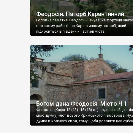
Феодосія. Пагорб Карантинний
Головна памятка Феодосії - Генуезька фортеця знах
в старому районі - на Карантинному пагорбі, який
підноситься в південній частині міста.
Богом дана Феодосія. Місто Ч.1
Феодосія (Кафа-12 (13) -15 (18) ст) - одне з найцікаві
мою думку) міст всього Кримського півострова .Ну,
думка в кожного своя, тому щоби розвіяти цей субєк
запрошую відвідати це