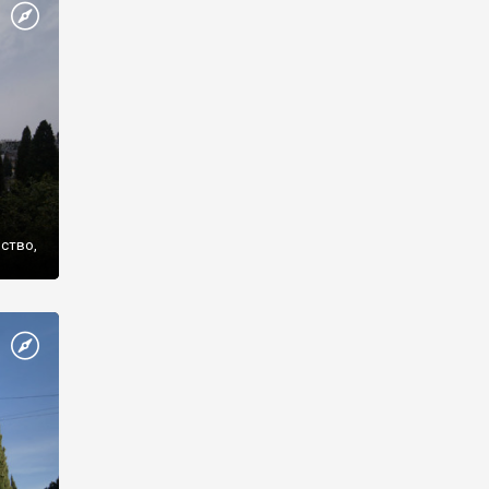
же
нство,