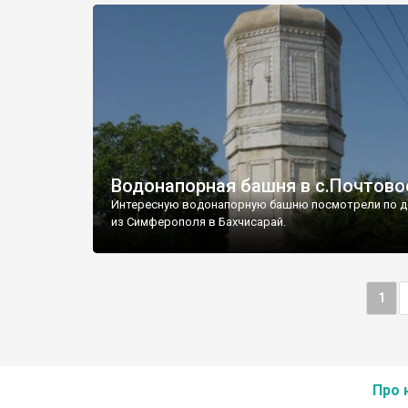
Водонапорная башня в с.Почтово
Интересную водонапорную башню посмотрели по д
из Симферополя в Бахчисарай.
1
Про 