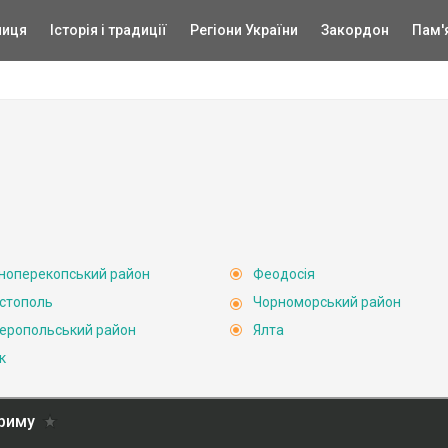
ниця
Історія і традиції
Регіони України
Закордон
Пам'
ноперекопський район
Феодосія
стополь
Чорноморський район
еропольський район
Ялта
к