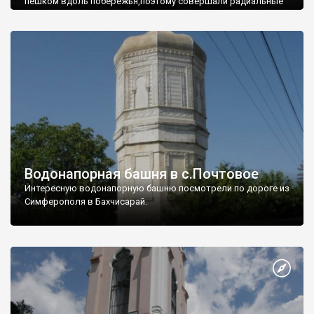
пешком вдоль побережья,поэтому совершали радиальные
вылазки из Оленевки.
Водонапорная башня в с.Почтовое
Интересную водонапорную башню посмотрели по дороге из
Симферополя в Бахчисарай.