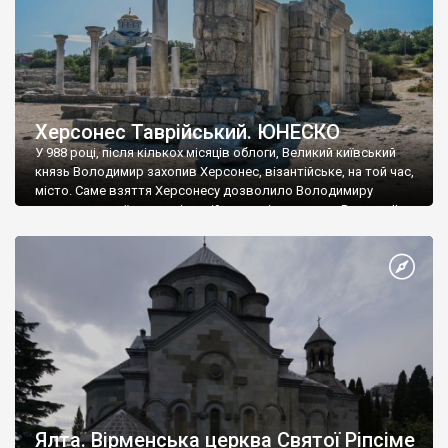
Херсонес Таврійський. ЮНЕСКО
У 988 році, після кількох місяців облоги, Великий київський
князь Володимир захопив Херсонес, візантійське, на той час,
місто. Саме взяття Херсонесу дозволило Володимиру
диктувати свої умови візантійському імператору Василю ІІ, та
одружитися з його дочкою Ганною. Цього ж року, в
Херсонесі Володимир-язичник, став Василем-християнином.
А потім було Хрещення Русі. На честь Херсонесу Таврійського
названо місто […]
Ялта. Вірменська церква Святої Ріпсіме