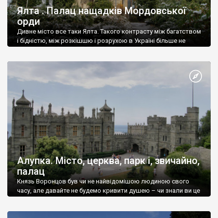
Ялта . Палац нащадків Мордовської
орди
Дивне місто все таки Ялта. Такого контрасту між багатством
і бідністю, між розкішшю і розрухою в Україні більше не
знайдеш.
Алупка. Місто, церква, парк і, звичайно,
палац
Князь Воронцов був чи не найвідомішою людиною свого
часу, але давайте не будемо кривити душею – чи знали ви це
прізвище до відвідин Алупки? Мабуть все таки ні.