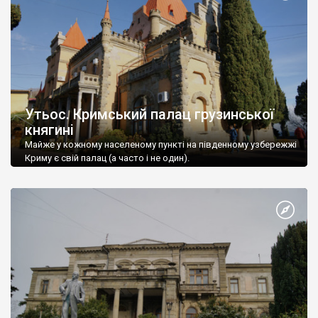
Утьос. Кримський палац грузинської
княгині
Майже у кожному населеному пункті на південному узбережжі
Криму є свій палац (а часто і не один).