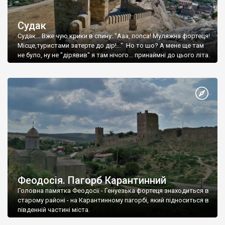
Судак
Судак... Вже чую крики в спину: "Ааа, попса! Муляжна фортеця!
Місце,туристами затерте до дір!..." Но то шо? А мене ще там
не було, ну не "дірявив" я там нічого... принаймні до цього літа.
Феодосія. Пагорб Карантинний
Головна памятка Феодосії - Генуезька фортеця знаходиться в
старому районі - на Карантинному пагорбі, який підноситься в
південній частині міста.