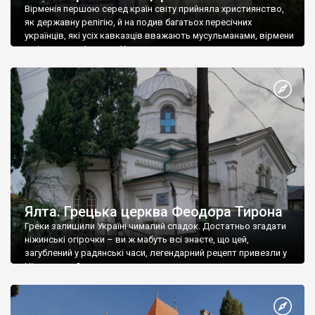
Вірменія першою серед країн світу прийняла християнство,
як державну релігію, й на подив багатьох пересічних
українців, які усіх кавказців вважають мусульманами, вірмени
є відданими вірянами Христа
Ялта. Грецька церква Феодора Тирона
Греки залишили Україні чималий спадок. Достатньо згадати
ніжинські огірочки – ви ж мабуть всі знаєте, що цей,
загублений у радянські часи, легендарний рецепт привезли у
Ніжин греки?