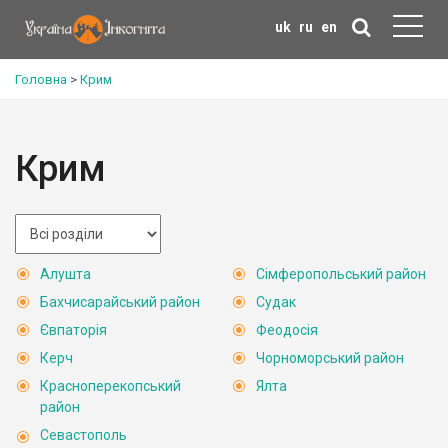
uk
ru
en
Головна
>
Крим
Крим
Алушта
Сімферопольський район
Бахчисарайський район
Судак
Євпаторія
Феодосія
Керч
Чорноморський район
Красноперекопський
Ялта
район
Севастополь