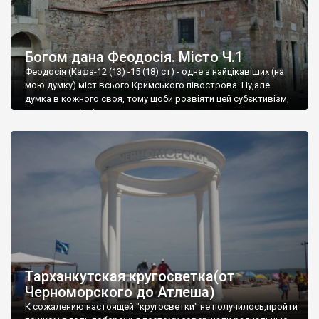
Богом дана Феодосія. Місто Ч.1
Феодосія (Кафа-12 (13) -15 (18) ст) - одне з найцікавіших (на
мою думку) міст всього Кримського півострова .Ну,але
думка в кожного своя, тому щоби розвіяти цей субєктивізм,
запрошую відвідати це
Тарханкутская кругосветка(от
Черноморского до Атлеша)
К сожалению настоящей "кругосветки" не получилось,пройти