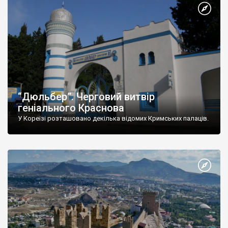
“Дюльбер”. Черговий витвір
геніального Краснова
У Кореїзі розташовано декілька відомих Кримських палаців.