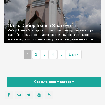
Ялта. Собор Іоанна Златоуста
Собор Іоанна Златоуста – одна із перших мурованих споруд
Ялти. Його 45-метрова дзвіниця і нині видніється в місті
майже звідусіль, а колись це була висотна домінанта Ялти.
1
2
3
4
5
Далі »
Станьте нашим автором