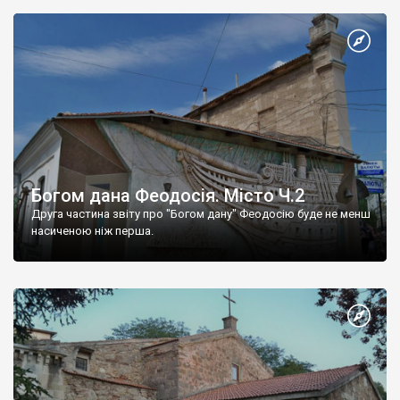
Богом дана Феодосія. Місто Ч.2
Друга частина звіту про "Богом дану" Феодосію буде не менш
насиченою ніж перша.