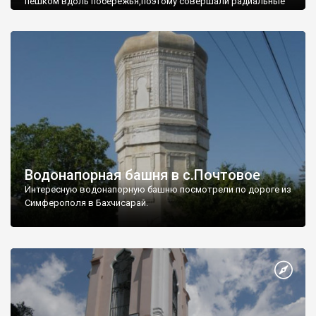
пешком вдоль побережья,поэтому совершали радиальные
вылазки из Оленевки.
Водонапорная башня в с.Почтовое
Интересную водонапорную башню посмотрели по дороге из
Симферополя в Бахчисарай.