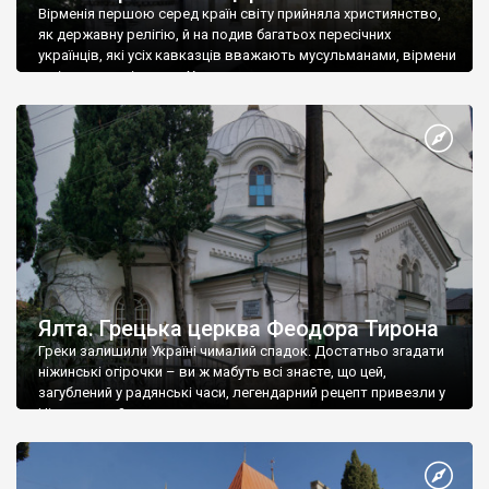
Вірменія першою серед країн світу прийняла християнство,
як державну релігію, й на подив багатьох пересічних
українців, які усіх кавказців вважають мусульманами, вірмени
є відданими вірянами Христа
Ялта. Грецька церква Феодора Тирона
Греки залишили Україні чималий спадок. Достатньо згадати
ніжинські огірочки – ви ж мабуть всі знаєте, що цей,
загублений у радянські часи, легендарний рецепт привезли у
Ніжин греки?