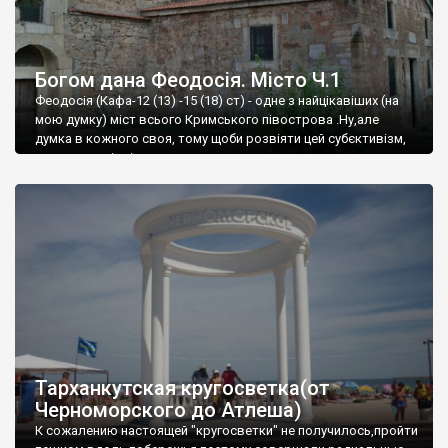
Богом дана Феодосія. Місто Ч.1
Феодосія (Кафа-12 (13) -15 (18) ст) - одне з найцікавіших (на
мою думку) міст всього Кримського півострова .Ну,але
думка в кожного своя, тому щоби розвіяти цей субєктивізм,
запрошую відвідати це
Тарханкутская кругосветка(от
Черноморского до Атлеша)
К сожалению настоящей "кругосветки" не получилось,пройти