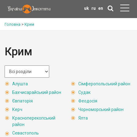
uk
ru
en
Головна
>
Крим
Крим
Алушта
Сімферопольський район
Бахчисарайський район
Судак
Євпаторія
Феодосія
Керч
Чорноморський район
Красноперекопський
Ялта
район
Севастополь