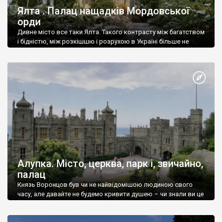
Ялта . Палац нащадків Мордовської
орди
Дивне місто все таки Ялта. Такого контрасту між багатством
і бідністю, між розкішшю і розрухою в Україні більше не
знайдеш.
Алупка. Місто, церква, парк і, звичайно,
палац
Князь Воронцов був чи не найвідомішою людиною свого
часу, але давайте не будемо кривити душею – чи знали ви це
прізвище до відвідин Алупки? Мабуть все таки ні.