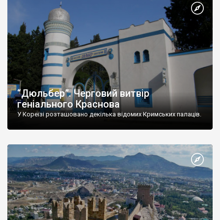
“Дюльбер”. Черговий витвір
геніального Краснова
У Кореїзі розташовано декілька відомих Кримських палаців.