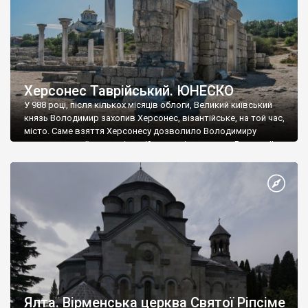
Херсонес Таврійський. ЮНЕСКО
У 988 році, після кількох місяців облоги, Великий київський
князь Володимир захопив Херсонес, візантійське, на той час,
місто. Саме взяття Херсонесу дозволило Володимиру
диктувати свої умови візантійському імператору Василю ІІ, та
одружитися з його дочкою Ганною. Цього ж року, в
Херсонесі Володимир-язичник, став Василем-християнином.
А потім було Хрещення Русі. На честь Херсонесу Таврійського
названо місто […]
Ялта. Вірменська церква Святої Ріпсіме