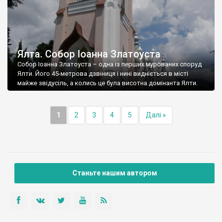
Ялта. Собор Іоанна Златоуста
Собор Іоанна Златоуста – одна із перших мурованих споруд
Ялти. Його 45-метрова дзвіниця і нині видніється в місті
майже звідусіль, а колись це була висотна домінанта Ялти.
1
2
3
4
5
Далі »
Станьте нашим автором