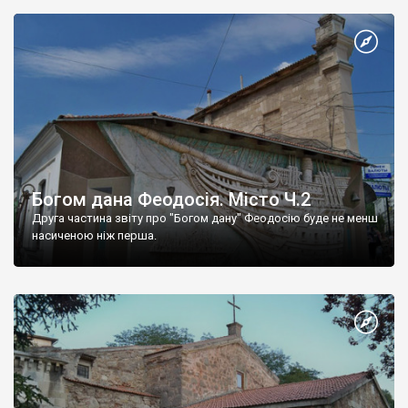
Богом дана Феодосія. Місто Ч.2
Друга частина звіту про "Богом дану" Феодосію буде не менш
насиченою ніж перша.