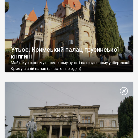
Утьос. Кримський палац грузинської
княгині
Майже у кожному населеному пункті на південному узбережжі
Криму є свій палац (а часто і не один).