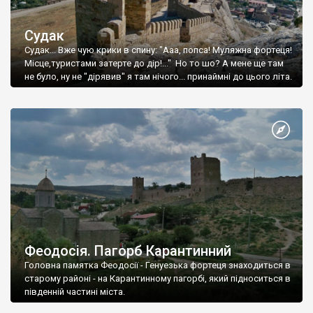
Судак
Судак... Вже чую крики в спину: "Ааа, попса! Муляжна фортеця!
Місце,туристами затерте до дір!..." Но то шо? А мене ще там
не було, ну не "дірявив" я там нічого... принаймні до цього літа.
Феодосія. Пагорб Карантинний
Головна памятка Феодосії - Генуезька фортеця знаходиться в
старому районі - на Карантинному пагорбі, який підноситься в
південній частині міста.