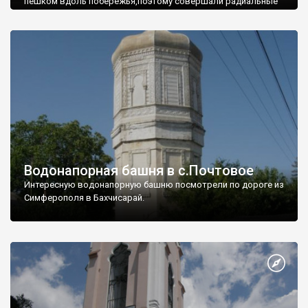
пешком вдоль побережья,поэтому совершали радиальные
вылазки из Оленевки.
Водонапорная башня в с.Почтовое
Интересную водонапорную башню посмотрели по дороге из
Симферополя в Бахчисарай.