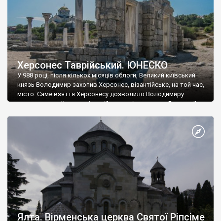
Херсонес Таврійський. ЮНЕСКО
У 988 році, після кількох місяців облоги, Великий київський
князь Володимир захопив Херсонес, візантійське, на той час,
місто. Саме взяття Херсонесу дозволило Володимиру
диктувати свої умови візантійському імператору Василю ІІ, та
одружитися з його дочкою Ганною. Цього ж року, в
Херсонесі Володимир-язичник, став Василем-християнином.
А потім було Хрещення Русі. На честь Херсонесу Таврійського
названо місто […]
Ялта. Вірменська церква Святої Ріпсіме