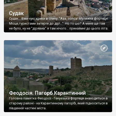
Судак
Судак... Вже чую крики в спину: "Ааа, попса! Муляжна фортеця!
Місце,туристами затерте до дір!..." Но то шо? А мене ще там
не було, ну не "дірявив" я там нічого... принаймні до цього літа.
Феодосія. Пагорб Карантинний
Головна памятка Феодосії - Генуезька фортеця знаходиться в
старому районі - на Карантинному пагорбі, який підноситься в
південній частині міста.