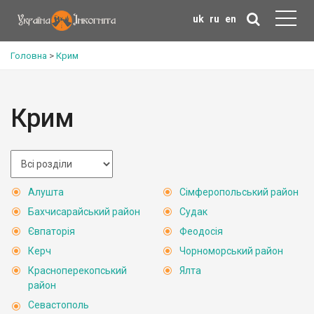
uk
ru
en
Головна
>
Крим
Крим
Алушта
Сімферопольський район
Бахчисарайський район
Судак
Євпаторія
Феодосія
Керч
Чорноморський район
Красноперекопський
Ялта
район
Севастополь