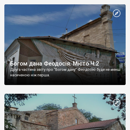
Богом дана Феодосія. Місто Ч.2
Друга частина звіту про "Богом дану" Феодосію буде не менш
насиченою ніж перша.