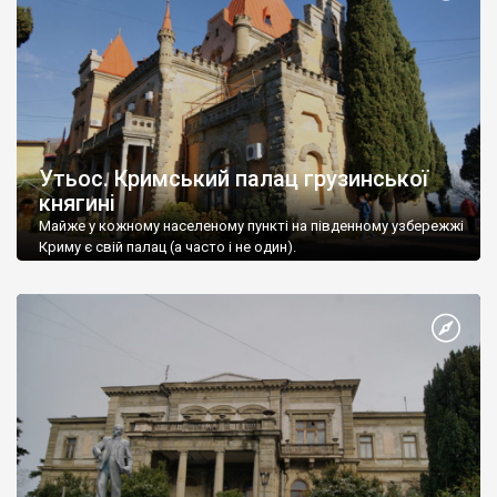
Утьос. Кримський палац грузинської
княгині
Майже у кожному населеному пункті на південному узбережжі
Криму є свій палац (а часто і не один).