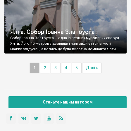
Ялта. Собор Іоанна Златоуста
Собор Іоанна Златоуста – одна із перших мурованих споруд
Ялти. Його 45-метрова дзвіниця і нині видніється в місті
майже звідусіль, а колись це була висотна домінанта Ялти.
1
2
3
4
5
Далі »
Станьте нашим автором