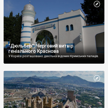
“Дюльбер”. Черговий витвір
геніального Краснова
У Кореїзі розташовано декілька відомих Кримських палаців.