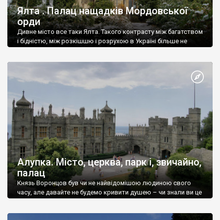
Ялта . Палац нащадків Мордовської
орди
Дивне місто все таки Ялта. Такого контрасту між багатством
і бідністю, між розкішшю і розрухою в Україні більше не
знайдеш.
Алупка. Місто, церква, парк і, звичайно,
палац
Князь Воронцов був чи не найвідомішою людиною свого
часу, але давайте не будемо кривити душею – чи знали ви це
прізвище до відвідин Алупки? Мабуть все таки ні.