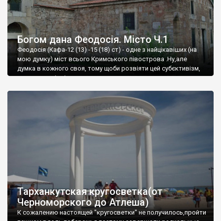
Богом дана Феодосія. Місто Ч.1
Феодосія (Кафа-12 (13) -15 (18) ст) - одне з найцікавіших (на
мою думку) міст всього Кримського півострова .Ну,але
думка в кожного своя, тому щоби розвіяти цей субєктивізм,
запрошую відвідати це
Тарханкутская кругосветка(от
Черноморского до Атлеша)
К сожалению настоящей "кругосветки" не получилось,пройти