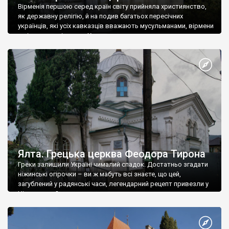
Вірменія першою серед країн світу прийняла християнство,
як державну релігію, й на подив багатьох пересічних
українців, які усіх кавказців вважають мусульманами, вірмени
є відданими вірянами Христа
Ялта. Грецька церква Феодора Тирона
Греки залишили Україні чималий спадок. Достатньо згадати
ніжинські огірочки – ви ж мабуть всі знаєте, що цей,
загублений у радянські часи, легендарний рецепт привезли у
Ніжин греки?