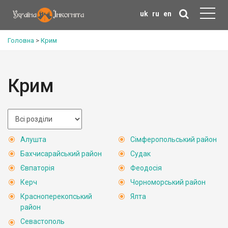
uk
ru
en
Головна
>
Крим
Крим
Алушта
Сімферопольський район
Бахчисарайський район
Судак
Євпаторія
Феодосія
Керч
Чорноморський район
Красноперекопський
Ялта
район
Севастополь