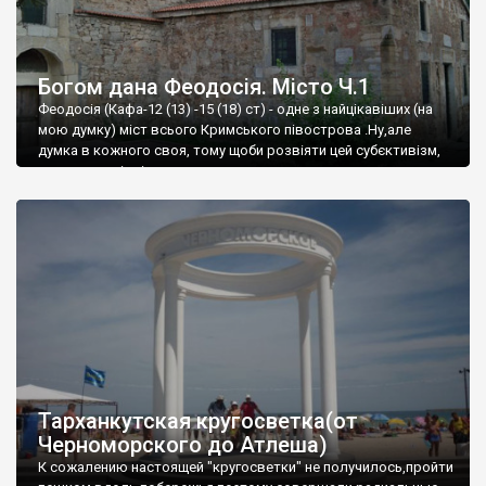
Богом дана Феодосія. Місто Ч.1
Феодосія (Кафа-12 (13) -15 (18) ст) - одне з найцікавіших (на
мою думку) міст всього Кримського півострова .Ну,але
думка в кожного своя, тому щоби розвіяти цей субєктивізм,
запрошую відвідати це
Тарханкутская кругосветка(от
Черноморского до Атлеша)
К сожалению настоящей "кругосветки" не получилось,пройти