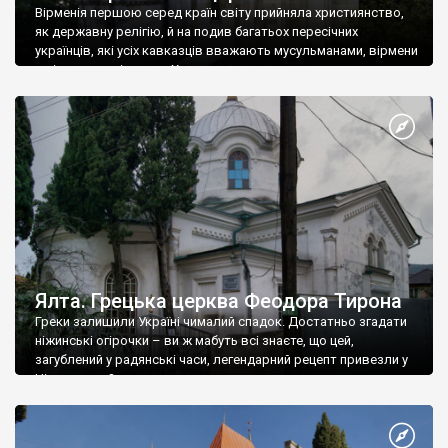
Вірменія першою серед країн світу прийняла християнство,
як державну релігію, й на подив багатьох пересічних
українців, які усіх кавказців вважають мусульманами, вірмени
є відданими вірянами Христа
Ялта. Грецька церква Феодора Тирона
Греки залишили Україні чималий спадок. Достатньо згадати
ніжинські огірочки – ви ж мабуть всі знаєте, що цей,
загублений у радянські часи, легендарний рецепт привезли у
Ніжин греки?