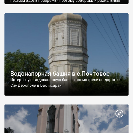
пешком вдоль побережья,поэтому совершали радиальные
вылазки из Оленевки.
Водонапорная башня в с.Почтовое
Интересную водонапорную башню посмотрели по дороге из
Симферополя в Бахчисарай.