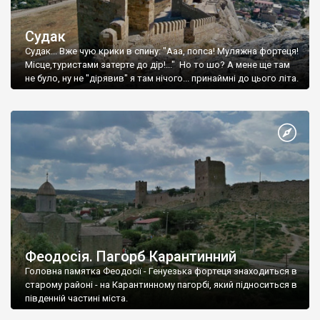
Судак
Судак... Вже чую крики в спину: "Ааа, попса! Муляжна фортеця!
Місце,туристами затерте до дір!..." Но то шо? А мене ще там
не було, ну не "дірявив" я там нічого... принаймні до цього літа.
Феодосія. Пагорб Карантинний
Головна памятка Феодосії - Генуезька фортеця знаходиться в
старому районі - на Карантинному пагорбі, який підноситься в
південній частині міста.