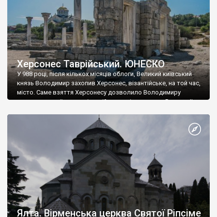
Херсонес Таврійський. ЮНЕСКО
У 988 році, після кількох місяців облоги, Великий київський
князь Володимир захопив Херсонес, візантійське, на той час,
місто. Саме взяття Херсонесу дозволило Володимиру
диктувати свої умови візантійському імператору Василю ІІ, та
одружитися з його дочкою Ганною. Цього ж року, в
Херсонесі Володимир-язичник, став Василем-християнином.
А потім було Хрещення Русі. На честь Херсонесу Таврійського
названо місто […]
Ялта. Вірменська церква Святої Ріпсіме