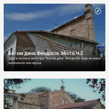
Богом дана Феодосія. Місто Ч.2
Друга частина звіту про "Богом дану" Феодосію буде не менш
насиченою ніж перша.