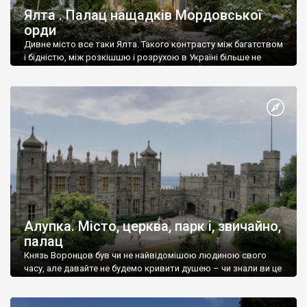
Ялта . Палац нащадків Мордовської
орди
Дивне місто все таки Ялта. Такого контрасту між багатством
і бідністю, між розкішшю і розрухою в Україні більше не
знайдеш.
Алупка. Місто, церква, парк і, звичайно,
палац
Князь Воронцов був чи не найвідомішою людиною свого
часу, але давайте не будемо кривити душею – чи знали ви це
прізвище до відвідин Алупки? Мабуть все таки ні.