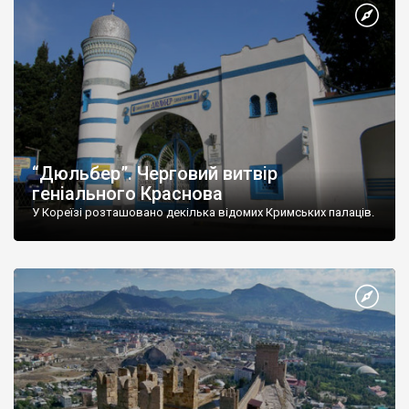
“Дюльбер”. Черговий витвір
геніального Краснова
У Кореїзі розташовано декілька відомих Кримських палаців.