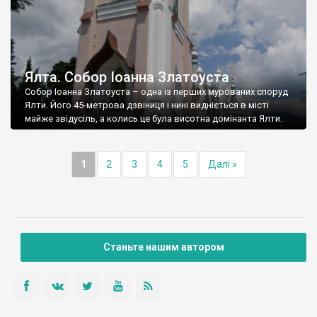
Ялта. Собор Іоанна Златоуста
Собор Іоанна Златоуста – одна із перших мурованих споруд
Ялти. Його 45-метрова дзвіниця і нині видніється в місті
майже звідусіль, а колись це була висотна домінанта Ялти.
1
2
3
4
5
Далі »
Станьте нашим автором