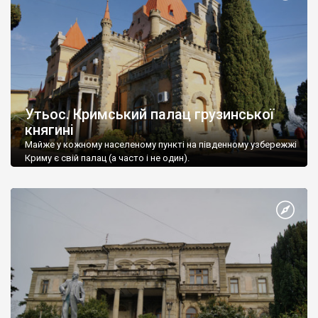
Утьос. Кримський палац грузинської
княгині
Майже у кожному населеному пункті на південному узбережжі
Криму є свій палац (а часто і не один).