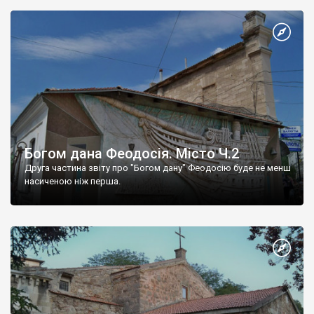
Богом дана Феодосія. Місто Ч.2
Друга частина звіту про "Богом дану" Феодосію буде не менш
насиченою ніж перша.