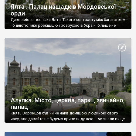
Ялта . Палац нащадків Мордовської
орди
Дивне місто все таки Ялта. Такого контрасту між багатством
і бідністю, між розкішшю і розрухою в Україні більше не
знайдеш.
Алупка. Місто, церква, парк і, звичайно,
палац
Князь Воронцов був чи не найвідомішою людиною свого
часу, але давайте не будемо кривити душею – чи знали ви це
прізвище до відвідин Алупки? Мабуть все таки ні.