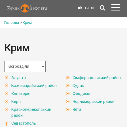
uk
ru
en
Головна
>
Крим
Крим
Алушта
Сімферопольський район
Бахчисарайський район
Судак
Євпаторія
Феодосія
Керч
Чорноморський район
Красноперекопський
Ялта
район
Севастополь