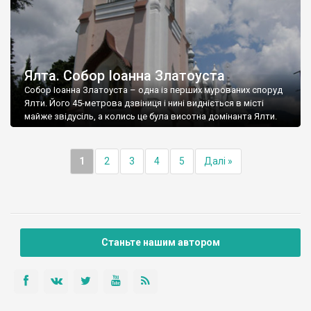
Ялта. Собор Іоанна Златоуста
Собор Іоанна Златоуста – одна із перших мурованих споруд
Ялти. Його 45-метрова дзвіниця і нині видніється в місті
майже звідусіль, а колись це була висотна домінанта Ялти.
1
2
3
4
5
Далі »
Станьте нашим автором