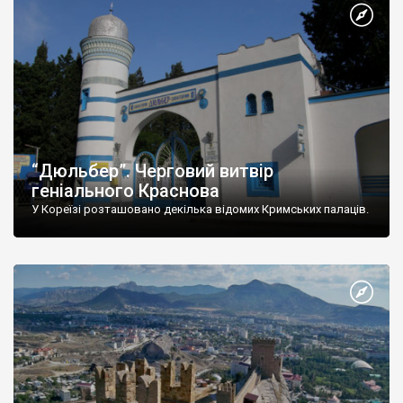
“Дюльбер”. Черговий витвір
геніального Краснова
У Кореїзі розташовано декілька відомих Кримських палаців.