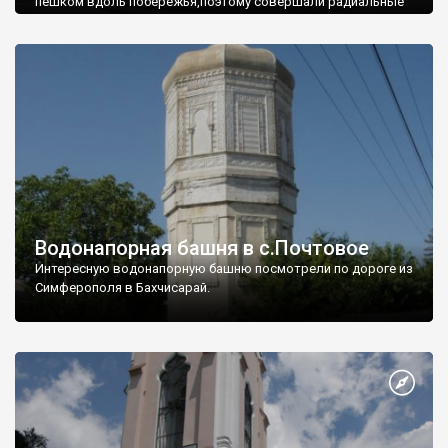
пешком вдоль побережья,поэтому совершали радиальные
вылазки из Оленевки.
Водонапорная башня в с.Почтовое
Интересную водонапорную башню посмотрели по дороге из
Симферополя в Бахчисарай.