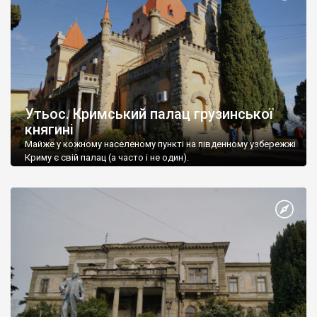
Утьос. Кримський палац грузинської
княгині
Майже у кожному населеному пункті на південному узбережжі
Криму є свій палац (а часто і не один).