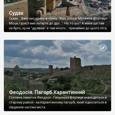
Судак
Судак... Вже чую крики в спину: "Ааа, попса! Муляжна фортеця!
Місце,туристами затерте до дір!..." Но то шо? А мене ще там
не було, ну не "дірявив" я там нічого... принаймні до цього літа.
Феодосія. Пагорб Карантинний
Головна памятка Феодосії - Генуезька фортеця знаходиться в
старому районі - на Карантинному пагорбі, який підноситься в
південній частині міста.