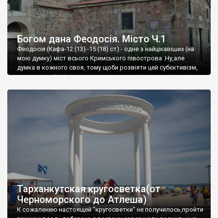
Богом дана Феодосія. Місто Ч.1
Феодосія (Кафа-12 (13) -15 (18) ст) - одне з найцікавіших (на
мою думку) міст всього Кримського півострова .Ну,але
думка в кожного своя, тому щоби розвіяти цей субєктивізм,
запрошую відвідати це
Тарханкутская кругосветка(от
Черноморского до Атлеша)
К сожалению настоящей "кругосветки" не получилось,пройти