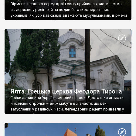
Вірменія першою серед країн світу прийняла християнство,
як державну релігію, й на подив багатьох пересічних
українців, які усіх кавказців вважають мусульманами, вірмени
є відданими вірянами Христа
Ялта. Грецька церква Феодора Тирона
Греки залишили Україні чималий спадок. Достатньо згадати
ніжинські огірочки – ви ж мабуть всі знаєте, що цей,
загублений у радянські часи, легендарний рецепт привезли у
Ніжин греки?