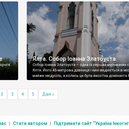
е
Ялта. Собор Іоанна Златоуста
ороге
Собор Іоанна Златоуста – одна із перших мурованих 
Ялти. Його 45-метрова дзвіниця і нині видніється в міс
майже звідусіль, а колись це була висотна домінанта 
2
3
4
5
Далі »
нас
Стати автором
Підтримати сайт “Україна Інкогні