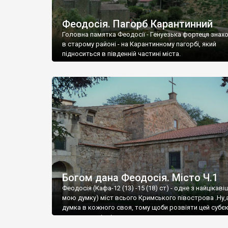
Феодосія. Пагорб Карантинний
Головна памятка Феодосії - Генуезька фортеця знах
в старому районі - на Карантинному пагорбі, який
підноситься в південній частині міста.
Богом дана Феодосія. Місто Ч.1
Феодосія (Кафа-12 (13) -15 (18) ст) - одне з найцікаві
мою думку) міст всього Кримського півострова .Ну,
думка в кожного своя, тому щоби розвіяти цей субєк
запрошую відвідати це