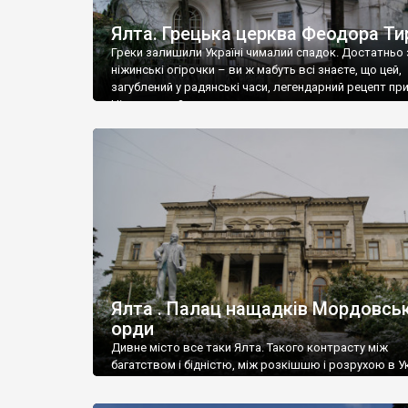
Ялта. Грецька церква Феодора Ти
Греки залишили Україні чималий спадок. Достатньо 
ніжинські огірочки – ви ж мабуть всі знаєте, що цей,
загублений у радянські часи, легендарний рецепт пр
Ніжин греки?
Ялта . Палац нащадків Мордовськ
орди
Дивне місто все таки Ялта. Такого контрасту між
багатством і бідністю, між розкішшю і розрухою в Ук
більше не знайдеш.