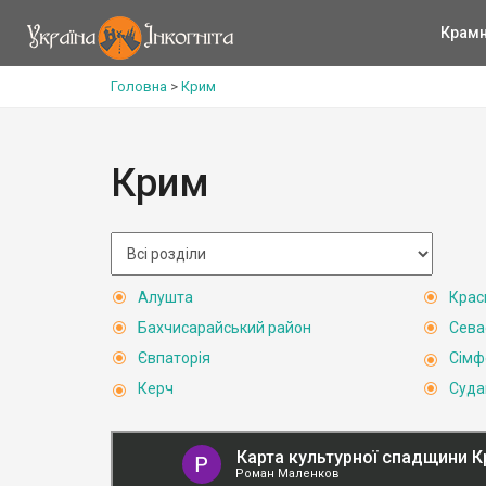
Крам
Головна
>
Крим
Крим
Алушта
Крас
Бахчисарайський район
Сева
Євпаторія
Сімф
Керч
Суда