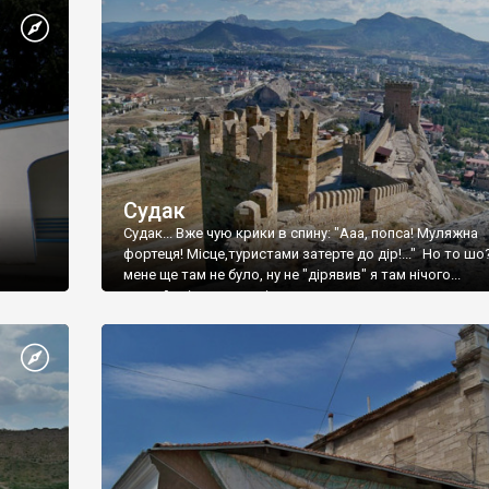
Судак
Судак... Вже чую крики в спину: "Ааа, попса! Муляжна
фортеця! Місце,туристами затерте до дір!..." Но то шо
мене ще там не було, ну не "дірявив" я там нічого...
принаймні до цього літа.