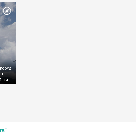
споруд
ті
Ялти.
та”