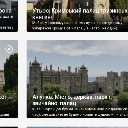
рона
Утьос. Кримський палац грузинськ
княгині
згадати
Майже у кожному населеному пункті на південному
ивезли у
узбережжі Криму є свій палац (а часто і не один).
ої
Алупка. Місто, церква, парк і,
звичайно, палац
Князь Воронцов був чи не найвідомішою людиною св
раїні
часу, але давайте не будемо кривити душею – чи знал
це прізвище до відвідин Алупки? Мабуть все таки ні.