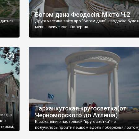
Богом дана Феодосія. Місто Ч.2
одиться
Друга частина звіту про "Богом дану" Феодосію буде 
менш насиченою ніж перша.
Тарханкутская кругосветка(от
Черноморского до Атлеша)
ших (на
але
К сожалению настоящей "кругосветки" не
тивізм,
получилось,пройти пешком вдоль побережья,поэтом
совершали радиальные вылазки из Оленевки.