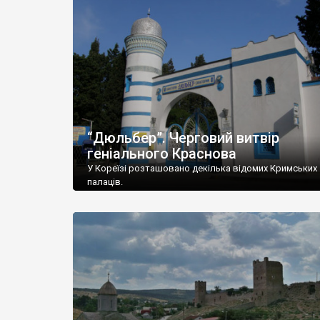
“Дюльбер”. Черговий витвір
геніального Краснова
У Кореїзі розташовано декілька відомих Кримських
палаців.