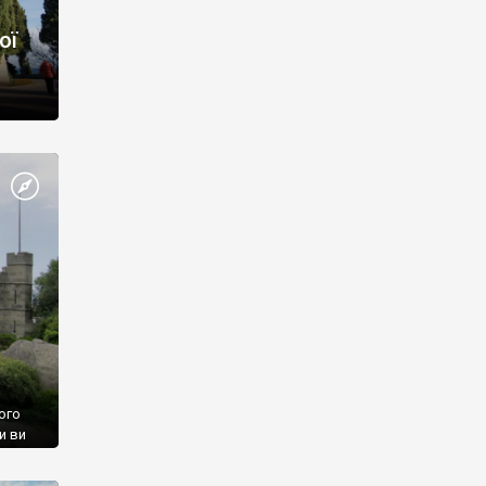
ої
ого
и ви