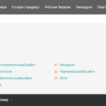
ниця
Історія і традиції
Регіони України
Закордон
Пам'
ноперекопський район
Феодосія
стополь
Чорноморський район
еропольський район
Ялта
к