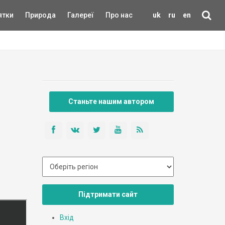
ятки
Природа
Галереї
Про нас
uk
ru
en
Станьте нашим автором
Підтримати сайт
Вхід