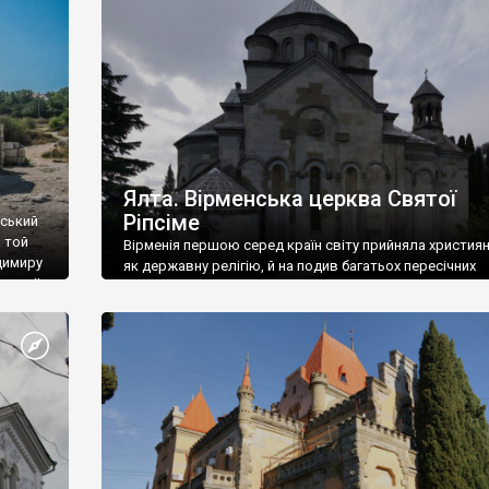
ефактів
називаються «повстяками» (postaki)…” “Вино. Крим
єкту
виробляє відмінне вино і його вдосталь: воно все ду
го».
легке біле і дуже […]
ти та
Ялта. Вірменська церква Святої
Ріпсіме
вський
 той
Вірменія першою серед країн світу прийняла христия
димиру
як державну релігію, й на подив багатьох пересічних
илю ІІ,
українців, які усіх кавказців вважають мусульманами,
 в
вірмени є відданими вірянами Христа