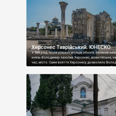
музею «Новгородський музей-заповідник» сотні арт
візантійської доби. Раритети викрадені з фондів об’
культурної спадщини ЮНЕСКО «Херсонеса Таврійсько
Офіційно – на виставку «Золото Візантії», але експер
влада в Україні вважають це лише […]
Херсонес Таврійський. ЮНЕСКО
У 988 році, після кількох місяців облоги, Великий киї
князь Володимир захопив Херсонес, візантійське, на
час, місто. Саме взяття Херсонесу дозволило Воло
диктувати свої умови візантійському імператору Вас
та одружитися з його дочкою Ганною. Цього ж року,
Херсонесі Володимир-язичник, став Василем-
християнином. А потім було Хрещення Русі. На честь
Херсонесу Таврійського названо місто […]