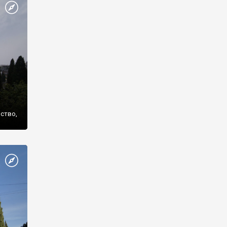
же
нство,