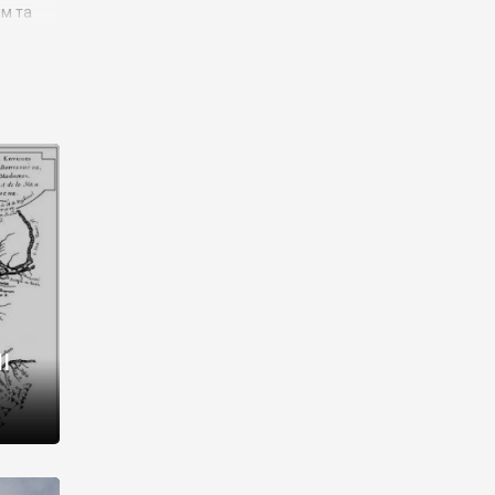
им та
ора і
є
го типу,
ей-
рний
ста:
 райони
від 2
I
і,
рукти,
 котрі