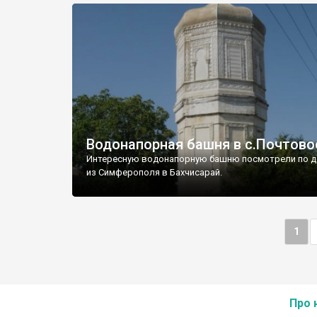
Водонапорная башня в с.Почтово
Интересную водонапорную башню посмотрели по д
из Симферополя в Бахчисарай.
1
Про 