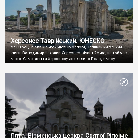
Херсонес Таврійський. ЮНЕСКО
У 988 році, після кількох місяців облоги, Великий київський
князь Володимир захопив Херсонес, візантійське, на той час,
місто. Саме взяття Херсонесу дозволило Володимиру
диктувати свої умови візантійському імператору Василю ІІ, та
одружитися з його дочкою Ганною. Цього ж року, в
Херсонесі Володимир-язичник, став Василем-християнином.
А потім було Хрещення Русі. На честь Херсонесу Таврійського
названо місто […]
Ялта. Вірменська церква Святої Ріпсіме