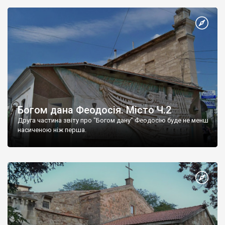
Богом дана Феодосія. Місто Ч.2
Друга частина звіту про "Богом дану" Феодосію буде не менш
насиченою ніж перша.