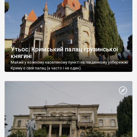
Утьос. Кримський палац грузинської
княгині
Майже у кожному населеному пункті на південному узбережжі
Криму є свій палац (а часто і не один).