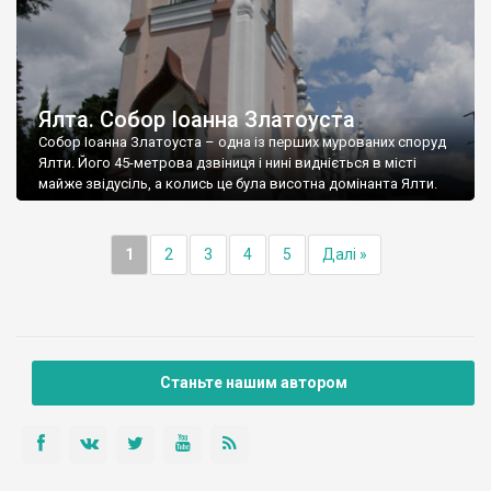
Ялта. Собор Іоанна Златоуста
Собор Іоанна Златоуста – одна із перших мурованих споруд
Ялти. Його 45-метрова дзвіниця і нині видніється в місті
майже звідусіль, а колись це була висотна домінанта Ялти.
1
2
3
4
5
Далі »
Станьте нашим автором