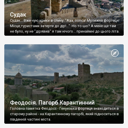
Судак
Судак... Вже чую крики в спину: "Ааа, попса! Муляжна фортеця!
Місце,туристами затерте до дір!..." Но то шо? А мене ще там
не було, ну не "дірявив" я там нічого... принаймні до цього літа.
Феодосія. Пагорб Карантинний
Головна памятка Феодосії - Генуезька фортеця знаходиться в
старому районі - на Карантинному пагорбі, який підноситься в
південній частині міста.