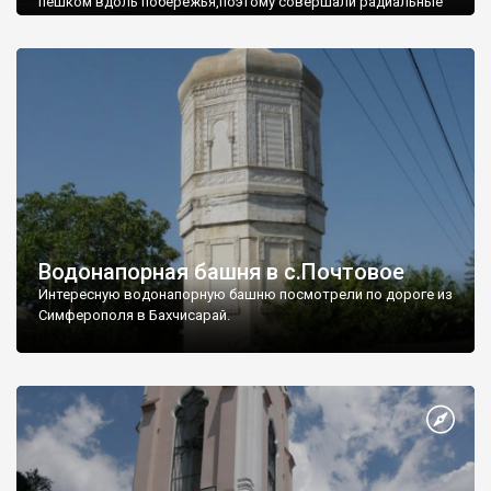
пешком вдоль побережья,поэтому совершали радиальные
вылазки из Оленевки.
Водонапорная башня в с.Почтовое
Интересную водонапорную башню посмотрели по дороге из
Симферополя в Бахчисарай.