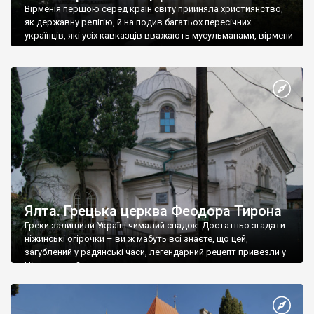
Вірменія першою серед країн світу прийняла християнство,
як державну релігію, й на подив багатьох пересічних
українців, які усіх кавказців вважають мусульманами, вірмени
є відданими вірянами Христа
Ялта. Грецька церква Феодора Тирона
Греки залишили Україні чималий спадок. Достатньо згадати
ніжинські огірочки – ви ж мабуть всі знаєте, що цей,
загублений у радянські часи, легендарний рецепт привезли у
Ніжин греки?