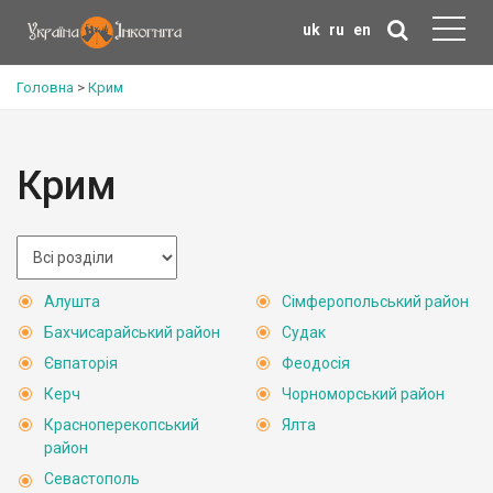
uk
ru
en
Головна
>
Крим
Крим
Алушта
Сімферопольський район
Бахчисарайський район
Судак
Євпаторія
Феодосія
Керч
Чорноморський район
Красноперекопський
Ялта
район
Севастополь