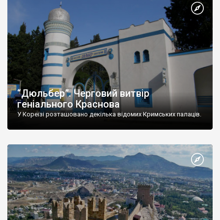
“Дюльбер”. Черговий витвір
геніального Краснова
У Кореїзі розташовано декілька відомих Кримських палаців.