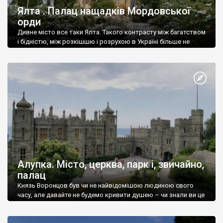
Ялта . Палац нащадків Мордовської
орди
Дивне місто все таки Ялта. Такого контрасту між багатством
і бідністю, між розкішшю і розрухою в Україні більше не
знайдеш.
Алупка. Місто, церква, парк і, звичайно,
палац
Князь Воронцов був чи не найвідомішою людиною свого
часу, але давайте не будемо кривити душею – чи знали ви це
прізвище до відвідин Алупки? Мабуть все таки ні.