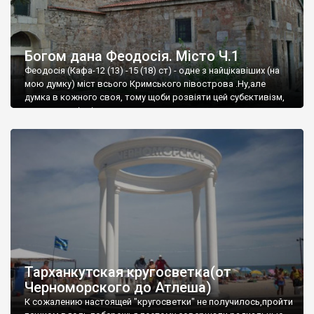
Богом дана Феодосія. Місто Ч.1
Феодосія (Кафа-12 (13) -15 (18) ст) - одне з найцікавіших (на
мою думку) міст всього Кримського півострова .Ну,але
думка в кожного своя, тому щоби розвіяти цей субєктивізм,
запрошую відвідати це
Тарханкутская кругосветка(от
Черноморского до Атлеша)
К сожалению настоящей "кругосветки" не получилось,пройти