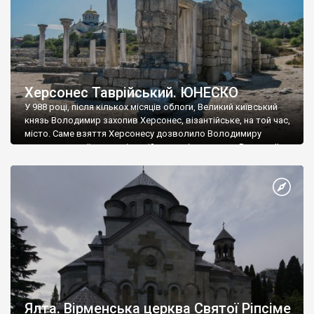
Херсонес Таврійський. ЮНЕСКО
У 988 році, після кількох місяців облоги, Великий київський
князь Володимир захопив Херсонес, візантійське, на той час,
місто. Саме взяття Херсонесу дозволило Володимиру
диктувати свої умови візантійському імператору Василю ІІ, та
одружитися з його дочкою Ганною. Цього ж року, в
Херсонесі Володимир-язичник, став Василем-християнином.
А потім було Хрещення Русі. На честь Херсонесу Таврійського
названо місто […]
Ялта. Вірменська церква Святої Ріпсіме