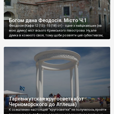
Богом дана Феодосія. Місто Ч.1
Феодосія (Кафа-12 (13) -15 (18) ст) - одне з найцікавіших (на
мою думку) міст всього Кримського півострова .Ну,але
думка в кожного своя, тому щоби розвіяти цей субєктивізм,
запрошую відвідати це
Тарханкутская кругосветка(от
Черноморского до Атлеша)
К сожалению настоящей "кругосветки" не получилось,пройти