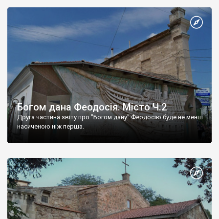
Богом дана Феодосія. Місто Ч.2
Друга частина звіту про "Богом дану" Феодосію буде не менш
насиченою ніж перша.