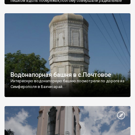
пешком вдоль побережья,поэтому совершали радиальные
вылазки из Оленевки.
Водонапорная башня в с.Почтовое
Интересную водонапорную башню посмотрели по дороге из
Симферополя в Бахчисарай.