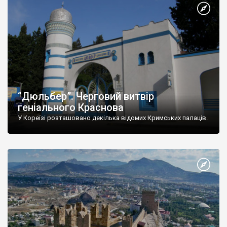
“Дюльбер”. Черговий витвір
геніального Краснова
У Кореїзі розташовано декілька відомих Кримських палаців.