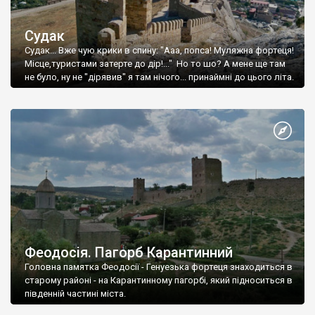
Судак
Судак... Вже чую крики в спину: "Ааа, попса! Муляжна фортеця!
Місце,туристами затерте до дір!..." Но то шо? А мене ще там
не було, ну не "дірявив" я там нічого... принаймні до цього літа.
Феодосія. Пагорб Карантинний
Головна памятка Феодосії - Генуезька фортеця знаходиться в
старому районі - на Карантинному пагорбі, який підноситься в
південній частині міста.