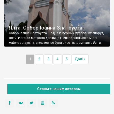
Ялта. Собор Іоанна Златоуста
Собор Іоанна Златоуста – одна із перших мурованих споруд
Ялти. Його 45-метрова дзвіниця і нині видніється в місті
майже звідусіль, а колись це була висотна домінанта Ялти.
1
2
3
4
5
Далі »
Станьте нашим автором