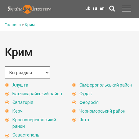
uk
ru
en
Головна
>
Крим
Крим
Алушта
Сімферопольський район
Бахчисарайський район
Судак
Євпаторія
Феодосія
Керч
Чорноморський район
Красноперекопський
Ялта
район
Севастополь