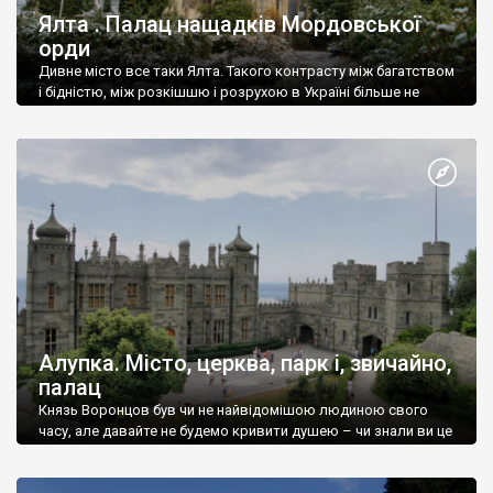
Ялта . Палац нащадків Мордовської
орди
Дивне місто все таки Ялта. Такого контрасту між багатством
і бідністю, між розкішшю і розрухою в Україні більше не
знайдеш.
Алупка. Місто, церква, парк і, звичайно,
палац
Князь Воронцов був чи не найвідомішою людиною свого
часу, але давайте не будемо кривити душею – чи знали ви це
прізвище до відвідин Алупки? Мабуть все таки ні.