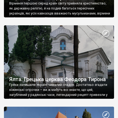
Вірменія першою серед країн світу прийняла християнство,
як державну релігію, й на подив багатьох пересічних
українців, які усіх кавказців вважають мусульманами, вірмени
є відданими вірянами Христа
Ялта. Грецька церква Феодора Тирона
Греки залишили Україні чималий спадок. Достатньо згадати
ніжинські огірочки – ви ж мабуть всі знаєте, що цей,
загублений у радянські часи, легендарний рецепт привезли у
Ніжин греки?