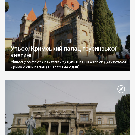
Утьос. Кримський палац грузинської
княгині
Майже у кожному населеному пункті на південному узбережжі
Криму є свій палац (а часто і не один).