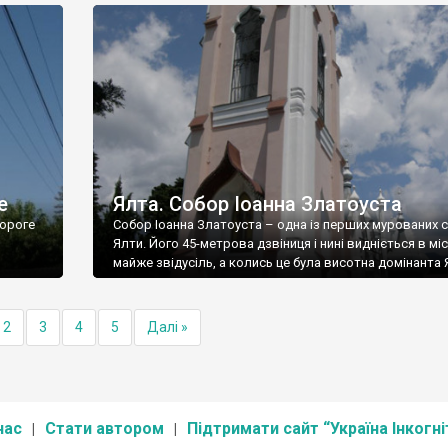
е
Ялта. Собор Іоанна Златоуста
ороге
Собор Іоанна Златоуста – одна із перших мурованих 
Ялти. Його 45-метрова дзвіниця і нині видніється в міс
майже звідусіль, а колись це була висотна домінанта 
2
3
4
5
Далі »
нас
Стати автором
Підтримати сайт “Україна Інкогні