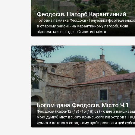
Феодосія. Пагорб Карантинний
Головна памятка Феодосії - Генуезька фортеця знах
в старому районі - на Карантинному пагорбі, який
підноситься в південній частині міста.
Богом дана Феодосія. Місто Ч.1
Феодосія (Кафа-12 (13) -15 (18) ст) - одне з найцікаві
мою думку) міст всього Кримського півострова .Ну,
думка в кожного своя, тому щоби розвіяти цей субєк
запрошую відвідати це