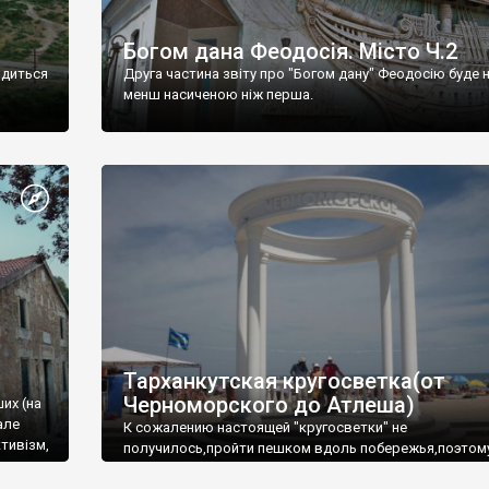
Богом дана Феодосія. Місто Ч.2
одиться
Друга частина звіту про "Богом дану" Феодосію буде 
менш насиченою ніж перша.
Тарханкутская кругосветка(от
Черноморского до Атлеша)
ших (на
але
К сожалению настоящей "кругосветки" не
тивізм,
получилось,пройти пешком вдоль побережья,поэтом
совершали радиальные вылазки из Оленевки.