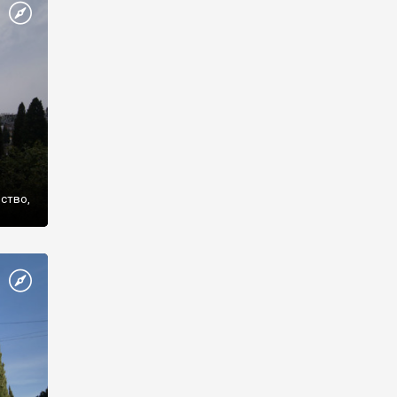
же
нство,