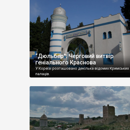
“Дюльбер”. Черговий витвір
геніального Краснова
У Кореїзі розташовано декілька відомих Кримських
палаців.