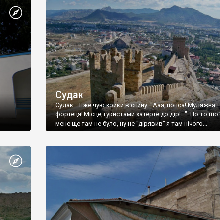
Судак
Судак... Вже чую крики в спину: "Ааа, попса! Муляжна
фортеця! Місце,туристами затерте до дір!..." Но то шо
мене ще там не було, ну не "дірявив" я там нічого...
принаймні до цього літа.