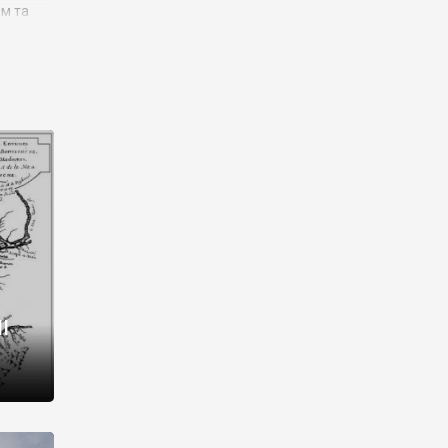
им та
ора і
є
го типу,
ей-
рний
ста:
 райони
від 2
I
і,
рукти,
 котрі