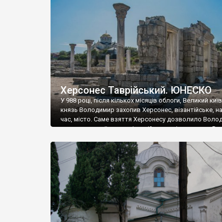
музею «Новгородський музей-заповідник» сотні арт
візантійської доби. Раритети викрадені з фондів об’
культурної спадщини ЮНЕСКО «Херсонеса Таврійсько
Офіційно – на виставку «Золото Візантії», але експер
влада в Україні вважають це лише […]
Херсонес Таврійський. ЮНЕСКО
У 988 році, після кількох місяців облоги, Великий киї
князь Володимир захопив Херсонес, візантійське, на
час, місто. Саме взяття Херсонесу дозволило Воло
диктувати свої умови візантійському імператору Вас
та одружитися з його дочкою Ганною. Цього ж року,
Херсонесі Володимир-язичник, став Василем-
християнином. А потім було Хрещення Русі. На честь
Херсонесу Таврійського названо місто […]