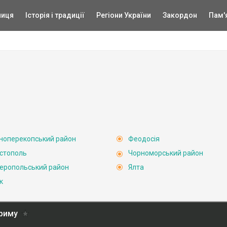
ниця
Історія і традиції
Регіони України
Закордон
Пам'
ноперекопський район
Феодосія
стополь
Чорноморський район
еропольський район
Ялта
к