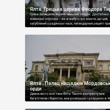
Ялта. Грецька церква Феодора Ти
Греки залишили Україні чималий спадок. Достатньо 
ніжинські огірочки – ви ж мабуть всі знаєте, що цей,
загублений у радянські часи, легендарний рецепт пр
Ніжин греки?
Ялта . Палац нащадків Мордовськ
орди
Дивне місто все таки Ялта. Такого контрасту між
багатством і бідністю, між розкішшю і розрухою в Ук
більше не знайдеш.