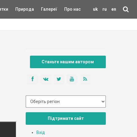
ятки
Природа
Галереї
Про нас
uk
ru
en
Станьте нашим автором
Підтримати сайт
Вхід