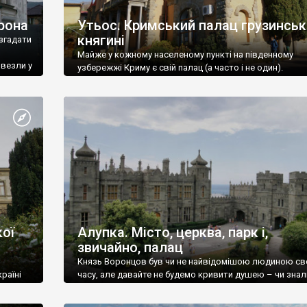
рона
Утьос. Кримський палац грузинськ
княгині
згадати
Майже у кожному населеному пункті на південному
ивезли у
узбережжі Криму є свій палац (а часто і не один).
ої
Алупка. Місто, церква, парк і,
звичайно, палац
Князь Воронцов був чи не найвідомішою людиною св
раїні
часу, але давайте не будемо кривити душею – чи знал
це прізвище до відвідин Алупки? Мабуть все таки ні.