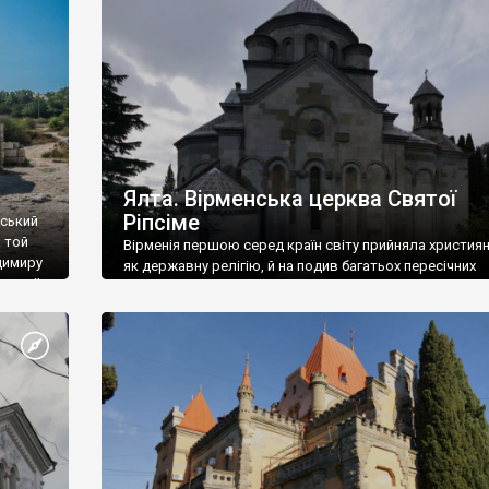
ефактів
називаються «повстяками» (postaki)…” “Вино. Крим
єкту
виробляє відмінне вино і його вдосталь: воно все ду
го».
легке біле і дуже […]
ти та
Ялта. Вірменська церква Святої
Ріпсіме
вський
 той
Вірменія першою серед країн світу прийняла христия
димиру
як державну релігію, й на подив багатьох пересічних
илю ІІ,
українців, які усіх кавказців вважають мусульманами,
 в
вірмени є відданими вірянами Христа