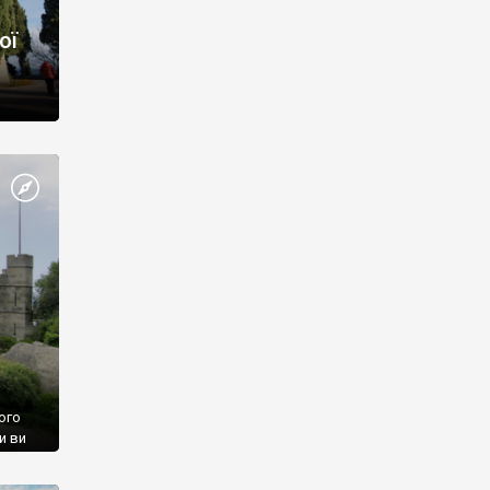
ої
ого
и ви