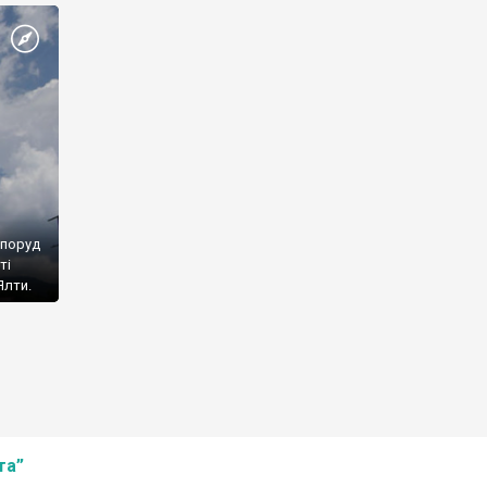
споруд
ті
Ялти.
та”