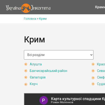
Крам
Головна
>
Крим
Крим
Алушта
Крас
Бахчисарайський район
Сева
Євпаторія
Сімф
Керч
Суда