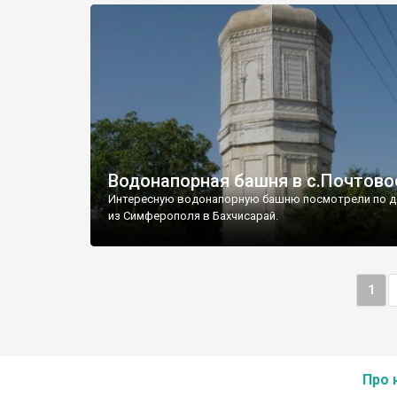
Водонапорная башня в с.Почтово
Интересную водонапорную башню посмотрели по д
из Симферополя в Бахчисарай.
1
Про 