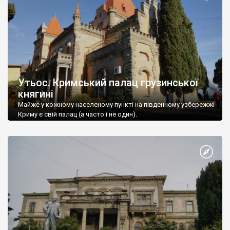
Утьос. Кримський палац грузинської
княгині
Майже у кожному населеному пункті на південному узбережжі
Криму є свій палац (а часто і не один).