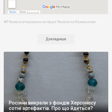
АР Крим розташована на півдні України на Кримському
півострові. Територія Кримського півострова омивається
Чорним та Азовським морями, що належать до басейну
Атлантичного океану. Півострів приблизно однаково
Докладніше
віддалений від екватора і Північного полюсу. Займає площу 27
тис. кв. км. У Криму переважають морські кордони, довжина
берегової лінії складає близько 1000 км. Загальна чисельність
населення регіону складає 2135 тис. чоловік
Адміністративно Автономна Республіка Крим поділяється на
14 районів. У Криму розташовано 16 міст, 56 селищ міського
типу, 957 сільських населених пунктів. Одинадцять міст –
Сімферополь, Алушта,
Армянськ, Джанкой
, Євпаторія,
Керч
,
Красноперекопськ, Саки, Судак, Феодосія,
Ялта
– мають
республіканське підпорядкування.
Росіяни викрали з фондів Херсонесу
Визначні музеї: Кримський республіканський краєзнавчий
сотні артефактів. Про що йдеться?
музей, Сімферопольський художній музей, Лівадійський