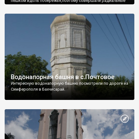
пешком вдоль побережья,поэтому совершали радиальные
вылазки из Оленевки.
Водонапорная башня в с.Почтовое
Интересную водонапорную башню посмотрели по дороге из
Симферополя в Бахчисарай.