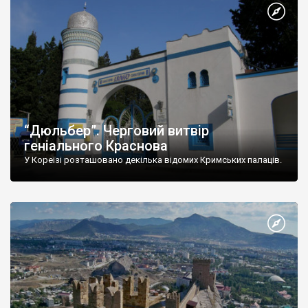
“Дюльбер”. Черговий витвір
геніального Краснова
У Кореїзі розташовано декілька відомих Кримських палаців.