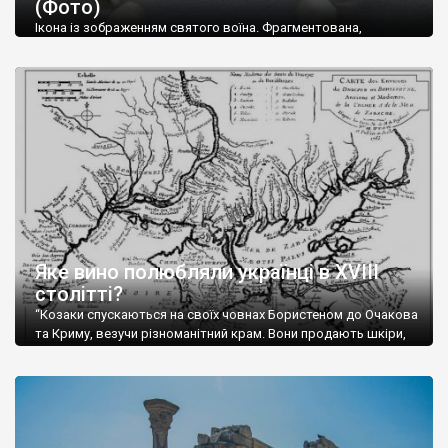
(Фото)
музей-палац, будинок-музей Чєхова А.П. Кримськотатарський
музей мистецтв,
Бахчисарайський державний історико-
Ікона із зображенням святого воїна. Фрагментована,
культурний заповідник
та ін. На Кримському півострові були
втрачена нижня частина. Стеатит. XI-XII ст. Візантія. Ще у
травні російські окупанти вивезли з Криму до державного
розташовані: столиця царських скіфів –
Неаполь Скіфський
,
музею «Новгородський музей-заповідник» сотні артефактів
античні міста: Херсонес,
Пантикапей, Німфей
, Керкінітида,
візантійської доби. Раритети викрадені з фондів об’єкту
Киммерік, візантійські поселення: Горзувити,
Алустон
.
культурної спадщини ЮНЕСКО «Херсонеса Таврійського».
Офіційно – на виставку «Золото Візантії», але експерти та
Кримський півострів відрізняється різноманітністю природних
влада в Україні вважають це лише […]
ландшафтів. Північна його частину займає степ; південні
райони півострова – це покриті лісами Кримські гори. Вздовж
південного узбережжя Кримських гір лежить прибережна
смуга (від 2 до 5 км), де розміщені всесвітньо відомі курорти:
Ялта, Алупка, Симеїз,
Гурзуф
, Місхор, Лівадія, Форос,
Алушта
.
Яке вино полюбляли українці в XVIII
столітті?
“Козаки спускаються на своїх човнах Бористеном до Очакова
та Криму, везучи різноманітний крам. Вони продають шкіри,
тютюн (kasak-tutun), мотузки, коноплі, полотно, вугілля, рибу,
а купують сіль, вина, сушені фрукти, олію, мило, ладан,
кінське спорядження, овечі тулупи, котрі називаються
«повстяками» (postaki)…” “Вино. Крим виробляє відмінне вино
і його вдосталь: воно все дуже легке біле і дуже […]