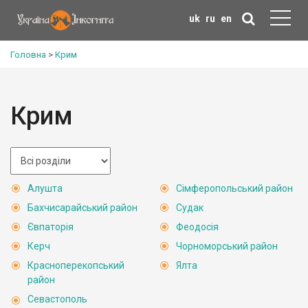
uk
ru
en
Головна
>
Крим
Крим
Алушта
Сімферопольський район
Бахчисарайський район
Судак
Євпаторія
Феодосія
Керч
Чорноморський район
Красноперекопський
Ялта
район
Севастополь