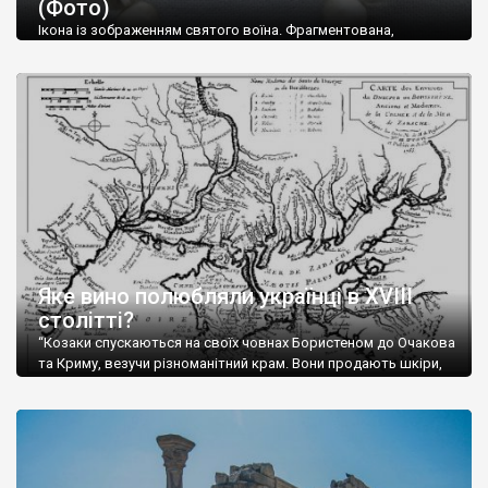
(Фото)
музей-палац, будинок-музей Чєхова А.П. Кримськотатарський
музей мистецтв,
Бахчисарайський державний історико-
Ікона із зображенням святого воїна. Фрагментована,
культурний заповідник
та ін. На Кримському півострові були
втрачена нижня частина. Стеатит. XI-XII ст. Візантія. Ще у
травні російські окупанти вивезли з Криму до державного
розташовані: столиця царських скіфів –
Неаполь Скіфський
,
музею «Новгородський музей-заповідник» сотні артефактів
античні міста: Херсонес,
Пантикапей, Німфей
, Керкінітида,
візантійської доби. Раритети викрадені з фондів об’єкту
Киммерік, візантійські поселення: Горзувити,
Алустон
.
культурної спадщини ЮНЕСКО «Херсонеса Таврійського».
Офіційно – на виставку «Золото Візантії», але експерти та
Кримський півострів відрізняється різноманітністю природних
влада в Україні вважають це лише […]
ландшафтів. Північна його частину займає степ; південні
райони півострова – це покриті лісами Кримські гори. Вздовж
південного узбережжя Кримських гір лежить прибережна
смуга (від 2 до 5 км), де розміщені всесвітньо відомі курорти:
Ялта, Алупка, Симеїз,
Гурзуф
, Місхор, Лівадія, Форос,
Алушта
.
Яке вино полюбляли українці в XVIII
столітті?
“Козаки спускаються на своїх човнах Бористеном до Очакова
та Криму, везучи різноманітний крам. Вони продають шкіри,
тютюн (kasak-tutun), мотузки, коноплі, полотно, вугілля, рибу,
а купують сіль, вина, сушені фрукти, олію, мило, ладан,
кінське спорядження, овечі тулупи, котрі називаються
«повстяками» (postaki)…” “Вино. Крим виробляє відмінне вино
і його вдосталь: воно все дуже легке біле і дуже […]