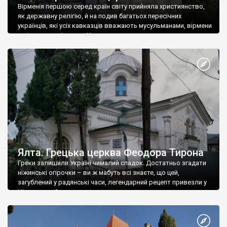
Вірменія першою серед країн світу прийняла християнство,
як державну релігію, й на подив багатьох пересічних
українців, які усіх кавказців вважають мусульманами, вірмени
є відданими вірянами Христа
Ялта. Грецька церква Феодора Тирона
Греки залишили Україні чималий спадок. Достатньо згадати
ніжинські огірочки – ви ж мабуть всі знаєте, що цей,
загублений у радянські часи, легендарний рецепт привезли у
Ніжин греки?