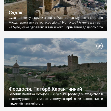
Судак
Судак... Вже чую крики в спину: "Ааа, попса! Муляжна фортеця!
Місце,туристами затерте до дір!..." Но то шо? А мене ще там
не було, ну не "дірявив" я там нічого... принаймні до цього літа.
Феодосія. Пагорб Карантинний
Головна памятка Феодосії - Генуезька фортеця знаходиться в
старому районі - на Карантинному пагорбі, який підноситься в
південній частині міста.