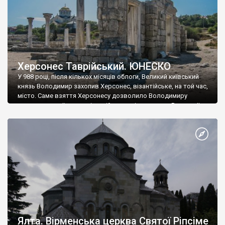
Херсонес Таврійський. ЮНЕСКО
У 988 році, після кількох місяців облоги, Великий київський
князь Володимир захопив Херсонес, візантійське, на той час,
місто. Саме взяття Херсонесу дозволило Володимиру
диктувати свої умови візантійському імператору Василю ІІ, та
одружитися з його дочкою Ганною. Цього ж року, в
Херсонесі Володимир-язичник, став Василем-християнином.
А потім було Хрещення Русі. На честь Херсонесу Таврійського
названо місто […]
Ялта. Вірменська церква Святої Ріпсіме