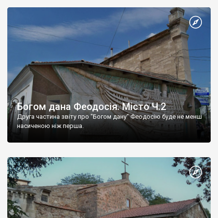
Богом дана Феодосія. Місто Ч.2
Друга частина звіту про "Богом дану" Феодосію буде не менш
насиченою ніж перша.