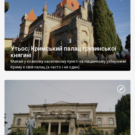
Утьос. Кримський палац грузинської
княгині
Майже у кожному населеному пункті на південному узбережжі
Криму є свій палац (а часто і не один).