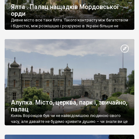
Ялта . Палац нащадків Мордовської
орди
Дивне місто все таки Ялта. Такого контрасту між багатством
і бідністю, між розкішшю і розрухою в Україні більше не
знайдеш.
Алупка. Місто, церква, парк і, звичайно,
палац
Князь Воронцов був чи не найвідомішою людиною свого
часу, але давайте не будемо кривити душею – чи знали ви це
прізвище до відвідин Алупки? Мабуть все таки ні.