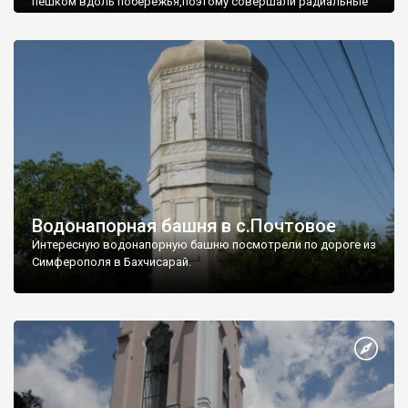
пешком вдоль побережья,поэтому совершали радиальные
вылазки из Оленевки.
Водонапорная башня в с.Почтовое
Интересную водонапорную башню посмотрели по дороге из
Симферополя в Бахчисарай.