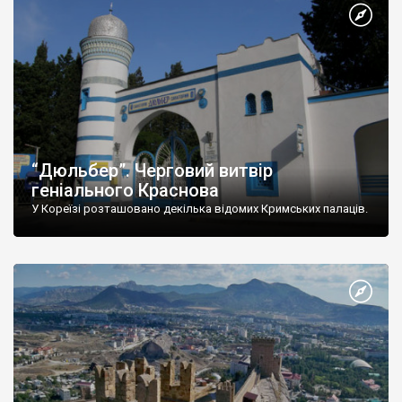
“Дюльбер”. Черговий витвір
геніального Краснова
У Кореїзі розташовано декілька відомих Кримських палаців.