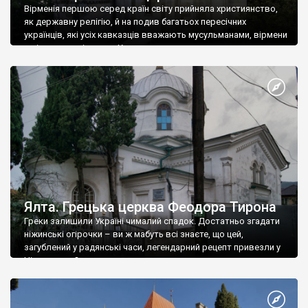
Вірменія першою серед країн світу прийняла християнство,
як державну релігію, й на подив багатьох пересічних
українців, які усіх кавказців вважають мусульманами, вірмени
є відданими вірянами Христа
Ялта. Грецька церква Феодора Тирона
Греки залишили Україні чималий спадок. Достатньо згадати
ніжинські огірочки – ви ж мабуть всі знаєте, що цей,
загублений у радянські часи, легендарний рецепт привезли у
Ніжин греки?