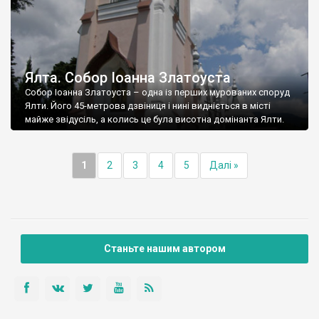
Ялта. Собор Іоанна Златоуста
Собор Іоанна Златоуста – одна із перших мурованих споруд
Ялти. Його 45-метрова дзвіниця і нині видніється в місті
майже звідусіль, а колись це була висотна домінанта Ялти.
1
2
3
4
5
Далі »
Станьте нашим автором