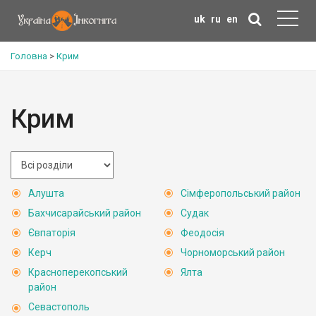
uk
ru
en
Головна
>
Крим
Крим
Алушта
Сімферопольський район
Бахчисарайський район
Судак
Євпаторія
Феодосія
Керч
Чорноморський район
Красноперекопський
Ялта
район
Севастополь