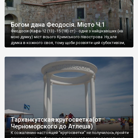
Богом дана Феодосія. Місто Ч.1
Феодосія (Кафа-12 (13) -15 (18) ст) - одне з найцікавіших (на
мою думку) міст всього Кримського півострова .Ну,але
думка в кожного своя, тому щоби розвіяти цей субєктивізм,
запрошую відвідати це
Тарханкутская кругосветка(от
Черноморского до Атлеша)
К сожалению настоящей "кругосветки" не получилось,пройти