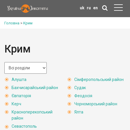
uk
ru
en
Головна
>
Крим
Крим
Алушта
Сімферопольський район
Бахчисарайський район
Судак
Євпаторія
Феодосія
Керч
Чорноморський район
Красноперекопський
Ялта
район
Севастополь