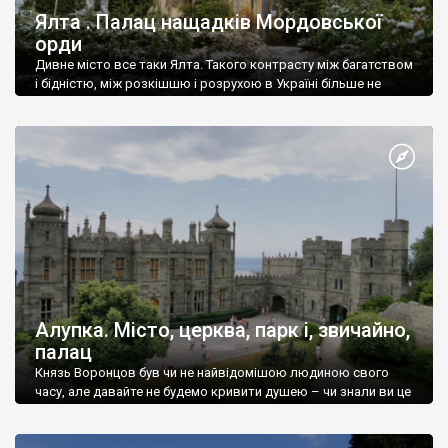
Ялта . Палац нащадків Мордовської
орди
Дивне місто все таки Ялта. Такого контрасту між багатством
і бідністю, між розкішшю і розрухою в Україні більше не
знайдеш.
Алупка. Місто, церква, парк і, звичайно,
палац
Князь Воронцов був чи не найвідомішою людиною свого
часу, але давайте не будемо кривити душею – чи знали ви це
прізвище до відвідин Алупки? Мабуть все таки ні.