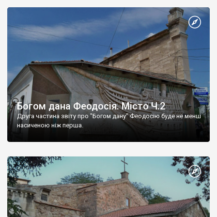
Богом дана Феодосія. Місто Ч.2
Друга частина звіту про "Богом дану" Феодосію буде не менш
насиченою ніж перша.