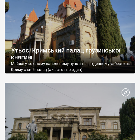
Утьос. Кримський палац грузинської
княгині
Майже у кожному населеному пункті на південному узбережжі
Криму є свій палац (а часто і не один).