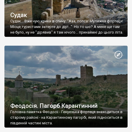
Судак
Судак... Вже чую крики в спину: "Ааа, попса! Муляжна фортеця!
Місце,туристами затерте до дір!..." Но то шо? А мене ще там
не було, ну не "дірявив" я там нічого... принаймні до цього літа.
Феодосія. Пагорб Карантинний
Головна памятка Феодосії - Генуезька фортеця знаходиться в
старому районі - на Карантинному пагорбі, який підноситься в
південній частині міста.