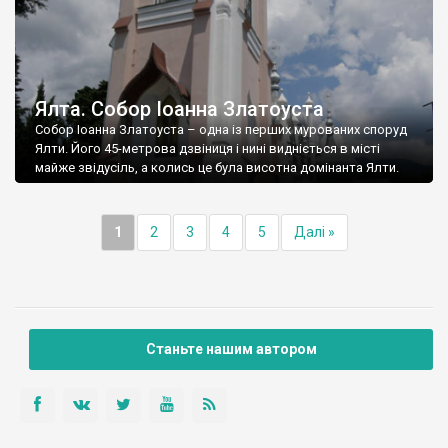
Ялта. Собор Іоанна Златоуста
Собор Іоанна Златоуста – одна із перших мурованих споруд
Ялти. Його 45-метрова дзвіниця і нині видніється в місті
майже звідусіль, а колись це була висотна домінанта Ялти.
1
2
3
4
5
Далі »
Станьте нашим автором