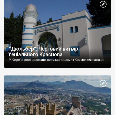
“Дюльбер”. Черговий витвір
геніального Краснова
У Кореїзі розташовано декілька відомих Кримських палаців.