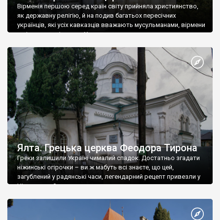
Вірменія першою серед країн світу прийняла християнство,
як державну релігію, й на подив багатьох пересічних
українців, які усіх кавказців вважають мусульманами, вірмени
є відданими вірянами Христа
Ялта. Грецька церква Феодора Тирона
Греки залишили Україні чималий спадок. Достатньо згадати
ніжинські огірочки – ви ж мабуть всі знаєте, що цей,
загублений у радянські часи, легендарний рецепт привезли у
Ніжин греки?