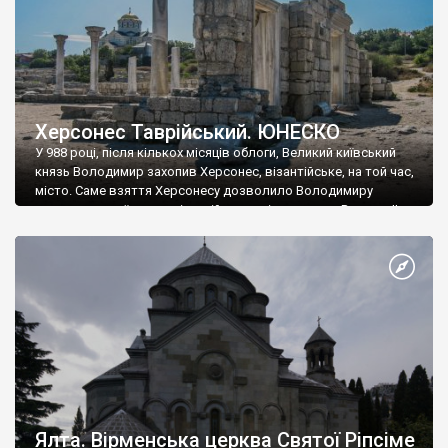
Херсонес Таврійський. ЮНЕСКО
У 988 році, після кількох місяців облоги, Великий київський
князь Володимир захопив Херсонес, візантійське, на той час,
місто. Саме взяття Херсонесу дозволило Володимиру
диктувати свої умови візантійському імператору Василю ІІ, та
одружитися з його дочкою Ганною. Цього ж року, в
Херсонесі Володимир-язичник, став Василем-християнином.
А потім було Хрещення Русі. На честь Херсонесу Таврійського
названо місто […]
Ялта. Вірменська церква Святої Ріпсіме