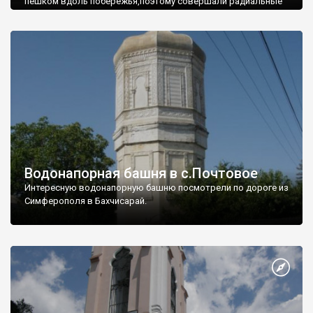
пешком вдоль побережья,поэтому совершали радиальные
вылазки из Оленевки.
Водонапорная башня в с.Почтовое
Интересную водонапорную башню посмотрели по дороге из
Симферополя в Бахчисарай.