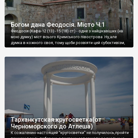
Богом дана Феодосія. Місто Ч.1
Феодосія (Кафа-12 (13) -15 (18) ст) - одне з найцікавіших (на
мою думку) міст всього Кримського півострова .Ну,але
думка в кожного своя, тому щоби розвіяти цей субєктивізм,
запрошую відвідати це
Тарханкутская кругосветка(от
Черноморского до Атлеша)
К сожалению настоящей "кругосветки" не получилось,пройти