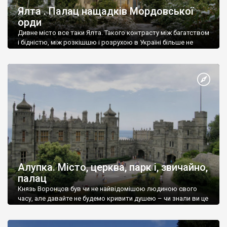
Ялта . Палац нащадків Мордовської
орди
Дивне місто все таки Ялта. Такого контрасту між багатством
і бідністю, між розкішшю і розрухою в Україні більше не
знайдеш.
Алупка. Місто, церква, парк і, звичайно,
палац
Князь Воронцов був чи не найвідомішою людиною свого
часу, але давайте не будемо кривити душею – чи знали ви це
прізвище до відвідин Алупки? Мабуть все таки ні.