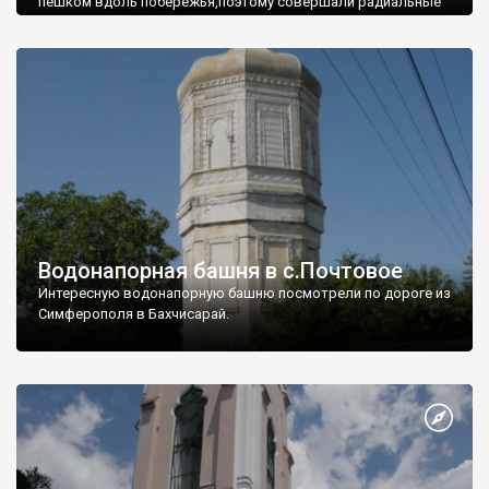
пешком вдоль побережья,поэтому совершали радиальные
вылазки из Оленевки.
Водонапорная башня в с.Почтовое
Интересную водонапорную башню посмотрели по дороге из
Симферополя в Бахчисарай.