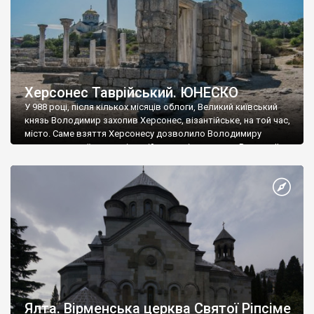
Херсонес Таврійський. ЮНЕСКО
У 988 році, після кількох місяців облоги, Великий київський
князь Володимир захопив Херсонес, візантійське, на той час,
місто. Саме взяття Херсонесу дозволило Володимиру
диктувати свої умови візантійському імператору Василю ІІ, та
одружитися з його дочкою Ганною. Цього ж року, в
Херсонесі Володимир-язичник, став Василем-християнином.
А потім було Хрещення Русі. На честь Херсонесу Таврійського
названо місто […]
Ялта. Вірменська церква Святої Ріпсіме