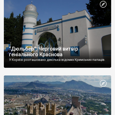
“Дюльбер”. Черговий витвір
геніального Краснова
У Кореїзі розташовано декілька відомих Кримських палаців.