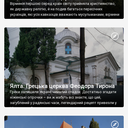
Вірменія першою серед країн світу прийняла християнство,
як державну релігію, й на подив багатьох пересічних
українців, які усіх кавказців вважають мусульманами, вірмени
є відданими вірянами Христа
Ялта. Грецька церква Феодора Тирона
Греки залишили Україні чималий спадок. Достатньо згадати
ніжинські огірочки – ви ж мабуть всі знаєте, що цей,
загублений у радянські часи, легендарний рецепт привезли у
Ніжин греки?