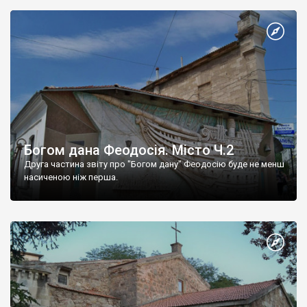
Богом дана Феодосія. Місто Ч.2
Друга частина звіту про "Богом дану" Феодосію буде не менш
насиченою ніж перша.