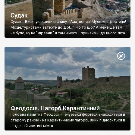
Судак
Судак... Вже чую крики в спину: "Ааа, попса! Муляжна фортеця!
Місце,туристами затерте до дір!..." Но то шо? А мене ще там
не було, ну не "дірявив" я там нічого... принаймні до цього літа.
Феодосія. Пагорб Карантинний
Головна памятка Феодосії - Генуезька фортеця знаходиться в
старому районі - на Карантинному пагорбі, який підноситься в
південній частині міста.