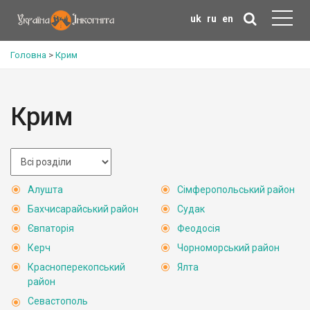
uk
ru
en
Головна
>
Крим
Крим
Алушта
Сімферопольський район
Бахчисарайський район
Судак
Євпаторія
Феодосія
Керч
Чорноморський район
Красноперекопський
Ялта
район
Севастополь