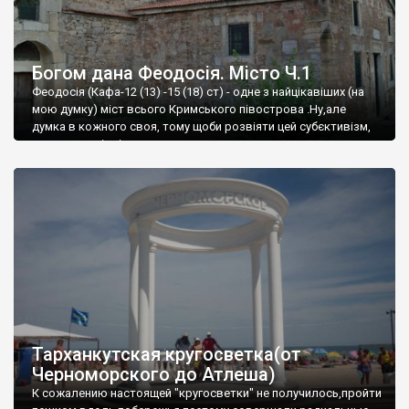
Богом дана Феодосія. Місто Ч.1
Феодосія (Кафа-12 (13) -15 (18) ст) - одне з найцікавіших (на
мою думку) міст всього Кримського півострова .Ну,але
думка в кожного своя, тому щоби розвіяти цей субєктивізм,
запрошую відвідати це
Тарханкутская кругосветка(от
Черноморского до Атлеша)
К сожалению настоящей "кругосветки" не получилось,пройти