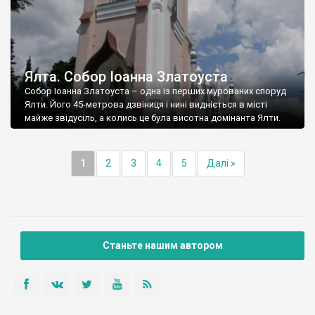
Ялта. Собор Іоанна Златоуста
Собор Іоанна Златоуста – одна із перших мурованих споруд
Ялти. Його 45-метрова дзвіниця і нині видніється в місті
майже звідусіль, а колись це була висотна домінанта Ялти.
1
2
3
4
5
Далі »
Станьте нашим автором