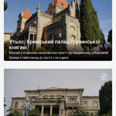
Утьос. Кримський палац грузинської
княгині
Майже у кожному населеному пункті на південному узбережжі
Криму є свій палац (а часто і не один).