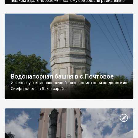
пешком вдоль побережья,поэтому совершали радиальные
вылазки из Оленевки.
Водонапорная башня в с.Почтовое
Интересную водонапорную башню посмотрели по дороге из
Симферополя в Бахчисарай.