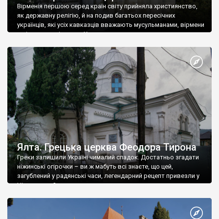
Вірменія першою серед країн світу прийняла християнство,
як державну релігію, й на подив багатьох пересічних
українців, які усіх кавказців вважають мусульманами, вірмени
є відданими вірянами Христа
Ялта. Грецька церква Феодора Тирона
Греки залишили Україні чималий спадок. Достатньо згадати
ніжинські огірочки – ви ж мабуть всі знаєте, що цей,
загублений у радянські часи, легендарний рецепт привезли у
Ніжин греки?