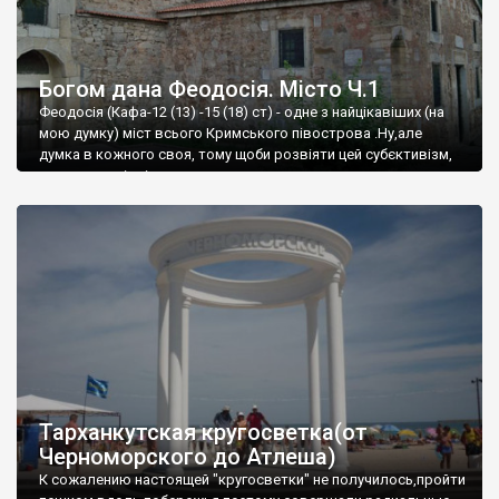
Богом дана Феодосія. Місто Ч.1
Феодосія (Кафа-12 (13) -15 (18) ст) - одне з найцікавіших (на
мою думку) міст всього Кримського півострова .Ну,але
думка в кожного своя, тому щоби розвіяти цей субєктивізм,
запрошую відвідати це
Тарханкутская кругосветка(от
Черноморского до Атлеша)
К сожалению настоящей "кругосветки" не получилось,пройти