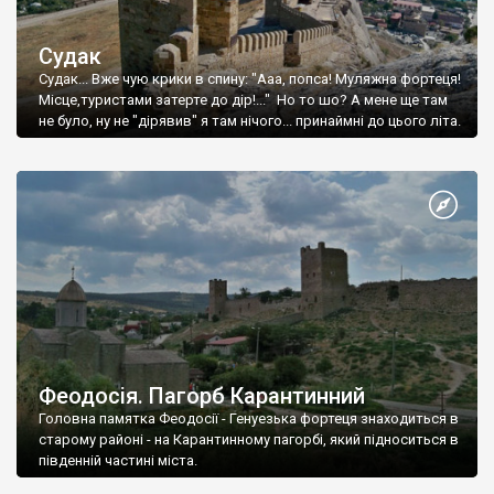
Судак
Судак... Вже чую крики в спину: "Ааа, попса! Муляжна фортеця!
Місце,туристами затерте до дір!..." Но то шо? А мене ще там
не було, ну не "дірявив" я там нічого... принаймні до цього літа.
Феодосія. Пагорб Карантинний
Головна памятка Феодосії - Генуезька фортеця знаходиться в
старому районі - на Карантинному пагорбі, який підноситься в
південній частині міста.