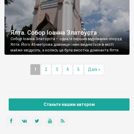
Ялта. Собор Іоанна Златоуста
Собор Іоанна Златоуста – одна із перших мурованих споруд
Ялти. Його 45-метрова дзвіниця і нині видніється в місті
майже звідусіль, а колись це була висотна домінанта Ялти.
1
2
3
4
5
Далі »
Станьте нашим автором