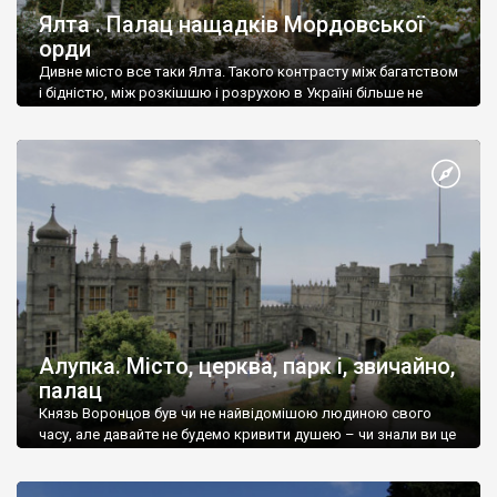
Ялта . Палац нащадків Мордовської
орди
Дивне місто все таки Ялта. Такого контрасту між багатством
і бідністю, між розкішшю і розрухою в Україні більше не
знайдеш.
Алупка. Місто, церква, парк і, звичайно,
палац
Князь Воронцов був чи не найвідомішою людиною свого
часу, але давайте не будемо кривити душею – чи знали ви це
прізвище до відвідин Алупки? Мабуть все таки ні.