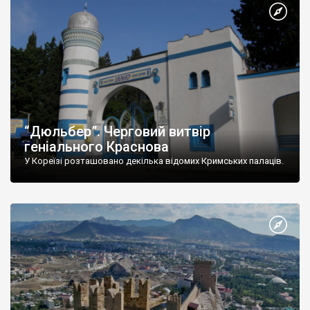
“Дюльбер”. Черговий витвір
геніального Краснова
У Кореїзі розташовано декілька відомих Кримських палаців.