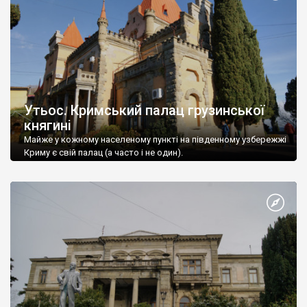
Утьос. Кримський палац грузинської
княгині
Майже у кожному населеному пункті на південному узбережжі
Криму є свій палац (а часто і не один).