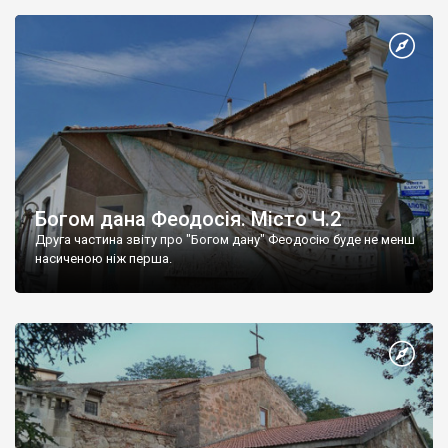
Богом дана Феодосія. Місто Ч.2
Друга частина звіту про "Богом дану" Феодосію буде не менш
насиченою ніж перша.