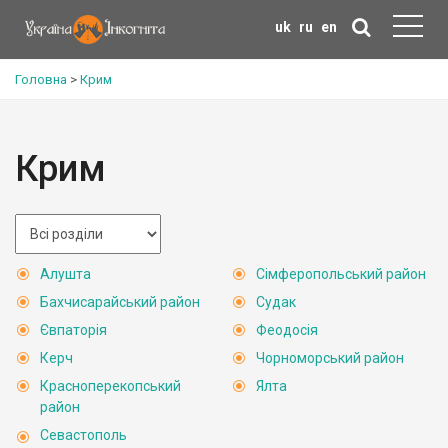
uk
ru
en
Головна
>
Крим
Крим
Алушта
Сімферопольський район
Бахчисарайський район
Судак
Євпаторія
Феодосія
Керч
Чорноморський район
Красноперекопський
Ялта
район
Севастополь