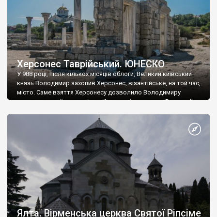
Херсонес Таврійський. ЮНЕСКО
У 988 році, після кількох місяців облоги, Великий київський
князь Володимир захопив Херсонес, візантійське, на той час,
місто. Саме взяття Херсонесу дозволило Володимиру
диктувати свої умови візантійському імператору Василю ІІ, та
одружитися з його дочкою Ганною. Цього ж року, в
Херсонесі Володимир-язичник, став Василем-християнином.
А потім було Хрещення Русі. На честь Херсонесу Таврійського
названо місто […]
Ялта. Вірменська церква Святої Ріпсіме