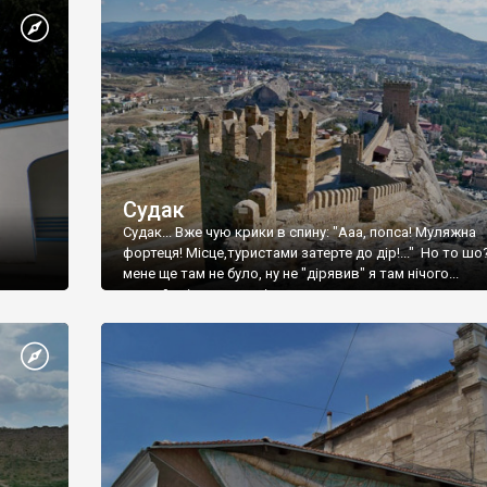
Судак
Судак... Вже чую крики в спину: "Ааа, попса! Муляжна
фортеця! Місце,туристами затерте до дір!..." Но то шо
мене ще там не було, ну не "дірявив" я там нічого...
принаймні до цього літа.