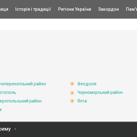
ниця
Історія і традиції
Регіони України
Закордон
Пам'
ноперекопський район
Феодосія
стополь
Чорноморський район
еропольський район
Ялта
к