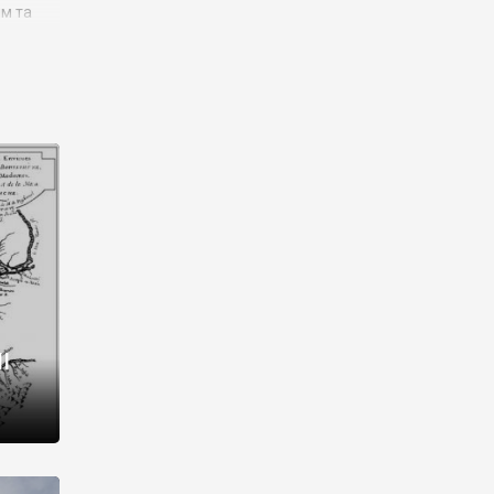
им та
ора і
є
го типу,
ей-
рний
ста:
 райони
від 2
I
і,
рукти,
 котрі