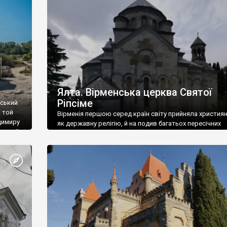
ефактів
називаються «повстяками» (postaki)…” “Вино. Крим
єкту
виробляє відмінне вино і його вдосталь: воно все ду
го».
легке біле і дуже […]
ти та
Ялта. Вірменська церква Святої
Ріпсіме
вський
 той
Вірменія першою серед країн світу прийняла христия
димиру
як державну релігію, й на подив багатьох пересічних
илю ІІ,
українців, які усіх кавказців вважають мусульманами,
 в
вірмени є відданими вірянами Христа