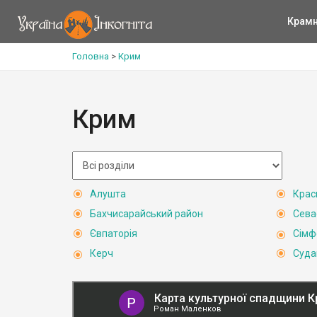
Крам
Головна
>
Крим
Крим
Алушта
Крас
Бахчисарайський район
Сева
Євпаторія
Сімф
Керч
Суда