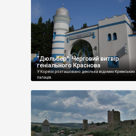
“Дюльбер”. Черговий витвір
геніального Краснова
У Кореїзі розташовано декілька відомих Кримських
палаців.