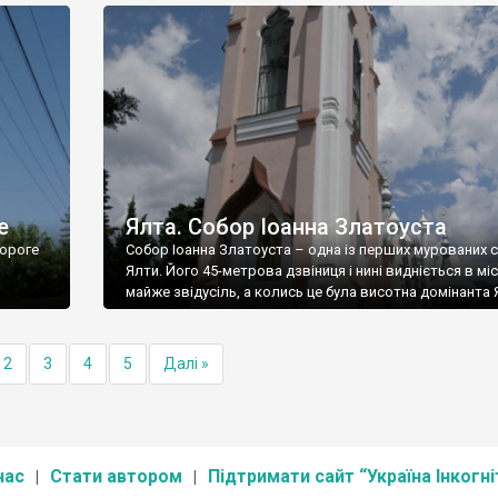
е
Ялта. Собор Іоанна Златоуста
ороге
Собор Іоанна Златоуста – одна із перших мурованих 
Ялти. Його 45-метрова дзвіниця і нині видніється в міс
майже звідусіль, а колись це була висотна домінанта 
2
3
4
5
Далі »
нас
Стати автором
Підтримати сайт “Україна Інкогні