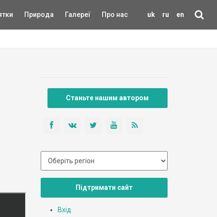
ятки
Природа
Галереї
Про нас
uk
ru
en
Станьте нашим автором
Підтримати сайт
Вхід