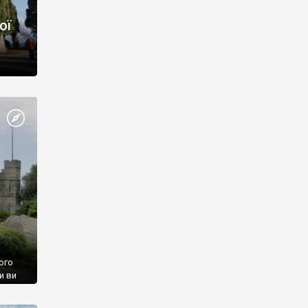
ої
ого
и ви