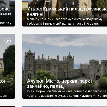
рона
Утьос. Кримський палац грузинськ
княгині
згадати
Майже у кожному населеному пункті на південному
ивезли у
узбережжі Криму є свій палац (а часто і не один).
ої
Алупка. Місто, церква, парк і,
звичайно, палац
Князь Воронцов був чи не найвідомішою людиною св
раїні
часу, але давайте не будемо кривити душею – чи знал
це прізвище до відвідин Алупки? Мабуть все таки ні.