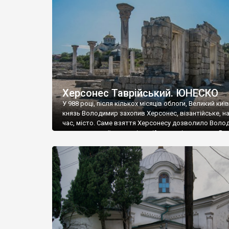
музею «Новгородський музей-заповідник» сотні арт
візантійської доби. Раритети викрадені з фондів об’
культурної спадщини ЮНЕСКО «Херсонеса Таврійсько
Офіційно – на виставку «Золото Візантії», але експер
влада в Україні вважають це лише […]
Херсонес Таврійський. ЮНЕСКО
У 988 році, після кількох місяців облоги, Великий киї
князь Володимир захопив Херсонес, візантійське, на
час, місто. Саме взяття Херсонесу дозволило Воло
диктувати свої умови візантійському імператору Вас
та одружитися з його дочкою Ганною. Цього ж року,
Херсонесі Володимир-язичник, став Василем-
християнином. А потім було Хрещення Русі. На честь
Херсонесу Таврійського названо місто […]