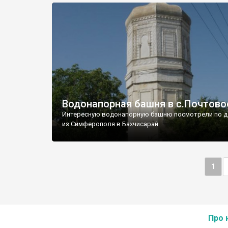
Водонапорная башня в с.Почтово
Интересную водонапорную башню посмотрели по д
из Симферополя в Бахчисарай.
1
Про 