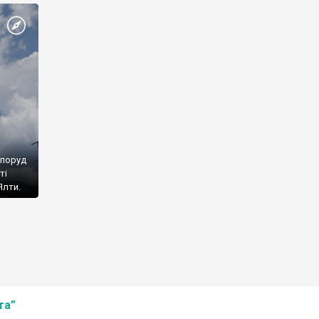
споруд
ті
Ялти.
та”