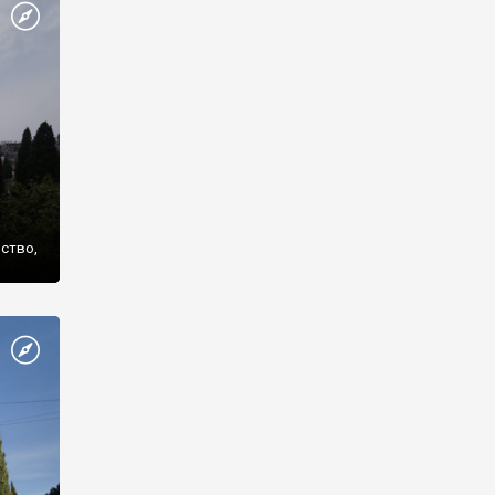
же
нство,