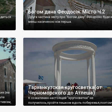
Богом дана Феодосія. Місто Ч.2
одиться
Друга частина звіту про "Богом дану" Феодосію буде 
менш насиченою ніж перша.
Тарханкутская кругосветка(от
Черноморского до Атлеша)
ших (на
але
К сожалению настоящей "кругосветки" не
тивізм,
получилось,пройти пешком вдоль побережья,поэтом
совершали радиальные вылазки из Оленевки.