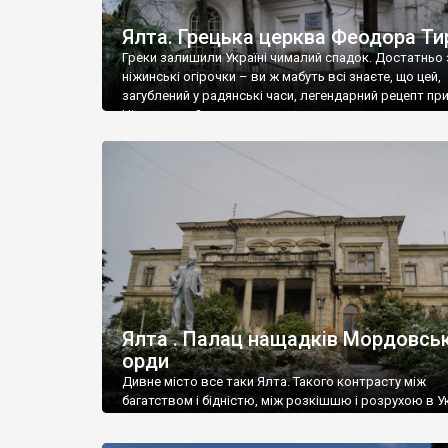
Ялта. Грецька церква Феодора Ти
Греки залишили Україні чималий спадок. Достатньо 
ніжинські огірочки – ви ж мабуть всі знаєте, що цей,
загублений у радянські часи, легендарний рецепт пр
Ніжин греки?
Ялта . Палац нащадків Мордовськ
орди
Дивне місто все таки Ялта. Такого контрасту між
багатством і бідністю, між розкішшю і розрухою в Ук
більше не знайдеш.