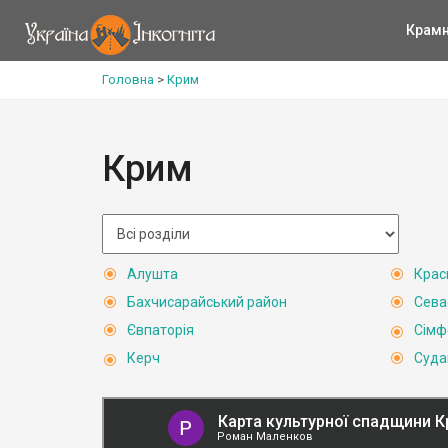
Крам
Головна
>
Крим
Крим
Алушта
Крас
Бахчисарайський район
Сева
Євпаторія
Сімф
Керч
Суда