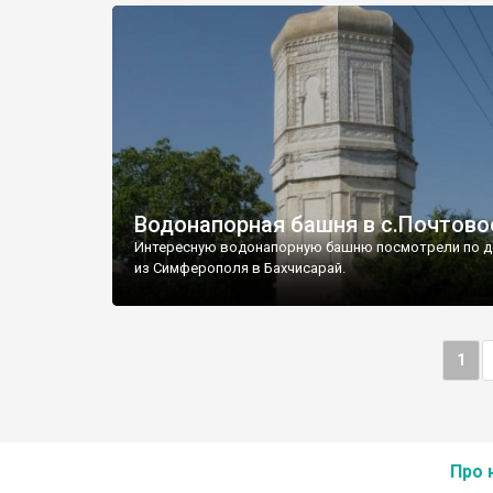
Водонапорная башня в с.Почтово
Интересную водонапорную башню посмотрели по д
из Симферополя в Бахчисарай.
1
Про 