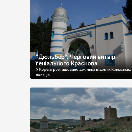
“Дюльбер”. Черговий витвір
геніального Краснова
У Кореїзі розташовано декілька відомих Кримських
палаців.