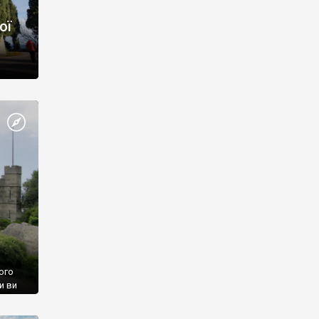
ої
ого
и ви