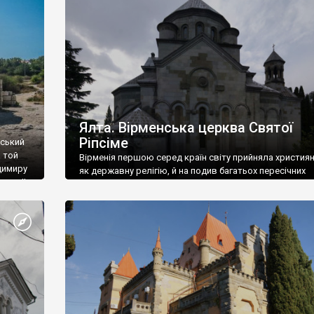
ефактів
називаються «повстяками» (postaki)…” “Вино. Крим
єкту
виробляє відмінне вино і його вдосталь: воно все ду
го».
легке біле і дуже […]
ти та
Ялта. Вірменська церква Святої
Ріпсіме
вський
 той
Вірменія першою серед країн світу прийняла христия
димиру
як державну релігію, й на подив багатьох пересічних
илю ІІ,
українців, які усіх кавказців вважають мусульманами,
 в
вірмени є відданими вірянами Христа