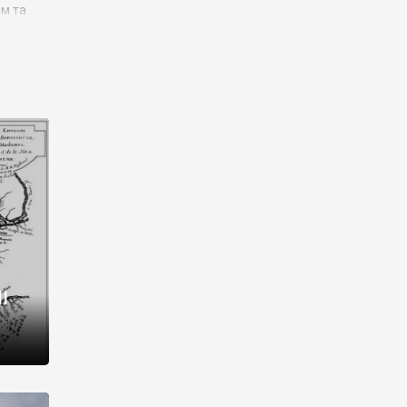
им та
ора і
є
го типу,
ей-
рний
ста:
 райони
від 2
I
і,
рукти,
 котрі