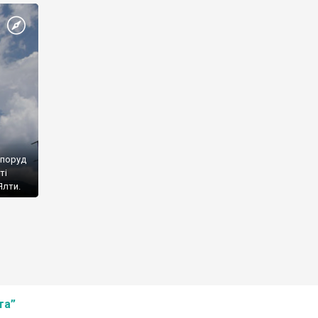
споруд
ті
Ялти.
та”