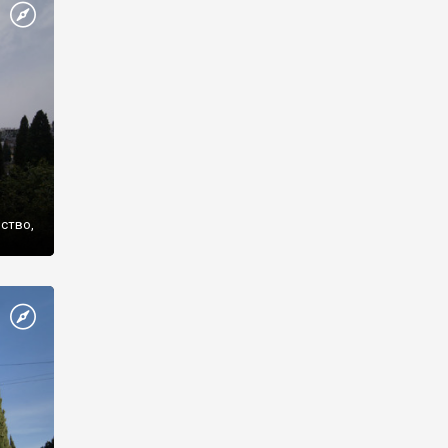
же
нство,