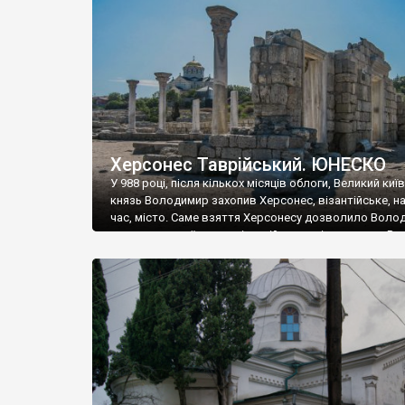
музею «Новгородський музей-заповідник» сотні арт
візантійської доби. Раритети викрадені з фондів об’
культурної спадщини ЮНЕСКО «Херсонеса Таврійсько
Офіційно – на виставку «Золото Візантії», але експер
влада в Україні вважають це лише […]
Херсонес Таврійський. ЮНЕСКО
У 988 році, після кількох місяців облоги, Великий киї
князь Володимир захопив Херсонес, візантійське, на
час, місто. Саме взяття Херсонесу дозволило Воло
диктувати свої умови візантійському імператору Вас
та одружитися з його дочкою Ганною. Цього ж року,
Херсонесі Володимир-язичник, став Василем-
християнином. А потім було Хрещення Русі. На честь
Херсонесу Таврійського названо місто […]