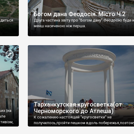
Богом дана Феодосія. Місто Ч.2
одиться
Друга частина звіту про "Богом дану" Феодосію буде 
менш насиченою ніж перша.
Тарханкутская кругосветка(от
Черноморского до Атлеша)
ших (на
але
К сожалению настоящей "кругосветки" не
тивізм,
получилось,пройти пешком вдоль побережья,поэтом
совершали радиальные вылазки из Оленевки.