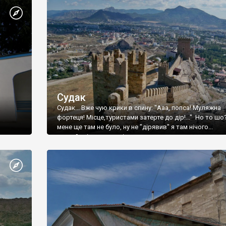
Судак
Судак... Вже чую крики в спину: "Ааа, попса! Муляжна
фортеця! Місце,туристами затерте до дір!..." Но то шо
мене ще там не було, ну не "дірявив" я там нічого...
принаймні до цього літа.