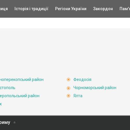
ниця
Історія і традиції
Регіони України
Закордон
Пам'
ноперекопський район
Феодосія
стополь
Чорноморський район
еропольський район
Ялта
к