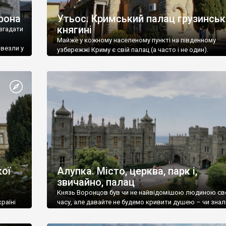
рона
Утьос. Кримський палац грузинськ
княгині
згадати
Майже у кожному населеному пункті на південному
ивезли у
узбережжі Криму є свій палац (а часто і не один).
ої
Алупка. Місто, церква, парк і,
звичайно, палац
Князь Воронцов був чи не найвідомішою людиною св
раїні
часу, але давайте не будемо кривити душею – чи знал
це прізвище до відвідин Алупки? Мабуть все таки ні.