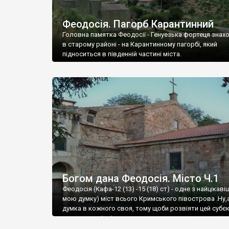
Феодосія. Пагорб Карантинний
Головна памятка Феодосії - Генуезька фортеця знах
в старому районі - на Карантинному пагорбі, який
підноситься в південній частині міста.
Богом дана Феодосія. Місто Ч.1
Феодосія (Кафа-12 (13) -15 (18) ст) - одне з найцікаві
мою думку) міст всього Кримського півострова .Ну,
думка в кожного своя, тому щоби розвіяти цей субєк
запрошую відвідати це