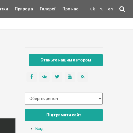
ятки
Природа
Галереї
Про нас
uk
ru
en
Станьте нашим автором
Підтримати сайт
Вхід