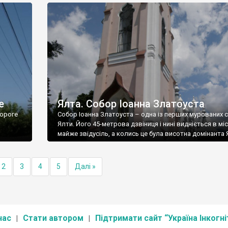
е
Ялта. Собор Іоанна Златоуста
ороге
Собор Іоанна Златоуста – одна із перших мурованих 
Ялти. Його 45-метрова дзвіниця і нині видніється в міс
майже звідусіль, а колись це була висотна домінанта 
2
3
4
5
Далі »
нас
Стати автором
Підтримати сайт “Україна Інкогні