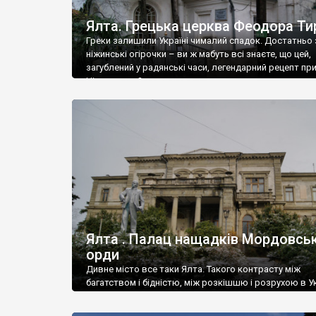
Ялта. Грецька церква Феодора Ти
Греки залишили Україні чималий спадок. Достатньо 
ніжинські огірочки – ви ж мабуть всі знаєте, що цей,
загублений у радянські часи, легендарний рецепт пр
Ніжин греки?
Ялта . Палац нащадків Мордовськ
орди
Дивне місто все таки Ялта. Такого контрасту між
багатством і бідністю, між розкішшю і розрухою в Ук
більше не знайдеш.