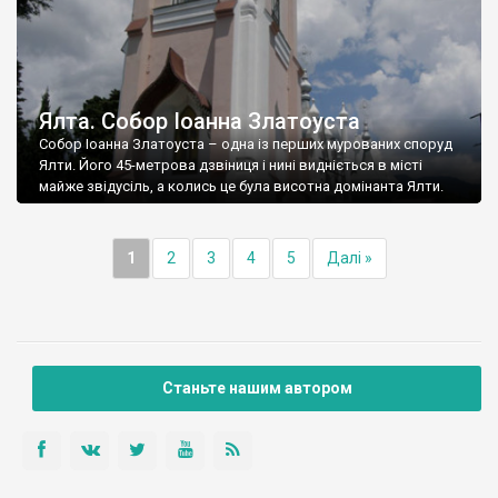
Ялта. Собор Іоанна Златоуста
Собор Іоанна Златоуста – одна із перших мурованих споруд
Ялти. Його 45-метрова дзвіниця і нині видніється в місті
майже звідусіль, а колись це була висотна домінанта Ялти.
1
2
3
4
5
Далі »
Станьте нашим автором