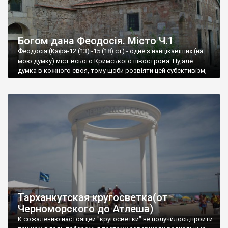
Богом дана Феодосія. Місто Ч.1
Феодосія (Кафа-12 (13) -15 (18) ст) - одне з найцікавіших (на
мою думку) міст всього Кримського півострова .Ну,але
думка в кожного своя, тому щоби розвіяти цей субєктивізм,
запрошую відвідати це
Тарханкутская кругосветка(от
Черноморского до Атлеша)
К сожалению настоящей "кругосветки" не получилось,пройти