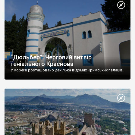
“Дюльбер”. Черговий витвір
геніального Краснова
У Кореїзі розташовано декілька відомих Кримських палаців.