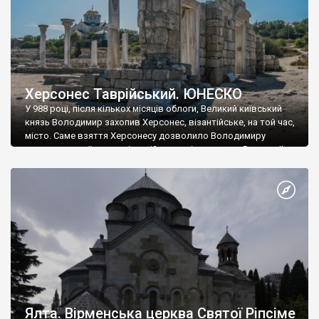
Херсонес Таврійський. ЮНЕСКО
У 988 році, після кількох місяців облоги, Великий київський
князь Володимир захопив Херсонес, візантійське, на той час,
місто. Саме взяття Херсонесу дозволило Володимиру
диктувати свої умови візантійському імператору Василю ІІ, та
одружитися з його дочкою Ганною. Цього ж року, в
Херсонесі Володимир-язичник, став Василем-християнином.
А потім було Хрещення Русі. На честь Херсонесу Таврійського
названо місто […]
Ялта. Вірменська церква Святої Ріпсіме