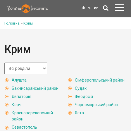
uk
ru
en
Головна
>
Крим
Крим
Алушта
Сімферопольський район
Бахчисарайський район
Судак
Євпаторія
Феодосія
Керч
Чорноморський район
Красноперекопський
Ялта
район
Севастополь