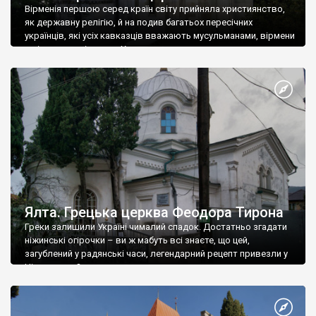
Вірменія першою серед країн світу прийняла християнство,
як державну релігію, й на подив багатьох пересічних
українців, які усіх кавказців вважають мусульманами, вірмени
є відданими вірянами Христа
Ялта. Грецька церква Феодора Тирона
Греки залишили Україні чималий спадок. Достатньо згадати
ніжинські огірочки – ви ж мабуть всі знаєте, що цей,
загублений у радянські часи, легендарний рецепт привезли у
Ніжин греки?