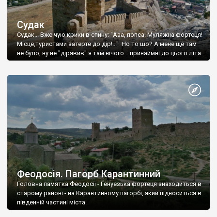
Судак
Судак... Вже чую крики в спину: "Ааа, попса! Муляжна фортеця!
Місце,туристами затерте до дір!..." Но то шо? А мене ще там
не було, ну не "дірявив" я там нічого... принаймні до цього літа.
Феодосія. Пагорб Карантинний
Головна памятка Феодосії - Генуезька фортеця знаходиться в
старому районі - на Карантинному пагорбі, який підноситься в
південній частині міста.