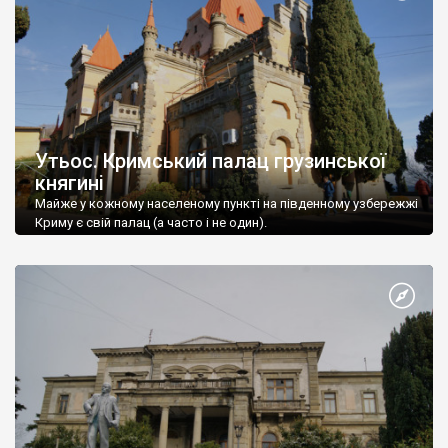
Утьос. Кримський палац грузинської
княгині
Майже у кожному населеному пункті на південному узбережжі
Криму є свій палац (а часто і не один).