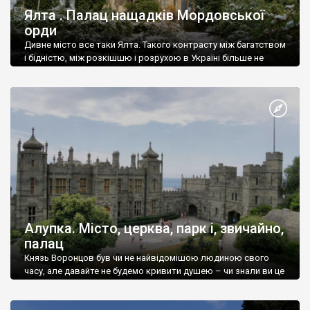
Ялта . Палац нащадків Мордовської
орди
Дивне місто все таки Ялта. Такого контрасту між багатством
і бідністю, між розкішшю і розрухою в Україні більше не
знайдеш.
Алупка. Місто, церква, парк і, звичайно,
палац
Князь Воронцов був чи не найвідомішою людиною свого
часу, але давайте не будемо кривити душею – чи знали ви це
прізвище до відвідин Алупки? Мабуть все таки ні.