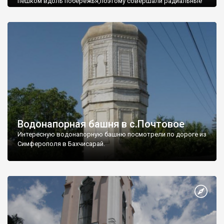
пешком вдоль побережья,поэтому совершали радиальные
вылазки из Оленевки.
Водонапорная башня в с.Почтовое
Интересную водонапорную башню посмотрели по дороге из
Симферополя в Бахчисарай.