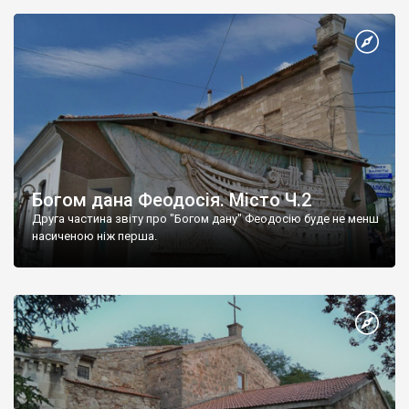
Богом дана Феодосія. Місто Ч.2
Друга частина звіту про "Богом дану" Феодосію буде не менш
насиченою ніж перша.