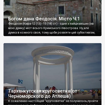
Богом дана Феодосія. Місто Ч.1
Феодосія (Кафа-12 (13) -15 (18) ст) - одне з найцікавіших (на
мою думку) міст всього Кримського півострова .Ну,але
думка в кожного своя, тому щоби розвіяти цей субєктивізм,
запрошую відвідати це
Тарханкутская кругосветка(от
Черноморского до Атлеша)
К сожалению настоящей "кругосветки" не получилось,пройти