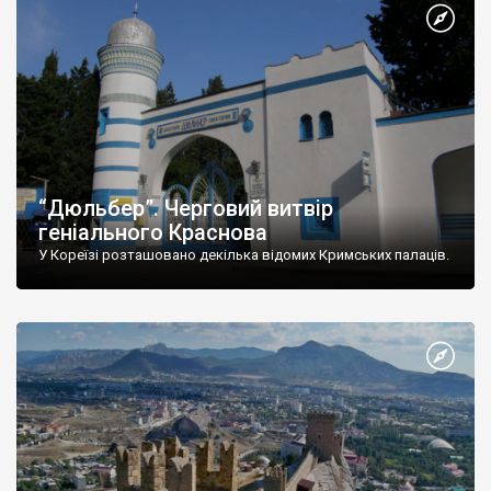
“Дюльбер”. Черговий витвір
геніального Краснова
У Кореїзі розташовано декілька відомих Кримських палаців.