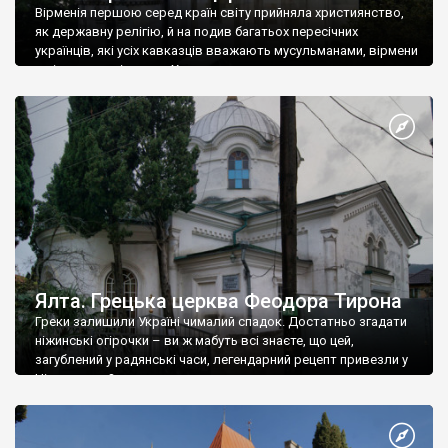
Вірменія першою серед країн світу прийняла християнство,
як державну релігію, й на подив багатьох пересічних
українців, які усіх кавказців вважають мусульманами, вірмени
є відданими вірянами Христа
Ялта. Грецька церква Феодора Тирона
Греки залишили Україні чималий спадок. Достатньо згадати
ніжинські огірочки – ви ж мабуть всі знаєте, що цей,
загублений у радянські часи, легендарний рецепт привезли у
Ніжин греки?