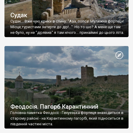
Судак
Судак... Вже чую крики в спину: "Ааа, попса! Муляжна фортеця!
Місце,туристами затерте до дір!..." Но то шо? А мене ще там
не було, ну не "дірявив" я там нічого... принаймні до цього літа.
Феодосія. Пагорб Карантинний
Головна памятка Феодосії - Генуезька фортеця знаходиться в
старому районі - на Карантинному пагорбі, який підноситься в
південній частині міста.