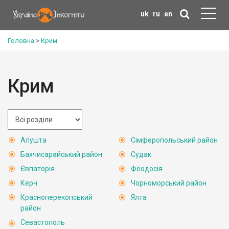
uk
ru
en
Головна
>
Крим
Крим
Алушта
Сімферопольський район
Бахчисарайський район
Судак
Євпаторія
Феодосія
Керч
Чорноморський район
Красноперекопський
Ялта
район
Севастополь