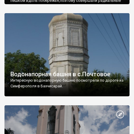
пешком вдоль побережья,поэтому совершали радиальные
вылазки из Оленевки.
Водонапорная башня в с.Почтовое
Интересную водонапорную башню посмотрели по дороге из
Симферополя в Бахчисарай.