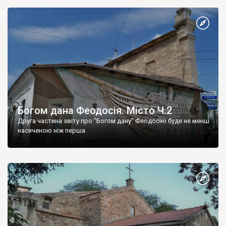
Богом дана Феодосія. Місто Ч.2
Друга частина звіту про "Богом дану" Феодосію буде не менш
насиченою ніж перша.