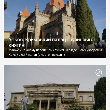
Утьос. Кримський палац грузинської
княгині
Майже у кожному населеному пункті на південному узбережжі
Криму є свій палац (а часто і не один).