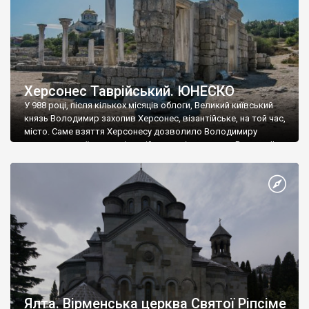
Херсонес Таврійський. ЮНЕСКО
У 988 році, після кількох місяців облоги, Великий київський
князь Володимир захопив Херсонес, візантійське, на той час,
місто. Саме взяття Херсонесу дозволило Володимиру
диктувати свої умови візантійському імператору Василю ІІ, та
одружитися з його дочкою Ганною. Цього ж року, в
Херсонесі Володимир-язичник, став Василем-християнином.
А потім було Хрещення Русі. На честь Херсонесу Таврійського
названо місто […]
Ялта. Вірменська церква Святої Ріпсіме