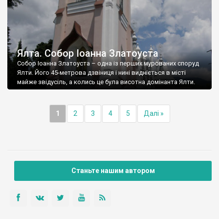
Ялта. Собор Іоанна Златоуста
Собор Іоанна Златоуста – одна із перших мурованих споруд
Ялти. Його 45-метрова дзвіниця і нині видніється в місті
майже звідусіль, а колись це була висотна домінанта Ялти.
1
2
3
4
5
Далі »
Станьте нашим автором