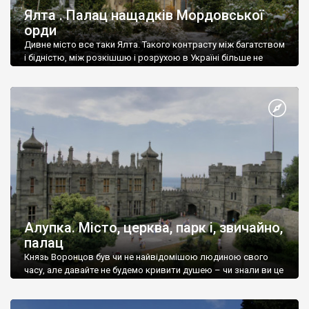
Ялта . Палац нащадків Мордовської
орди
Дивне місто все таки Ялта. Такого контрасту між багатством
і бідністю, між розкішшю і розрухою в Україні більше не
знайдеш.
Алупка. Місто, церква, парк і, звичайно,
палац
Князь Воронцов був чи не найвідомішою людиною свого
часу, але давайте не будемо кривити душею – чи знали ви це
прізвище до відвідин Алупки? Мабуть все таки ні.