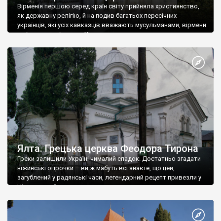
Вірменія першою серед країн світу прийняла християнство,
як державну релігію, й на подив багатьох пересічних
українців, які усіх кавказців вважають мусульманами, вірмени
є відданими вірянами Христа
Ялта. Грецька церква Феодора Тирона
Греки залишили Україні чималий спадок. Достатньо згадати
ніжинські огірочки – ви ж мабуть всі знаєте, що цей,
загублений у радянські часи, легендарний рецепт привезли у
Ніжин греки?