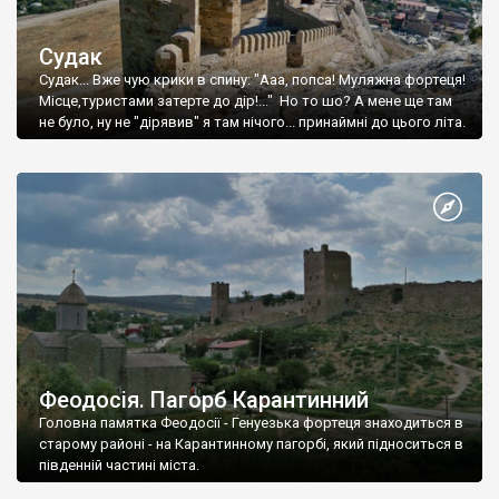
Судак
Судак... Вже чую крики в спину: "Ааа, попса! Муляжна фортеця!
Місце,туристами затерте до дір!..." Но то шо? А мене ще там
не було, ну не "дірявив" я там нічого... принаймні до цього літа.
Феодосія. Пагорб Карантинний
Головна памятка Феодосії - Генуезька фортеця знаходиться в
старому районі - на Карантинному пагорбі, який підноситься в
південній частині міста.