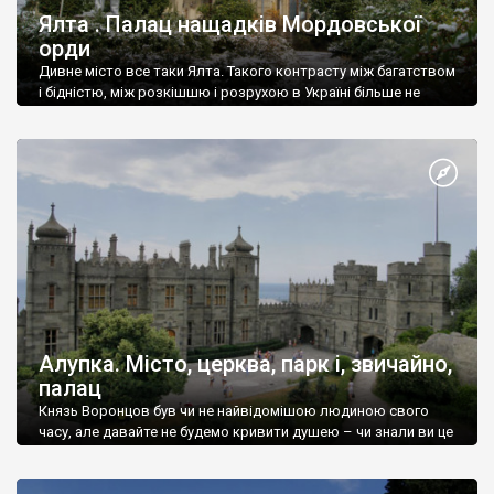
Ялта . Палац нащадків Мордовської
орди
Дивне місто все таки Ялта. Такого контрасту між багатством
і бідністю, між розкішшю і розрухою в Україні більше не
знайдеш.
Алупка. Місто, церква, парк і, звичайно,
палац
Князь Воронцов був чи не найвідомішою людиною свого
часу, але давайте не будемо кривити душею – чи знали ви це
прізвище до відвідин Алупки? Мабуть все таки ні.