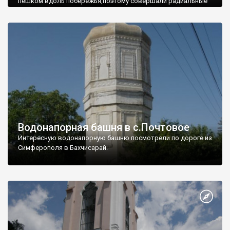
пешком вдоль побережья,поэтому совершали радиальные
вылазки из Оленевки.
Водонапорная башня в с.Почтовое
Интересную водонапорную башню посмотрели по дороге из
Симферополя в Бахчисарай.