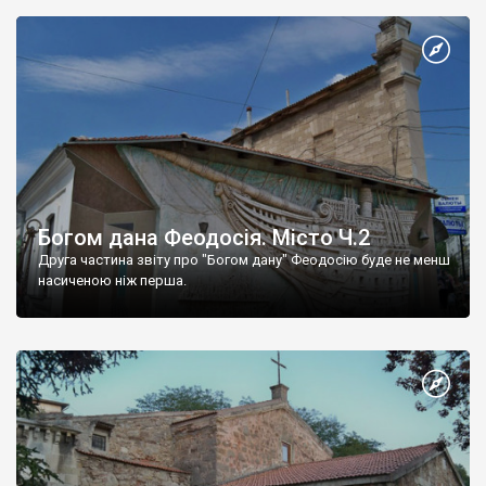
Богом дана Феодосія. Місто Ч.2
Друга частина звіту про "Богом дану" Феодосію буде не менш
насиченою ніж перша.