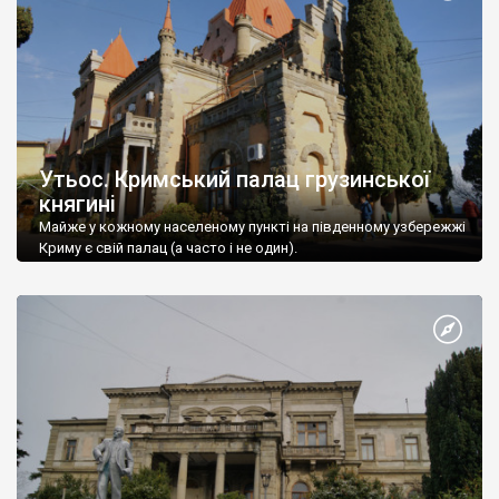
Утьос. Кримський палац грузинської
княгині
Майже у кожному населеному пункті на південному узбережжі
Криму є свій палац (а часто і не один).