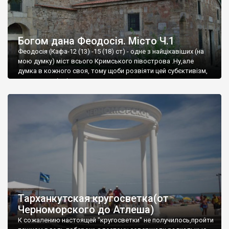
Богом дана Феодосія. Місто Ч.1
Феодосія (Кафа-12 (13) -15 (18) ст) - одне з найцікавіших (на
мою думку) міст всього Кримського півострова .Ну,але
думка в кожного своя, тому щоби розвіяти цей субєктивізм,
запрошую відвідати це
Тарханкутская кругосветка(от
Черноморского до Атлеша)
К сожалению настоящей "кругосветки" не получилось,пройти