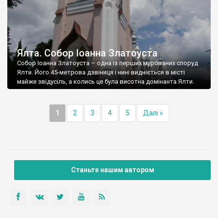
Ялта. Собор Іоанна Златоуста
Собор Іоанна Златоуста – одна із перших мурованих споруд
Ялти. Його 45-метрова дзвіниця і нині видніється в місті
майже звідусіль, а колись це була висотна домінанта Ялти.
1
2
3
4
5
Далі »
Станьте нашим автором