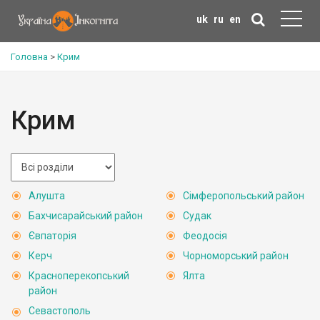
uk
ru
en
Головна
>
Крим
Крим
Алушта
Сімферопольський район
Бахчисарайський район
Судак
Євпаторія
Феодосія
Керч
Чорноморський район
Красноперекопський
Ялта
район
Севастополь