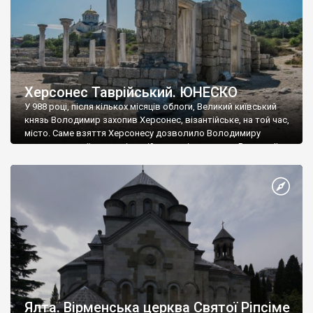
Херсонес Таврійський. ЮНЕСКО
У 988 році, після кількох місяців облоги, Великий київський
князь Володимир захопив Херсонес, візантійське, на той час,
місто. Саме взяття Херсонесу дозволило Володимиру
диктувати свої умови візантійському імператору Василю ІІ, та
одружитися з його дочкою Ганною. Цього ж року, в
Херсонесі Володимир-язичник, став Василем-християнином.
А потім було Хрещення Русі. На честь Херсонесу Таврійського
названо місто […]
Ялта. Вірменська церква Святої Ріпсіме