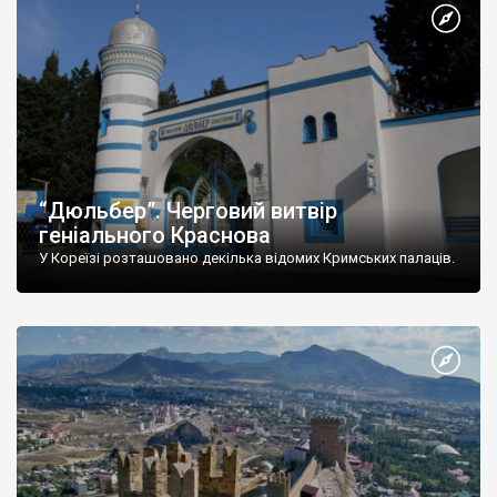
“Дюльбер”. Черговий витвір
геніального Краснова
У Кореїзі розташовано декілька відомих Кримських палаців.