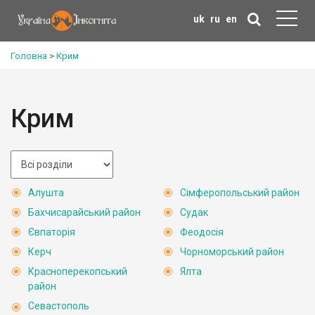
uk
ru
en
Головна
>
Крим
Крим
Алушта
Сімферопольський район
Бахчисарайський район
Судак
Євпаторія
Феодосія
Керч
Чорноморський район
Красноперекопський
Ялта
район
Севастополь