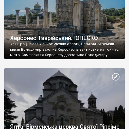
Херсонес Таврійський. ЮНЕСКО
У 988 році, після кількох місяців облоги, Великий київський
князь Володимир захопив Херсонес, візантійське, на той час,
місто. Саме взяття Херсонесу дозволило Володимиру
диктувати свої умови візантійському імператору Василю ІІ, та
одружитися з його дочкою Ганною. Цього ж року, в
Херсонесі Володимир-язичник, став Василем-християнином.
А потім було Хрещення Русі. На честь Херсонесу Таврійського
названо місто […]
Ялта. Вірменська церква Святої Ріпсіме