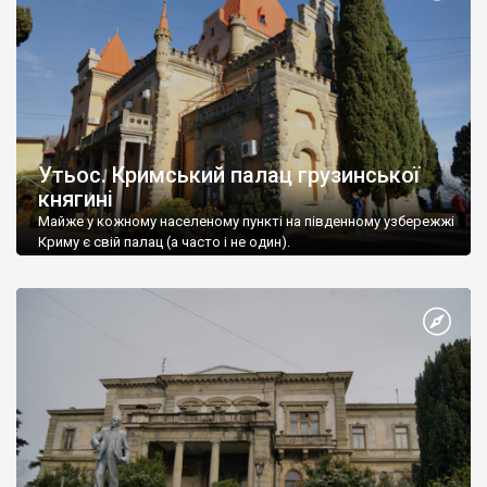
Утьос. Кримський палац грузинської
княгині
Майже у кожному населеному пункті на південному узбережжі
Криму є свій палац (а часто і не один).