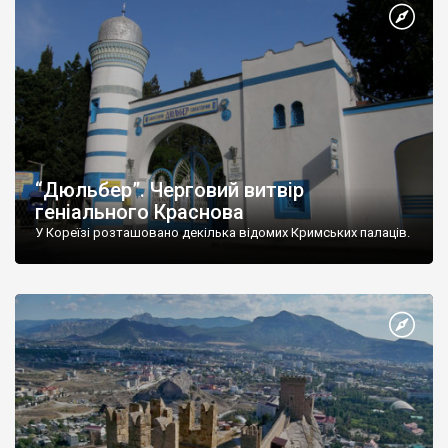
“Дюльбер”. Черговий витвір
геніального Краснова
У Кореїзі розташовано декілька відомих Кримських палаців.