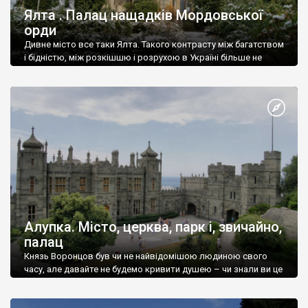
Ялта . Палац нащадків Мордовської
орди
Дивне місто все таки Ялта. Такого контрасту між багатством
і бідністю, між розкішшю і розрухою в Україні більше не
знайдеш.
Алупка. Місто, церква, парк і, звичайно,
палац
Князь Воронцов був чи не найвідомішою людиною свого
часу, але давайте не будемо кривити душею – чи знали ви це
прізвище до відвідин Алупки? Мабуть все таки ні.