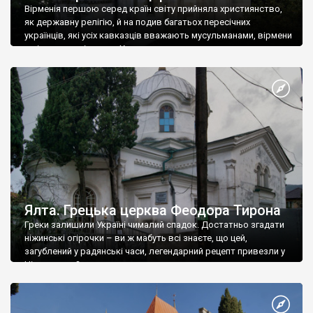
Вірменія першою серед країн світу прийняла християнство,
як державну релігію, й на подив багатьох пересічних
українців, які усіх кавказців вважають мусульманами, вірмени
є відданими вірянами Христа
Ялта. Грецька церква Феодора Тирона
Греки залишили Україні чималий спадок. Достатньо згадати
ніжинські огірочки – ви ж мабуть всі знаєте, що цей,
загублений у радянські часи, легендарний рецепт привезли у
Ніжин греки?