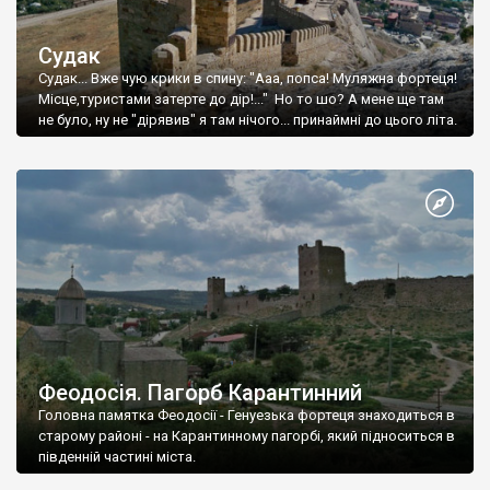
Судак
Судак... Вже чую крики в спину: "Ааа, попса! Муляжна фортеця!
Місце,туристами затерте до дір!..." Но то шо? А мене ще там
не було, ну не "дірявив" я там нічого... принаймні до цього літа.
Феодосія. Пагорб Карантинний
Головна памятка Феодосії - Генуезька фортеця знаходиться в
старому районі - на Карантинному пагорбі, який підноситься в
південній частині міста.