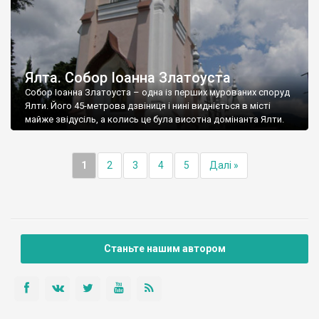
Ялта. Собор Іоанна Златоуста
Собор Іоанна Златоуста – одна із перших мурованих споруд
Ялти. Його 45-метрова дзвіниця і нині видніється в місті
майже звідусіль, а колись це була висотна домінанта Ялти.
1
2
3
4
5
Далі »
Станьте нашим автором