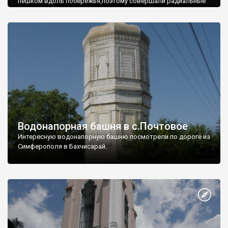
пешком вдоль побережья,поэтому совершали радиальные
вылазки из Оленевки.
Водонапорная башня в с.Почтовое
Интересную водонапорную башню посмотрели по дороге из
Симферополя в Бахчисарай.