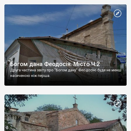
Богом дана Феодосія. Місто Ч.2
Друга частина звіту про "Богом дану" Феодосію буде не менш
насиченою ніж перша.