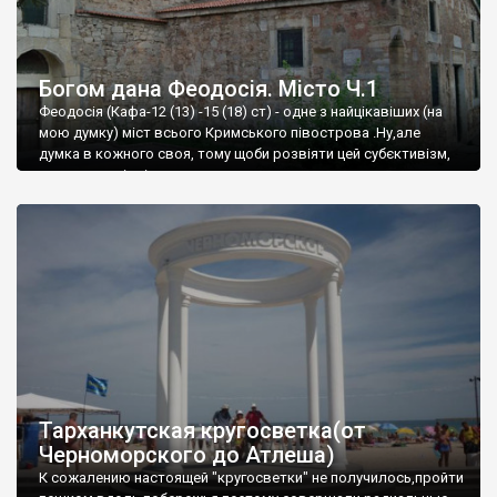
Богом дана Феодосія. Місто Ч.1
Феодосія (Кафа-12 (13) -15 (18) ст) - одне з найцікавіших (на
мою думку) міст всього Кримського півострова .Ну,але
думка в кожного своя, тому щоби розвіяти цей субєктивізм,
запрошую відвідати це
Тарханкутская кругосветка(от
Черноморского до Атлеша)
К сожалению настоящей "кругосветки" не получилось,пройти