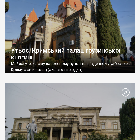
Утьос. Кримський палац грузинської
княгині
Майже у кожному населеному пункті на південному узбережжі
Криму є свій палац (а часто і не один).