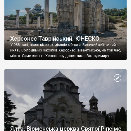
Херсонес Таврійський. ЮНЕСКО
У 988 році, після кількох місяців облоги, Великий київський
князь Володимир захопив Херсонес, візантійське, на той час,
місто. Саме взяття Херсонесу дозволило Володимиру
диктувати свої умови візантійському імператору Василю ІІ, та
одружитися з його дочкою Ганною. Цього ж року, в
Херсонесі Володимир-язичник, став Василем-християнином.
А потім було Хрещення Русі. На честь Херсонесу Таврійського
названо місто […]
Ялта. Вірменська церква Святої Ріпсіме