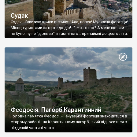
Судак
Судак... Вже чую крики в спину: "Ааа, попса! Муляжна фортеця!
Місце,туристами затерте до дір!..." Но то шо? А мене ще там
не було, ну не "дірявив" я там нічого... принаймні до цього літа.
Феодосія. Пагорб Карантинний
Головна памятка Феодосії - Генуезька фортеця знаходиться в
старому районі - на Карантинному пагорбі, який підноситься в
південній частині міста.