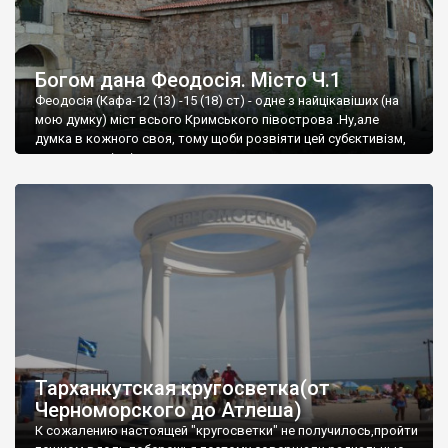
Богом дана Феодосія. Місто Ч.1
Феодосія (Кафа-12 (13) -15 (18) ст) - одне з найцікавіших (на
мою думку) міст всього Кримського півострова .Ну,але
думка в кожного своя, тому щоби розвіяти цей субєктивізм,
запрошую відвідати це
Тарханкутская кругосветка(от
Черноморского до Атлеша)
К сожалению настоящей "кругосветки" не получилось,пройти