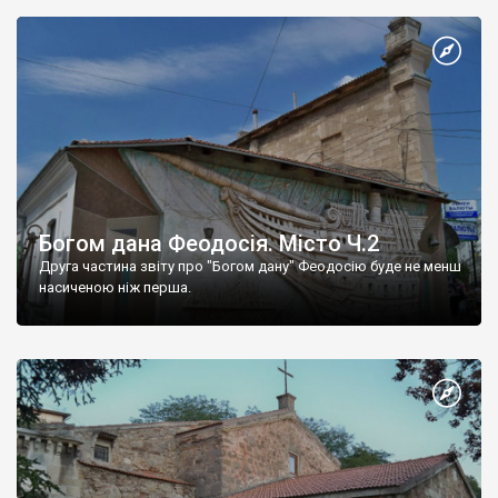
Богом дана Феодосія. Місто Ч.2
Друга частина звіту про "Богом дану" Феодосію буде не менш
насиченою ніж перша.