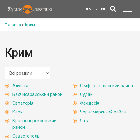
uk
ru
en
Головна
>
Крим
Крим
Алушта
Сімферопольський район
Бахчисарайський район
Судак
Євпаторія
Феодосія
Керч
Чорноморський район
Красноперекопський
Ялта
район
Севастополь