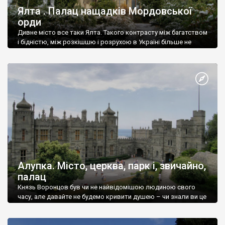
Ялта . Палац нащадків Мордовської
орди
Дивне місто все таки Ялта. Такого контрасту між багатством
і бідністю, між розкішшю і розрухою в Україні більше не
знайдеш.
Алупка. Місто, церква, парк і, звичайно,
палац
Князь Воронцов був чи не найвідомішою людиною свого
часу, але давайте не будемо кривити душею – чи знали ви це
прізвище до відвідин Алупки? Мабуть все таки ні.