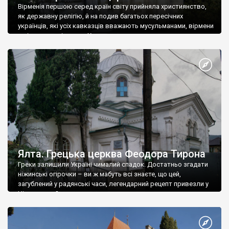
Вірменія першою серед країн світу прийняла християнство,
як державну релігію, й на подив багатьох пересічних
українців, які усіх кавказців вважають мусульманами, вірмени
є відданими вірянами Христа
Ялта. Грецька церква Феодора Тирона
Греки залишили Україні чималий спадок. Достатньо згадати
ніжинські огірочки – ви ж мабуть всі знаєте, що цей,
загублений у радянські часи, легендарний рецепт привезли у
Ніжин греки?