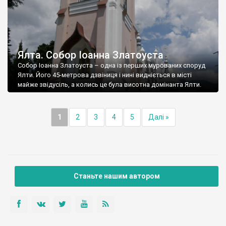
Ялта. Собор Іоанна Златоуста
Собор Іоанна Златоуста – одна із перших мурованих споруд
Ялти. Його 45-метрова дзвіниця і нині видніється в місті
майже звідусіль, а колись це була висотна домінанта Ялти.
1
2
3
4
5
Далі »
Станьте нашим автором