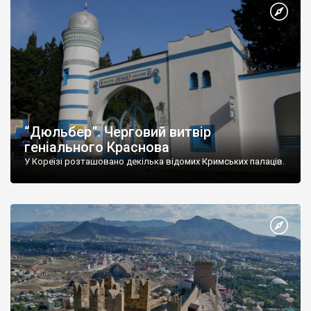
“Дюльбер”. Черговий витвір
геніального Краснова
У Кореїзі розташовано декілька відомих Кримських палаців.