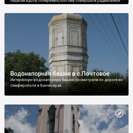
пешком вдоль побережья,поэтому совершали радиальные
вылазки из Оленевки.
Водонапорная башня в с.Почтовое
Интересную водонапорную башню посмотрели по дороге из
Симферополя в Бахчисарай.