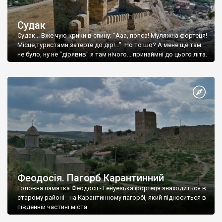
Судак
Судак... Вже чую крики в спину: "Ааа, попса! Муляжна фортеця!
Місце,туристами затерте до дір!..." Но то шо? А мене ще там
не було, ну не "дірявив" я там нічого... принаймні до цього літа.
Феодосія. Пагорб Карантинний
Головна памятка Феодосії - Генуезька фортеця знаходиться в
старому районі - на Карантинному пагорбі, який підноситься в
південній частині міста.