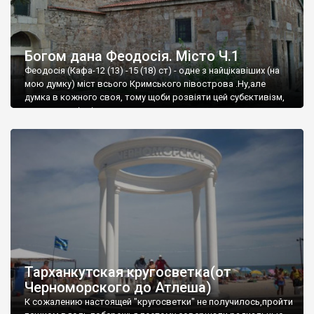
Богом дана Феодосія. Місто Ч.1
Феодосія (Кафа-12 (13) -15 (18) ст) - одне з найцікавіших (на
мою думку) міст всього Кримського півострова .Ну,але
думка в кожного своя, тому щоби розвіяти цей субєктивізм,
запрошую відвідати це
Тарханкутская кругосветка(от
Черноморского до Атлеша)
К сожалению настоящей "кругосветки" не получилось,пройти