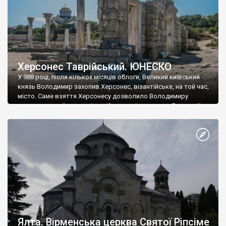
Херсонес Таврійський. ЮНЕСКО
У 988 році, після кількох місяців облоги, Великий київський
князь Володимир захопив Херсонес, візантійське, на той час,
місто. Саме взяття Херсонесу дозволило Володимиру
диктувати свої умови візантійському імператору Василю ІІ, та
одружитися з його дочкою Ганною. Цього ж року, в
Херсонесі Володимир-язичник, став Василем-християнином.
А потім було Хрещення Русі. На честь Херсонесу Таврійського
названо місто […]
Ялта. Вірменська церква Святої Ріпсіме