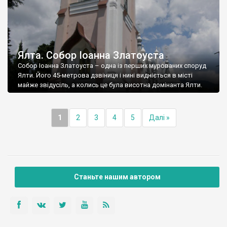
Ялта. Собор Іоанна Златоуста
Собор Іоанна Златоуста – одна із перших мурованих споруд
Ялти. Його 45-метрова дзвіниця і нині видніється в місті
майже звідусіль, а колись це була висотна домінанта Ялти.
1
2
3
4
5
Далі »
Станьте нашим автором