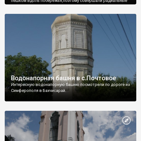
пешком вдоль побережья,поэтому совершали радиальные
вылазки из Оленевки.
Водонапорная башня в с.Почтовое
Интересную водонапорную башню посмотрели по дороге из
Симферополя в Бахчисарай.