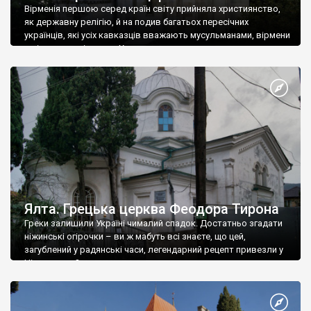
Вірменія першою серед країн світу прийняла християнство,
як державну релігію, й на подив багатьох пересічних
українців, які усіх кавказців вважають мусульманами, вірмени
є відданими вірянами Христа
Ялта. Грецька церква Феодора Тирона
Греки залишили Україні чималий спадок. Достатньо згадати
ніжинські огірочки – ви ж мабуть всі знаєте, що цей,
загублений у радянські часи, легендарний рецепт привезли у
Ніжин греки?