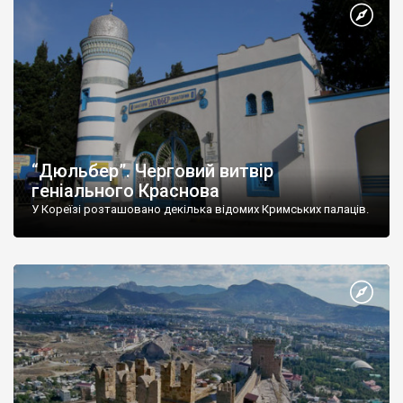
“Дюльбер”. Черговий витвір
геніального Краснова
У Кореїзі розташовано декілька відомих Кримських палаців.