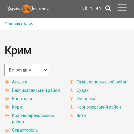
uk
ru
en
Головна
>
Крим
Крим
Алушта
Сімферопольський район
Бахчисарайський район
Судак
Євпаторія
Феодосія
Керч
Чорноморський район
Красноперекопський
Ялта
район
Севастополь