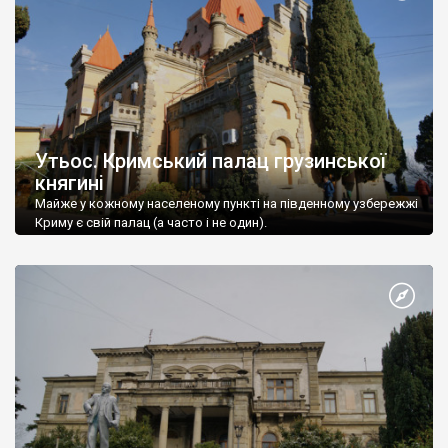
Утьос. Кримський палац грузинської
княгині
Майже у кожному населеному пункті на південному узбережжі
Криму є свій палац (а часто і не один).