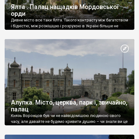
Ялта . Палац нащадків Мордовської
орди
Дивне місто все таки Ялта. Такого контрасту між багатством
і бідністю, між розкішшю і розрухою в Україні більше не
знайдеш.
Алупка. Місто, церква, парк і, звичайно,
палац
Князь Воронцов був чи не найвідомішою людиною свого
часу, але давайте не будемо кривити душею – чи знали ви це
прізвище до відвідин Алупки? Мабуть все таки ні.