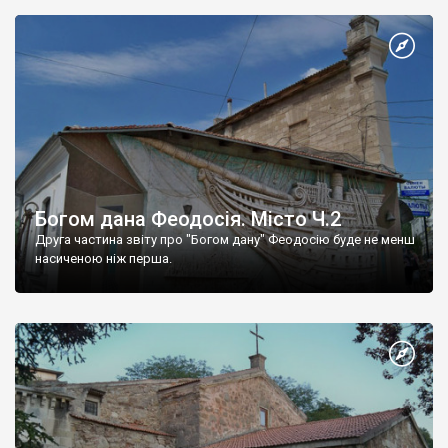
Богом дана Феодосія. Місто Ч.2
Друга частина звіту про "Богом дану" Феодосію буде не менш
насиченою ніж перша.