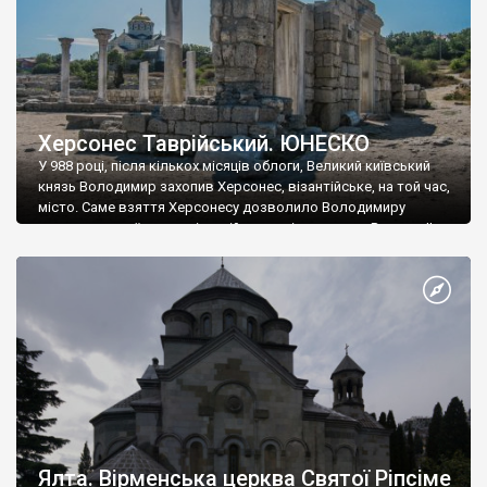
Херсонес Таврійський. ЮНЕСКО
У 988 році, після кількох місяців облоги, Великий київський
князь Володимир захопив Херсонес, візантійське, на той час,
місто. Саме взяття Херсонесу дозволило Володимиру
диктувати свої умови візантійському імператору Василю ІІ, та
одружитися з його дочкою Ганною. Цього ж року, в
Херсонесі Володимир-язичник, став Василем-християнином.
А потім було Хрещення Русі. На честь Херсонесу Таврійського
названо місто […]
Ялта. Вірменська церква Святої Ріпсіме