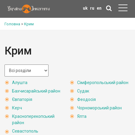
uk
ru
en
Головна
>
Крим
Крим
Алушта
Сімферопольський район
Бахчисарайський район
Судак
Євпаторія
Феодосія
Керч
Чорноморський район
Красноперекопський
Ялта
район
Севастополь