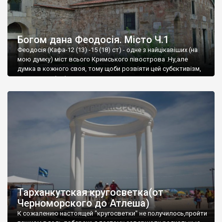
Богом дана Феодосія. Місто Ч.1
Феодосія (Кафа-12 (13) -15 (18) ст) - одне з найцікавіших (на
мою думку) міст всього Кримського півострова .Ну,але
думка в кожного своя, тому щоби розвіяти цей субєктивізм,
запрошую відвідати це
Тарханкутская кругосветка(от
Черноморского до Атлеша)
К сожалению настоящей "кругосветки" не получилось,пройти