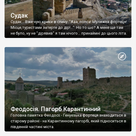
Судак
Судак... Вже чую крики в спину: "Ааа, попса! Муляжна фортеця!
Місце,туристами затерте до дір!..." Но то шо? А мене ще там
не було, ну не "дірявив" я там нічого... принаймні до цього літа.
Феодосія. Пагорб Карантинний
Головна памятка Феодосії - Генуезька фортеця знаходиться в
старому районі - на Карантинному пагорбі, який підноситься в
південній частині міста.