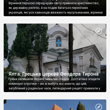
Вірменія першою серед країн світу прийняла християнство,
як державну релігію, й на подив багатьох пересічних
українців, які усіх кавказців вважають мусульманами, вірмени
є відданими вірянами Христа
Ялта. Грецька церква Феодора Тирона
Греки залишили Україні чималий спадок. Достатньо згадати
ніжинські огірочки – ви ж мабуть всі знаєте, що цей,
загублений у радянські часи, легендарний рецепт привезли у
Ніжин греки?