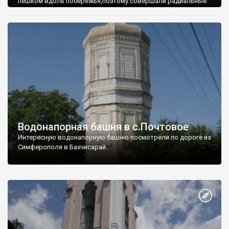
пешком вдоль побережья,поэтому совершали радиальные
вылазки из Оленевки.
Водонапорная башня в с.Почтовое
Интересную водонапорную башню посмотрели по дороге из
Симферополя в Бахчисарай.