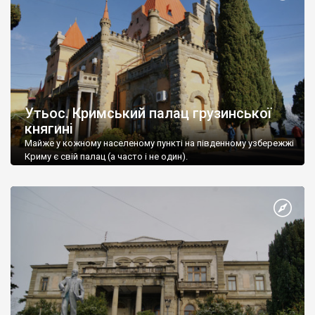
Утьос. Кримський палац грузинської
княгині
Майже у кожному населеному пункті на південному узбережжі
Криму є свій палац (а часто і не один).