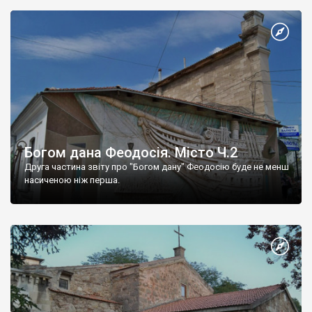
Богом дана Феодосія. Місто Ч.2
Друга частина звіту про "Богом дану" Феодосію буде не менш
насиченою ніж перша.