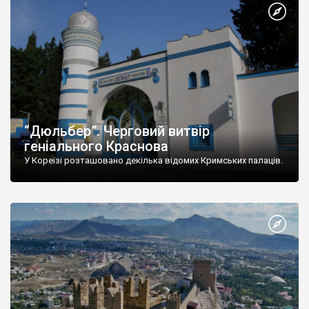
“Дюльбер”. Черговий витвір
геніального Краснова
У Кореїзі розташовано декілька відомих Кримських палаців.