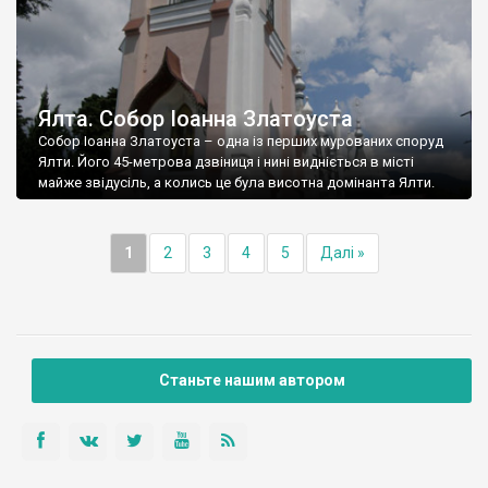
Ялта. Собор Іоанна Златоуста
Собор Іоанна Златоуста – одна із перших мурованих споруд
Ялти. Його 45-метрова дзвіниця і нині видніється в місті
майже звідусіль, а колись це була висотна домінанта Ялти.
1
2
3
4
5
Далі »
Станьте нашим автором