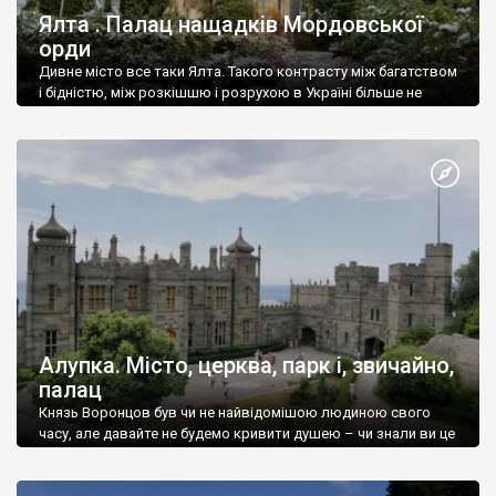
Ялта . Палац нащадків Мордовської
орди
Дивне місто все таки Ялта. Такого контрасту між багатством
і бідністю, між розкішшю і розрухою в Україні більше не
знайдеш.
Алупка. Місто, церква, парк і, звичайно,
палац
Князь Воронцов був чи не найвідомішою людиною свого
часу, але давайте не будемо кривити душею – чи знали ви це
прізвище до відвідин Алупки? Мабуть все таки ні.