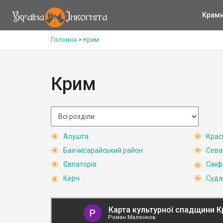
Крам
Головна
>
Крим
Крим
Алушта
Крас
Бахчисарайський район
Сева
Євпаторія
Сімф
Керч
Суда