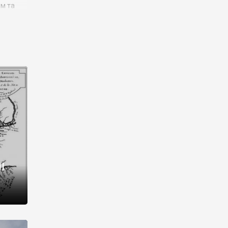
им та
ора і
є
го типу,
ей-
рний
ста:
 райони
від 2
I
і,
рукти,
 котрі