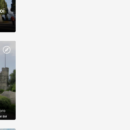
ої
ого
и ви