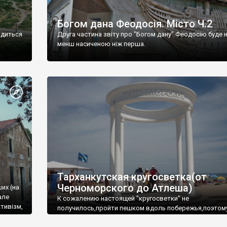
Богом дана Феодосія. Місто Ч.2
одиться
Друга частина звіту про "Богом дану" Феодосію буде 
менш насиченою ніж перша.
Тарханкутская кругосветка(от
Черноморского до Атлеша)
ших (на
але
К сожалению настоящей "кругосветки" не
тивізм,
получилось,пройти пешком вдоль побережья,поэтом
совершали радиальные вылазки из Оленевки.