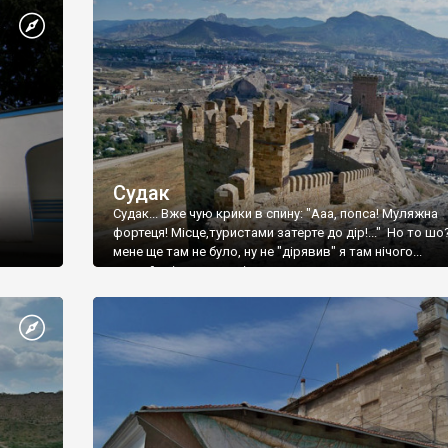
Судак
Судак... Вже чую крики в спину: "Ааа, попса! Муляжна
фортеця! Місце,туристами затерте до дір!..." Но то шо
мене ще там не було, ну не "дірявив" я там нічого...
принаймні до цього літа.