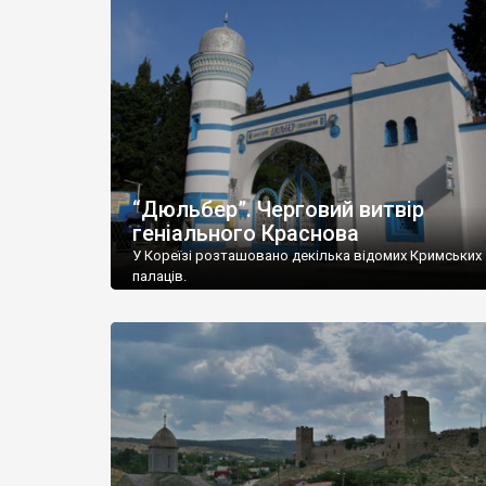
“Дюльбер”. Черговий витвір
геніального Краснова
У Кореїзі розташовано декілька відомих Кримських
палаців.