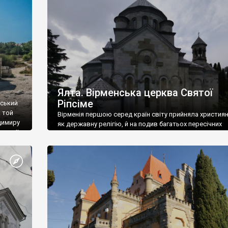
ефактів
називаються «повстяками» (postaki)…” “Вино. Крим
єкту
виробляє відмінне вино і його вдосталь: воно все ду
го».
легке біле і дуже […]
ти та
Ялта. Вірменська церква Святої
Ріпсіме
вський
 той
Вірменія першою серед країн світу прийняла христия
димиру
як державну релігію, й на подив багатьох пересічних
илю ІІ,
українців, які усіх кавказців вважають мусульманами,
 в
вірмени є відданими вірянами Христа