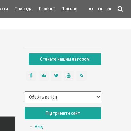
ятки
Природа
Галереї
Про нас
uk
ru
en
Станьте нашим автором
Підтримати сайт
Вхід