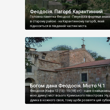
Феодосія. Пагорб Карантинний
Головна памятка Феодосії - Генуезька фортеця знах
в старому районі - на Карантинному пагорбі, який
підноситься в південній частині міста.
Богом дана Феодосія. Місто Ч.1
Феодосія (Кафа-12 (13) -15 (18) ст) - одне з найцікаві
мою думку) міст всього Кримського півострова .Ну,
думка в кожного своя, тому щоби розвіяти цей субєк
запрошую відвідати це