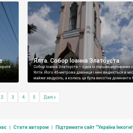
е
Ялта. Собор Іоанна Златоуста
ороге
Собор Іоанна Златоуста – одна із перших мурованих 
Ялти. Його 45-метрова дзвіниця і нині видніється в міс
майже звідусіль, а колись це була висотна домінанта 
2
3
4
5
Далі »
нас
Стати автором
Підтримати сайт “Україна Інкогні