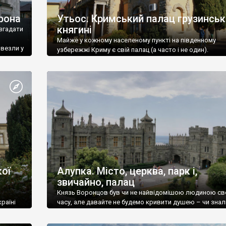
рона
Утьос. Кримський палац грузинськ
княгині
згадати
Майже у кожному населеному пункті на південному
ивезли у
узбережжі Криму є свій палац (а часто і не один).
ої
Алупка. Місто, церква, парк і,
звичайно, палац
Князь Воронцов був чи не найвідомішою людиною св
раїні
часу, але давайте не будемо кривити душею – чи знал
це прізвище до відвідин Алупки? Мабуть все таки ні.