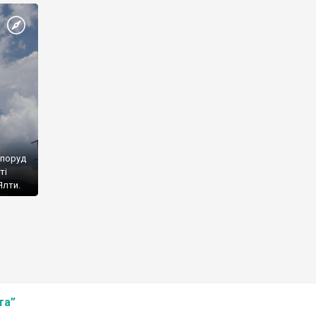
споруд
ті
Ялти.
та”