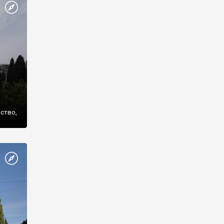
же
нство,