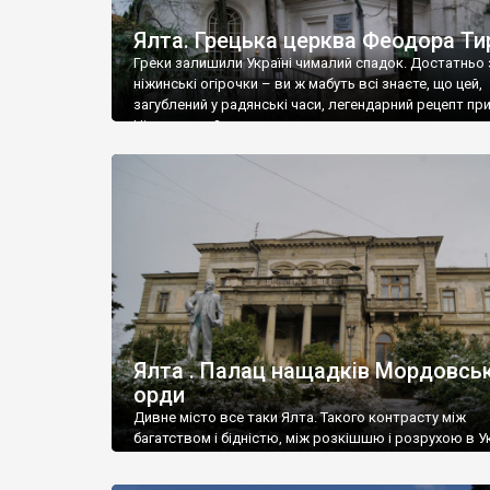
Ялта. Грецька церква Феодора Ти
Греки залишили Україні чималий спадок. Достатньо 
ніжинські огірочки – ви ж мабуть всі знаєте, що цей,
загублений у радянські часи, легендарний рецепт пр
Ніжин греки?
Ялта . Палац нащадків Мордовськ
орди
Дивне місто все таки Ялта. Такого контрасту між
багатством і бідністю, між розкішшю і розрухою в Ук
більше не знайдеш.