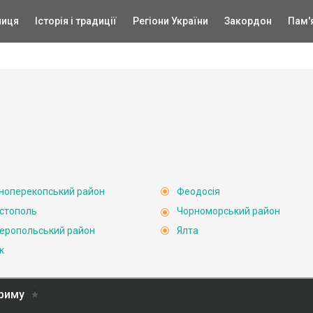
ниця
Історія і традиції
Регіони України
Закордон
Пам'
ноперекопський район
Феодосія
стополь
Чорноморський район
еропольський район
Ялта
к