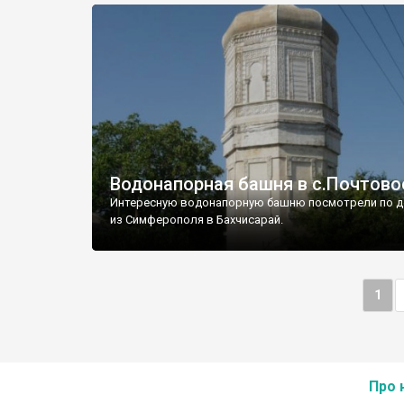
Водонапорная башня в с.Почтово
Интересную водонапорную башню посмотрели по д
из Симферополя в Бахчисарай.
1
Про 