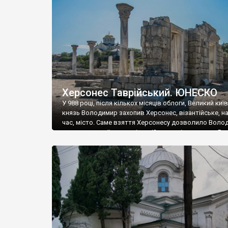
музею «Новгородський музей-заповідник» сотні арт
візантійської доби. Раритети викрадені з фондів об’
культурної спадщини ЮНЕСКО «Херсонеса Таврійсько
Офіційно – на виставку «Золото Візантії», але експер
влада в Україні вважають це лише […]
Херсонес Таврійський. ЮНЕСКО
У 988 році, після кількох місяців облоги, Великий киї
князь Володимир захопив Херсонес, візантійське, на
час, місто. Саме взяття Херсонесу дозволило Воло
диктувати свої умови візантійському імператору Вас
та одружитися з його дочкою Ганною. Цього ж року,
Херсонесі Володимир-язичник, став Василем-
християнином. А потім було Хрещення Русі. На честь
Херсонесу Таврійського названо місто […]