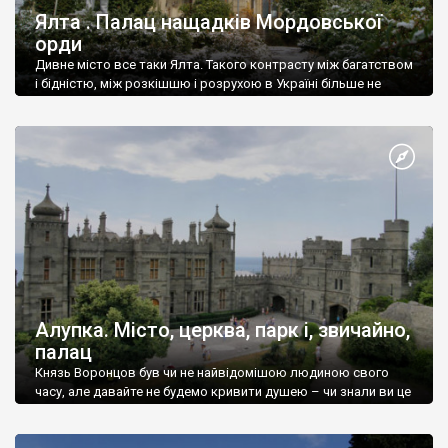
Ялта . Палац нащадків Мордовської
орди
Дивне місто все таки Ялта. Такого контрасту між багатством
і бідністю, між розкішшю і розрухою в Україні більше не
знайдеш.
Алупка. Місто, церква, парк і, звичайно,
палац
Князь Воронцов був чи не найвідомішою людиною свого
часу, але давайте не будемо кривити душею – чи знали ви це
прізвище до відвідин Алупки? Мабуть все таки ні.