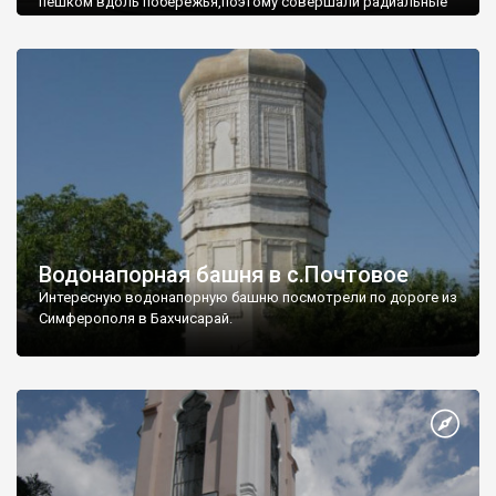
пешком вдоль побережья,поэтому совершали радиальные
вылазки из Оленевки.
Водонапорная башня в с.Почтовое
Интересную водонапорную башню посмотрели по дороге из
Симферополя в Бахчисарай.