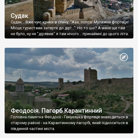
Судак
Судак... Вже чую крики в спину: "Ааа, попса! Муляжна фортеця!
Місце,туристами затерте до дір!..." Но то шо? А мене ще там
не було, ну не "дірявив" я там нічого... принаймні до цього літа.
Феодосія. Пагорб Карантинний
Головна памятка Феодосії - Генуезька фортеця знаходиться в
старому районі - на Карантинному пагорбі, який підноситься в
південній частині міста.