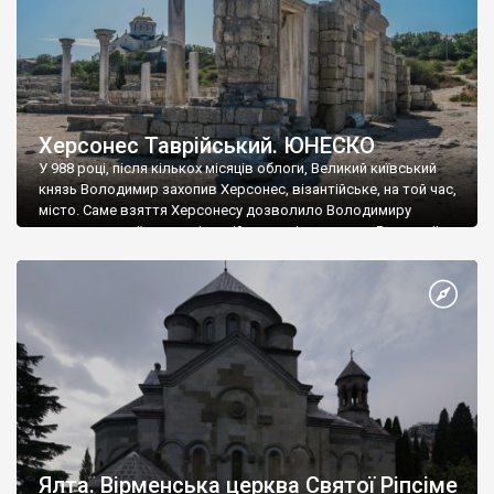
Херсонес Таврійський. ЮНЕСКО
У 988 році, після кількох місяців облоги, Великий київський
князь Володимир захопив Херсонес, візантійське, на той час,
місто. Саме взяття Херсонесу дозволило Володимиру
диктувати свої умови візантійському імператору Василю ІІ, та
одружитися з його дочкою Ганною. Цього ж року, в
Херсонесі Володимир-язичник, став Василем-християнином.
А потім було Хрещення Русі. На честь Херсонесу Таврійського
названо місто […]
Ялта. Вірменська церква Святої Ріпсіме