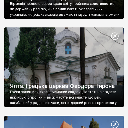
Вірменія першою серед країн світу прийняла християнство,
як державну релігію, й на подив багатьох пересічних
українців, які усіх кавказців вважають мусульманами, вірмени
є відданими вірянами Христа
Ялта. Грецька церква Феодора Тирона
Греки залишили Україні чималий спадок. Достатньо згадати
ніжинські огірочки – ви ж мабуть всі знаєте, що цей,
загублений у радянські часи, легендарний рецепт привезли у
Ніжин греки?