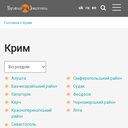
uk
ru
en
Головна
>
Крим
Крим
Алушта
Сімферопольський район
Бахчисарайський район
Судак
Євпаторія
Феодосія
Керч
Чорноморський район
Красноперекопський
Ялта
район
Севастополь