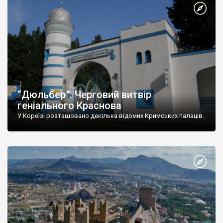
“Дюльбер”. Черговий витвір
геніального Краснова
У Кореїзі розташовано декілька відомих Кримських палаців.