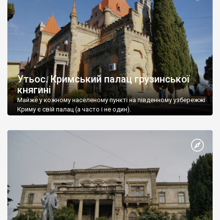
Утьос. Кримський палац грузинської
княгині
Майже у кожному населеному пункті на південному узбережжі
Криму є свій палац (а часто і не один).