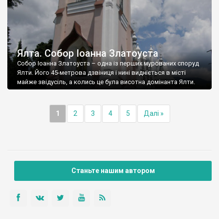
Ялта. Собор Іоанна Златоуста
Собор Іоанна Златоуста – одна із перших мурованих споруд
Ялти. Його 45-метрова дзвіниця і нині видніється в місті
майже звідусіль, а колись це була висотна домінанта Ялти.
1
2
3
4
5
Далі »
Станьте нашим автором