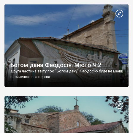
Богом дана Феодосія. Місто Ч.2
Друга частина звіту про "Богом дану" Феодосію буде не менш
насиченою ніж перша.