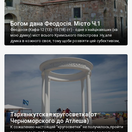
Богом дана Феодосія. Місто Ч.1
Феодосія (Кафа-12 (13) -15 (18) ст) - одне з найцікавіших (на
мою думку) міст всього Кримського півострова .Ну,але
думка в кожного своя, тому щоби розвіяти цей субєктивізм,
запрошую відвідати це
Тарханкутская кругосветка(от
Черноморского до Атлеша)
К сожалению настоящей "кругосветки" не получилось,пройти