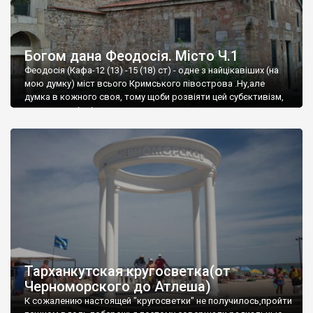
Богом дана Феодосія. Місто Ч.1
Феодосія (Кафа-12 (13) -15 (18) ст) - одне з найцікавіших (на
мою думку) міст всього Кримського півострова .Ну,але
думка в кожного своя, тому щоби розвіяти цей субєктивізм,
запрошую відвідати це
Тарханкутская кругосветка(от
Черноморского до Атлеша)
К сожалению настоящей "кругосветки" не получилось,пройти