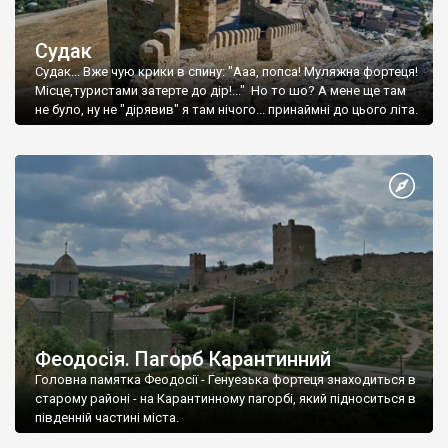
Судак
Судак... Вже чую крики в спину: "Ааа, попса! Муляжна фортеця!
Місце,туристами затерте до дір!..." Но то шо? А мене ще там
не було, ну не "дірявив" я там нічого... принаймні до цього літа.
Феодосія. Пагорб Карантинний
Головна памятка Феодосії - Генуезька фортеця знаходиться в
старому районі - на Карантинному пагорбі, який підноситься в
південній частині міста.