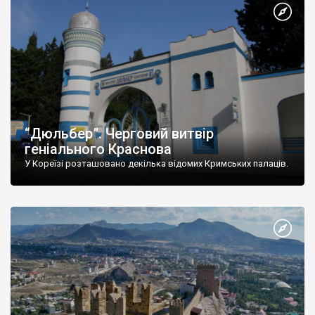
“Дюльбер”. Черговий витвір
геніального Краснова
У Кореїзі розташовано декілька відомих Кримських палаців.