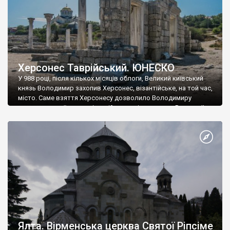
Херсонес Таврійський. ЮНЕСКО
У 988 році, після кількох місяців облоги, Великий київський
князь Володимир захопив Херсонес, візантійське, на той час,
місто. Саме взяття Херсонесу дозволило Володимиру
диктувати свої умови візантійському імператору Василю ІІ, та
одружитися з його дочкою Ганною. Цього ж року, в
Херсонесі Володимир-язичник, став Василем-християнином.
А потім було Хрещення Русі. На честь Херсонесу Таврійського
названо місто […]
Ялта. Вірменська церква Святої Ріпсіме