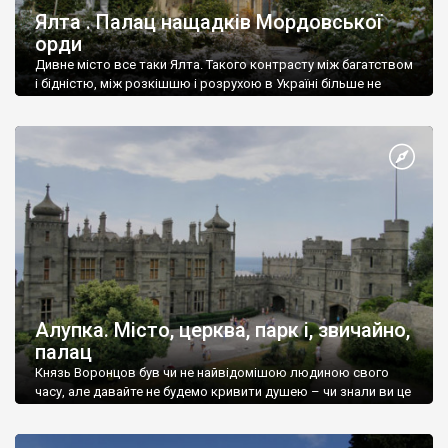
Ялта . Палац нащадків Мордовської
орди
Дивне місто все таки Ялта. Такого контрасту між багатством
і бідністю, між розкішшю і розрухою в Україні більше не
знайдеш.
Алупка. Місто, церква, парк і, звичайно,
палац
Князь Воронцов був чи не найвідомішою людиною свого
часу, але давайте не будемо кривити душею – чи знали ви це
прізвище до відвідин Алупки? Мабуть все таки ні.