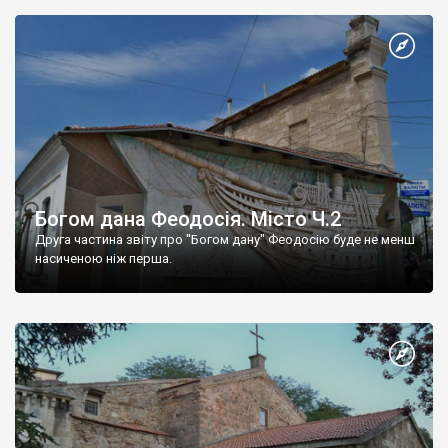
Богом дана Феодосія. Місто Ч.2
Друга частина звіту про "Богом дану" Феодосію буде не менш
насиченою ніж перша.