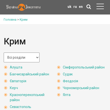
uk
ru
en
Головна
>
Крим
Крим
Алушта
Сімферопольський район
Бахчисарайський район
Судак
Євпаторія
Феодосія
Керч
Чорноморський район
Красноперекопський
Ялта
район
Севастополь