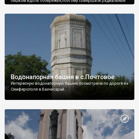
пешком вдоль побережья,поэтому совершали радиальные
вылазки из Оленевки.
Водонапорная башня в с.Почтовое
Интересную водонапорную башню посмотрели по дороге из
Симферополя в Бахчисарай.