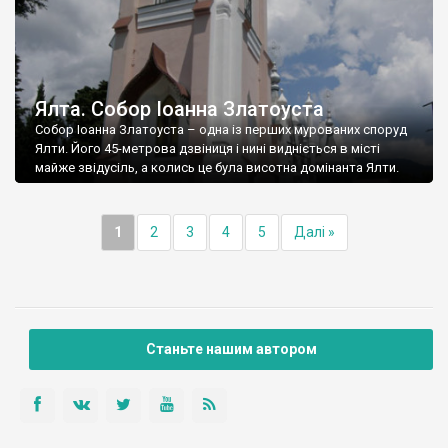
Ялта. Собор Іоанна Златоуста
Собор Іоанна Златоуста – одна із перших мурованих споруд
Ялти. Його 45-метрова дзвіниця і нині видніється в місті
майже звідусіль, а колись це була висотна домінанта Ялти.
1
2
3
4
5
Далі »
Станьте нашим автором