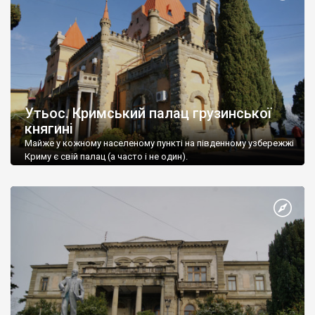
Утьос. Кримський палац грузинської
княгині
Майже у кожному населеному пункті на південному узбережжі
Криму є свій палац (а часто і не один).