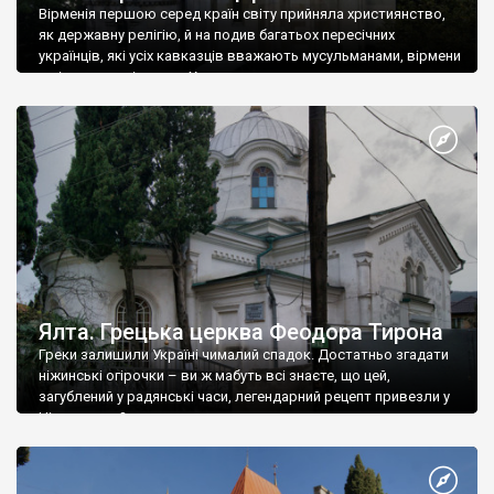
Вірменія першою серед країн світу прийняла християнство,
як державну релігію, й на подив багатьох пересічних
українців, які усіх кавказців вважають мусульманами, вірмени
є відданими вірянами Христа
Ялта. Грецька церква Феодора Тирона
Греки залишили Україні чималий спадок. Достатньо згадати
ніжинські огірочки – ви ж мабуть всі знаєте, що цей,
загублений у радянські часи, легендарний рецепт привезли у
Ніжин греки?