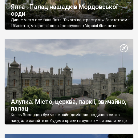
Ялта . Палац нащадків Мордовської
орди
Дивне місто все таки Ялта. Такого контрасту між багатством
і бідністю, між розкішшю і розрухою в Україні більше не
знайдеш.
Алупка. Місто, церква, парк і, звичайно,
палац
Князь Воронцов був чи не найвідомішою людиною свого
часу, але давайте не будемо кривити душею – чи знали ви це
прізвище до відвідин Алупки? Мабуть все таки ні.