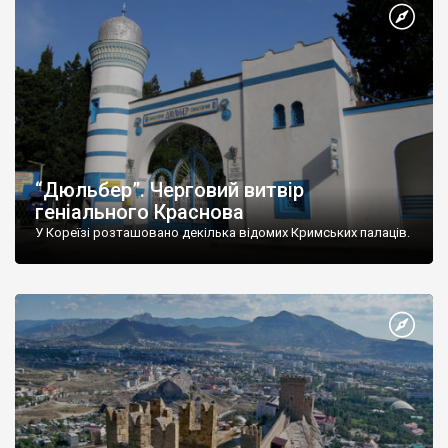
“Дюльбер”. Черговий витвір
геніального Краснова
У Кореїзі розташовано декілька відомих Кримських палаців.