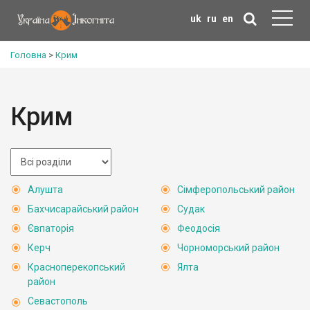
uk
ru
en
Головна
>
Крим
Крим
Алушта
Сімферопольський район
Бахчисарайський район
Судак
Євпаторія
Феодосія
Керч
Чорноморський район
Красноперекопський
Ялта
район
Севастополь