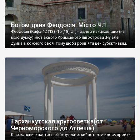
Богом дана Феодосія. Місто Ч.1
Феодосія (Кафа-12 (13) -15 (18) ст) - одне з найцікавіших (на
мою думку) міст всього Кримського півострова .Ну,але
думка в кожного своя, тому щоби розвіяти цей субєктивізм,
запрошую відвідати це
Тарханкутская кругосветка(от
Черноморского до Атлеша)
К сожалению настоящей "кругосветки" не получилось,пройти