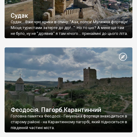
Судак
Судак... Вже чую крики в спину: "Ааа, попса! Муляжна фортеця!
Місце,туристами затерте до дір!..." Но то шо? А мене ще там
не було, ну не "дірявив" я там нічого... принаймні до цього літа.
Феодосія. Пагорб Карантинний
Головна памятка Феодосії - Генуезька фортеця знаходиться в
старому районі - на Карантинному пагорбі, який підноситься в
південній частині міста.