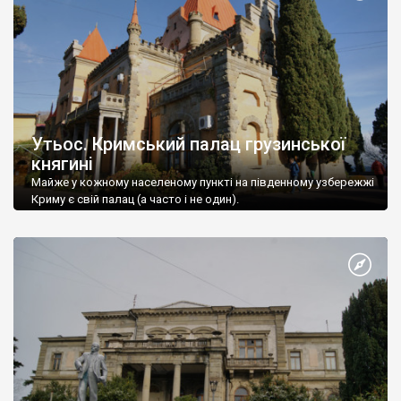
Утьос. Кримський палац грузинської
княгині
Майже у кожному населеному пункті на південному узбережжі
Криму є свій палац (а часто і не один).