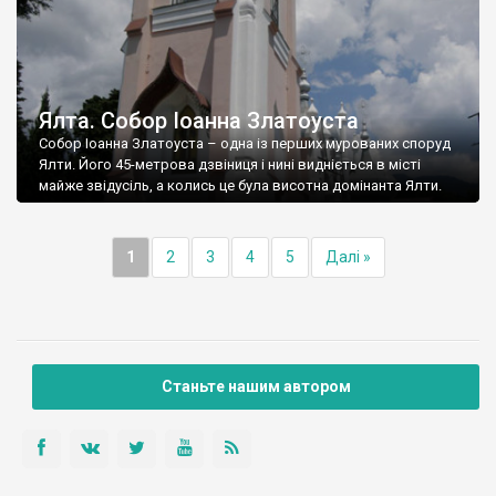
Ялта. Собор Іоанна Златоуста
Собор Іоанна Златоуста – одна із перших мурованих споруд
Ялти. Його 45-метрова дзвіниця і нині видніється в місті
майже звідусіль, а колись це була висотна домінанта Ялти.
1
2
3
4
5
Далі »
Станьте нашим автором