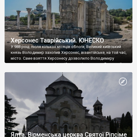
Херсонес Таврійський. ЮНЕСКО
У 988 році, після кількох місяців облоги, Великий київський
князь Володимир захопив Херсонес, візантійське, на той час,
місто. Саме взяття Херсонесу дозволило Володимиру
диктувати свої умови візантійському імператору Василю ІІ, та
одружитися з його дочкою Ганною. Цього ж року, в
Херсонесі Володимир-язичник, став Василем-християнином.
А потім було Хрещення Русі. На честь Херсонесу Таврійського
названо місто […]
Ялта. Вірменська церква Святої Ріпсіме