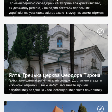
Вірменія першою серед країн світу прийняла християнство,
як державну релігію, й на подив багатьох пересічних
українців, які усіх кавказців вважають мусульманами, вірмени
є відданими вірянами Христа
Ялта. Грецька церква Феодора Тирона
Греки залишили Україні чималий спадок. Достатньо згадати
ніжинські огірочки – ви ж мабуть всі знаєте, що цей,
загублений у радянські часи, легендарний рецепт привезли у
Ніжин греки?