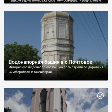
пешком вдоль побережья,поэтому совершали радиальные
вылазки из Оленевки.
Водонапорная башня в с.Почтовое
Интересную водонапорную башню посмотрели по дороге из
Симферополя в Бахчисарай.