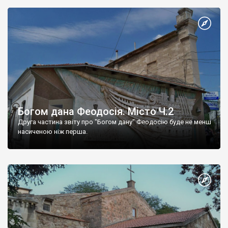
Богом дана Феодосія. Місто Ч.2
Друга частина звіту про "Богом дану" Феодосію буде не менш
насиченою ніж перша.