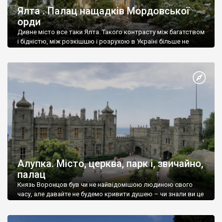
Ялта . Палац нащадків Мордовської
орди
Дивне місто все таки Ялта. Такого контрасту між багатством
і бідністю, між розкішшю і розрухою в Україні більше не
знайдеш.
Алупка. Місто, церква, парк і, звичайно,
палац
Князь Воронцов був чи не найвідомішою людиною свого
часу, але давайте не будемо кривити душею – чи знали ви це
прізвище до відвідин Алупки? Мабуть все таки ні.