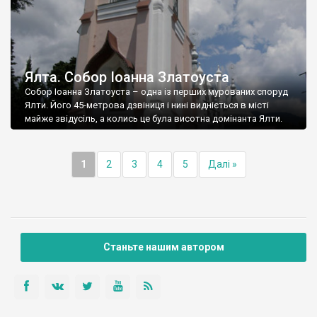
Ялта. Собор Іоанна Златоуста
Собор Іоанна Златоуста – одна із перших мурованих споруд
Ялти. Його 45-метрова дзвіниця і нині видніється в місті
майже звідусіль, а колись це була висотна домінанта Ялти.
1
2
3
4
5
Далі »
Станьте нашим автором