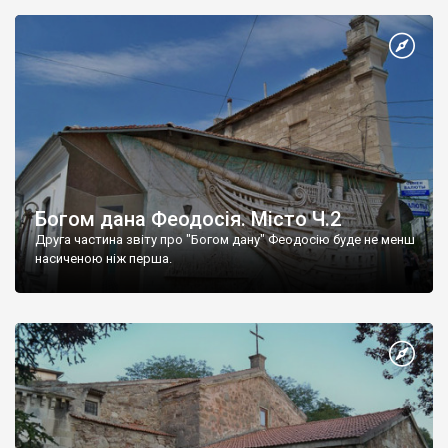
Богом дана Феодосія. Місто Ч.2
Друга частина звіту про "Богом дану" Феодосію буде не менш
насиченою ніж перша.