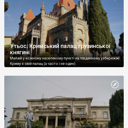
Утьос. Кримський палац грузинської
княгині
Майже у кожному населеному пункті на південному узбережжі
Криму є свій палац (а часто і не один).