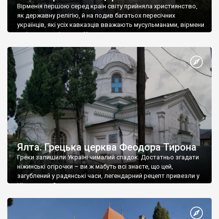
Вірменія першою серед країн світу прийняла християнство,
як державну релігію, й на подив багатьох пересічних
українців, які усіх кавказців вважають мусульманами, вірмени
є відданими вірянами Христа
Ялта. Грецька церква Феодора Тирона
Греки залишили Україні чималий спадок. Достатньо згадати
ніжинські огірочки – ви ж мабуть всі знаєте, що цей,
загублений у радянські часи, легендарний рецепт привезли у
Ніжин греки?