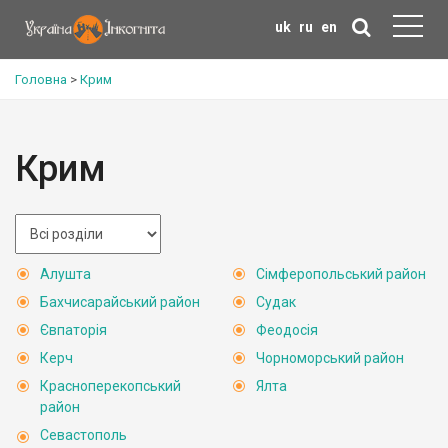
uk
ru
en
Головна
>
Крим
Крим
Алушта
Сімферопольський район
Бахчисарайський район
Судак
Євпаторія
Феодосія
Керч
Чорноморський район
Красноперекопський
Ялта
район
Севастополь