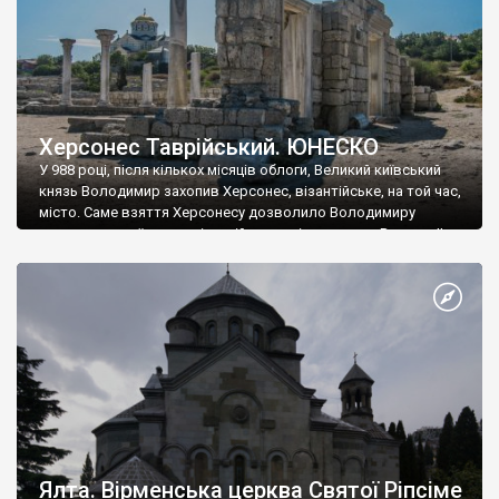
Херсонес Таврійський. ЮНЕСКО
У 988 році, після кількох місяців облоги, Великий київський
князь Володимир захопив Херсонес, візантійське, на той час,
місто. Саме взяття Херсонесу дозволило Володимиру
диктувати свої умови візантійському імператору Василю ІІ, та
одружитися з його дочкою Ганною. Цього ж року, в
Херсонесі Володимир-язичник, став Василем-християнином.
А потім було Хрещення Русі. На честь Херсонесу Таврійського
названо місто […]
Ялта. Вірменська церква Святої Ріпсіме