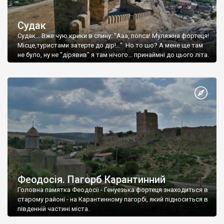
Судак
Судак... Вже чую крики в спину: "Ааа, попса! Муляжна фортеця!
Місце,туристами затерте до дір!..." Но то шо? А мене ще там
не було, ну не "дірявив" я там нічого... принаймні до цього літа.
Феодосія. Пагорб Карантинний
Головна памятка Феодосії - Генуезька фортеця знаходиться в
старому районі - на Карантинному пагорбі, який підноситься в
південній частині міста.