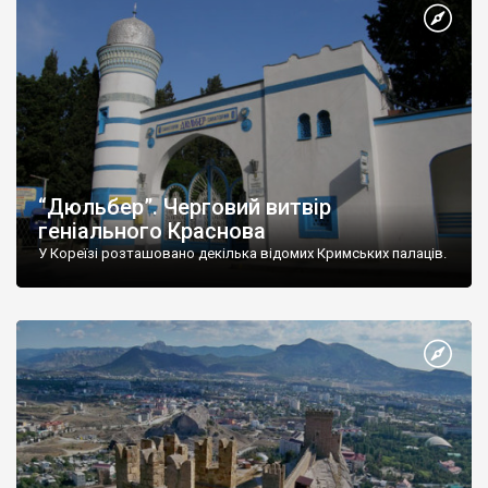
“Дюльбер”. Черговий витвір
геніального Краснова
У Кореїзі розташовано декілька відомих Кримських палаців.