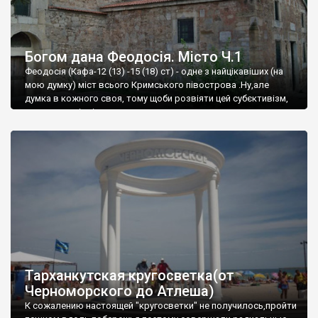
Богом дана Феодосія. Місто Ч.1
Феодосія (Кафа-12 (13) -15 (18) ст) - одне з найцікавіших (на
мою думку) міст всього Кримського півострова .Ну,але
думка в кожного своя, тому щоби розвіяти цей субєктивізм,
запрошую відвідати це
Тарханкутская кругосветка(от
Черноморского до Атлеша)
К сожалению настоящей "кругосветки" не получилось,пройти