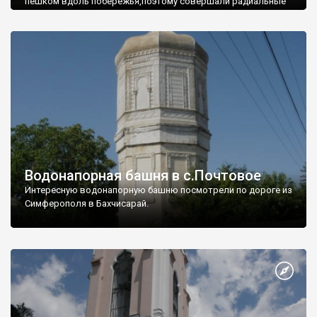
пешком вдоль побережья,поэтому совершали радиальные
вылазки из Оленевки.
Водонапорная башня в с.Почтовое
Интересную водонапорную башню посмотрели по дороге из
Симферополя в Бахчисарай.