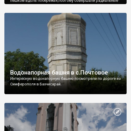
пешком вдоль побережья,поэтому совершали радиальные
вылазки из Оленевки.
Водонапорная башня в с.Почтовое
Интересную водонапорную башню посмотрели по дороге из
Симферополя в Бахчисарай.