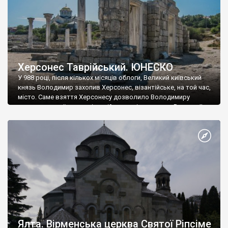
Херсонес Таврійський. ЮНЕСКО
У 988 році, після кількох місяців облоги, Великий київський
князь Володимир захопив Херсонес, візантійське, на той час,
місто. Саме взяття Херсонесу дозволило Володимиру
диктувати свої умови візантійському імператору Василю ІІ, та
одружитися з його дочкою Ганною. Цього ж року, в
Херсонесі Володимир-язичник, став Василем-християнином.
А потім було Хрещення Русі. На честь Херсонесу Таврійського
названо місто […]
Ялта. Вірменська церква Святої Ріпсіме