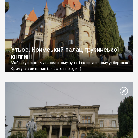
Утьос. Кримський палац грузинської
княгині
Майже у кожному населеному пункті на південному узбережжі
Криму є свій палац (а часто і не один).