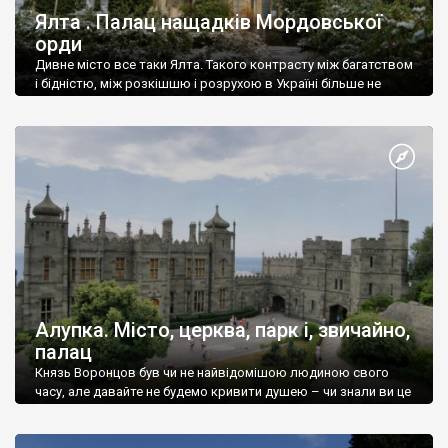
Ялта . Палац нащадків Мордовської
орди
Дивне місто все таки Ялта. Такого контрасту між багатством
і бідністю, між розкішшю і розрухою в Україні більше не
знайдеш.
Алупка. Місто, церква, парк і, звичайно,
палац
Князь Воронцов був чи не найвідомішою людиною свого
часу, але давайте не будемо кривити душею – чи знали ви це
прізвище до відвідин Алупки? Мабуть все таки ні.