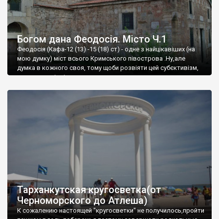
Богом дана Феодосія. Місто Ч.1
Феодосія (Кафа-12 (13) -15 (18) ст) - одне з найцікавіших (на
мою думку) міст всього Кримського півострова .Ну,але
думка в кожного своя, тому щоби розвіяти цей субєктивізм,
запрошую відвідати це
Тарханкутская кругосветка(от
Черноморского до Атлеша)
К сожалению настоящей "кругосветки" не получилось,пройти