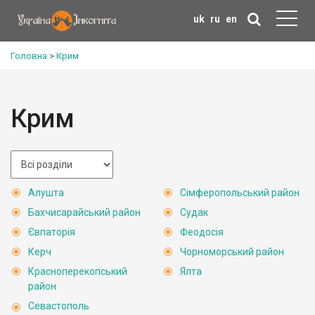
uk
ru
en
Головна
>
Крим
Крим
Алушта
Сімферопольський район
Бахчисарайський район
Судак
Євпаторія
Феодосія
Керч
Чорноморський район
Красноперекопський
Ялта
район
Севастополь