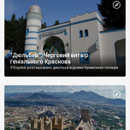
“Дюльбер”. Черговий витвір
геніального Краснова
У Кореїзі розташовано декілька відомих Кримських палаців.