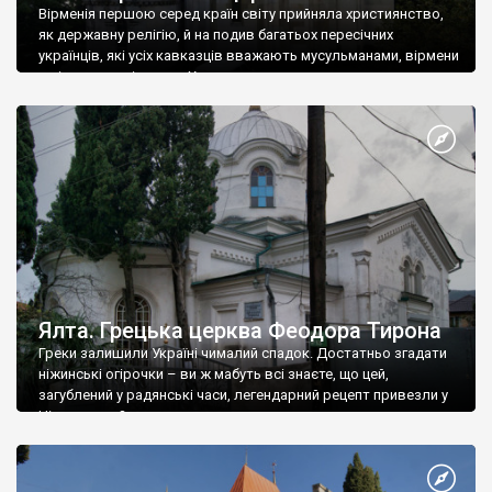
Вірменія першою серед країн світу прийняла християнство,
як державну релігію, й на подив багатьох пересічних
українців, які усіх кавказців вважають мусульманами, вірмени
є відданими вірянами Христа
Ялта. Грецька церква Феодора Тирона
Греки залишили Україні чималий спадок. Достатньо згадати
ніжинські огірочки – ви ж мабуть всі знаєте, що цей,
загублений у радянські часи, легендарний рецепт привезли у
Ніжин греки?