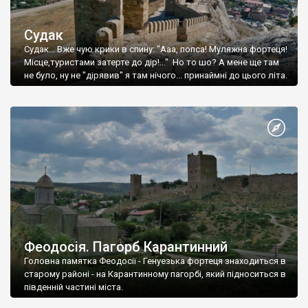
Судак
Судак... Вже чую крики в спину: "Ааа, попса! Муляжна фортеця!
Місце,туристами затерте до дір!..." Но то шо? А мене ще там
не було, ну не "дірявив" я там нічого... принаймні до цього літа.
Феодосія. Пагорб Карантинний
Головна памятка Феодосії - Генуезька фортеця знаходиться в
старому районі - на Карантинному пагорбі, який підноситься в
південній частині міста.