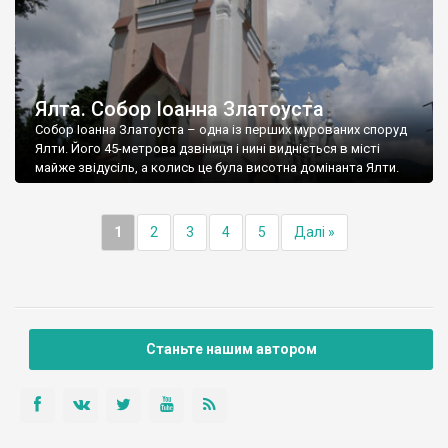
Ялта. Собор Іоанна Златоуста
Собор Іоанна Златоуста – одна із перших мурованих споруд
Ялти. Його 45-метрова дзвіниця і нині видніється в місті
майже звідусіль, а колись це була висотна домінанта Ялти.
1
2
3
4
5
Далі »
Станьте нашим автором