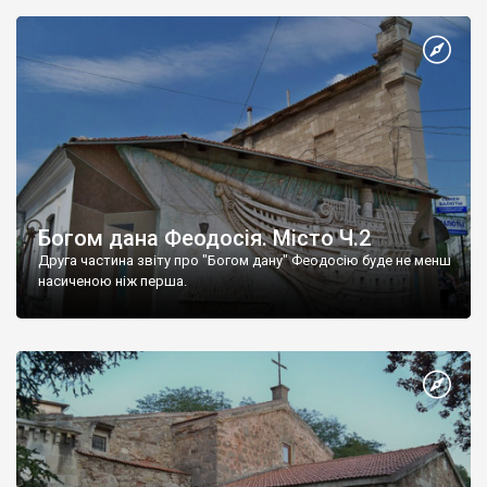
Богом дана Феодосія. Місто Ч.2
Друга частина звіту про "Богом дану" Феодосію буде не менш
насиченою ніж перша.