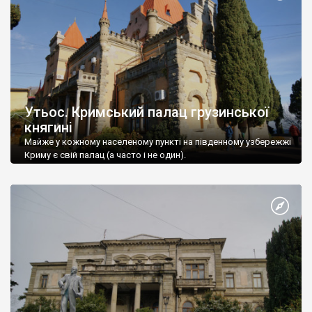
Утьос. Кримський палац грузинської
княгині
Майже у кожному населеному пункті на південному узбережжі
Криму є свій палац (а часто і не один).