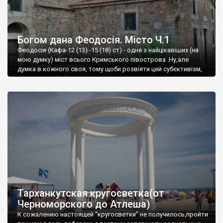
Богом дана Феодосія. Місто Ч.1
Феодосія (Кафа-12 (13) -15 (18) ст) - одне з найцікавіших (на
мою думку) міст всього Кримського півострова .Ну,але
думка в кожного своя, тому щоби розвіяти цей субєктивізм,
запрошую відвідати це
Тарханкутская кругосветка(от
Черноморского до Атлеша)
К сожалению настоящей "кругосветки" не получилось,пройти