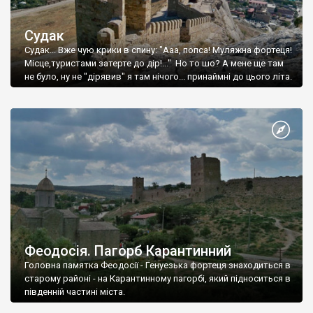
Судак
Судак... Вже чую крики в спину: "Ааа, попса! Муляжна фортеця!
Місце,туристами затерте до дір!..." Но то шо? А мене ще там
не було, ну не "дірявив" я там нічого... принаймні до цього літа.
Феодосія. Пагорб Карантинний
Головна памятка Феодосії - Генуезька фортеця знаходиться в
старому районі - на Карантинному пагорбі, який підноситься в
південній частині міста.