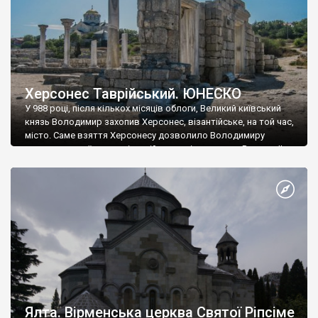
Херсонес Таврійський. ЮНЕСКО
У 988 році, після кількох місяців облоги, Великий київський
князь Володимир захопив Херсонес, візантійське, на той час,
місто. Саме взяття Херсонесу дозволило Володимиру
диктувати свої умови візантійському імператору Василю ІІ, та
одружитися з його дочкою Ганною. Цього ж року, в
Херсонесі Володимир-язичник, став Василем-християнином.
А потім було Хрещення Русі. На честь Херсонесу Таврійського
названо місто […]
Ялта. Вірменська церква Святої Ріпсіме