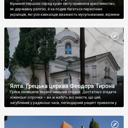
Вірменія першою серед країн світу прийняла християнство,
як державну релігію, й на подив багатьох пересічних
українців, які усіх кавказців вважають мусульманами, вірмени
є відданими вірянами Христа
Ялта. Грецька церква Феодора Тирона
Греки залишили Україні чималий спадок. Достатньо згадати
ніжинські огірочки – ви ж мабуть всі знаєте, що цей,
загублений у радянські часи, легендарний рецепт привезли у
Ніжин греки?