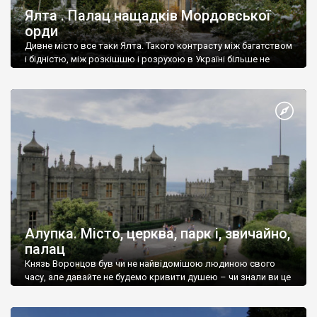
Ялта . Палац нащадків Мордовської
орди
Дивне місто все таки Ялта. Такого контрасту між багатством
і бідністю, між розкішшю і розрухою в Україні більше не
знайдеш.
Алупка. Місто, церква, парк і, звичайно,
палац
Князь Воронцов був чи не найвідомішою людиною свого
часу, але давайте не будемо кривити душею – чи знали ви це
прізвище до відвідин Алупки? Мабуть все таки ні.