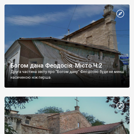
Богом дана Феодосія. Місто Ч.2
Друга частина звіту про "Богом дану" Феодосію буде не менш
насиченою ніж перша.