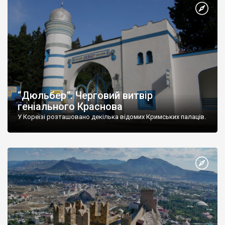
“Дюльбер”. Черговий витвір
геніального Краснова
У Кореїзі розташовано декілька відомих Кримських палаців.