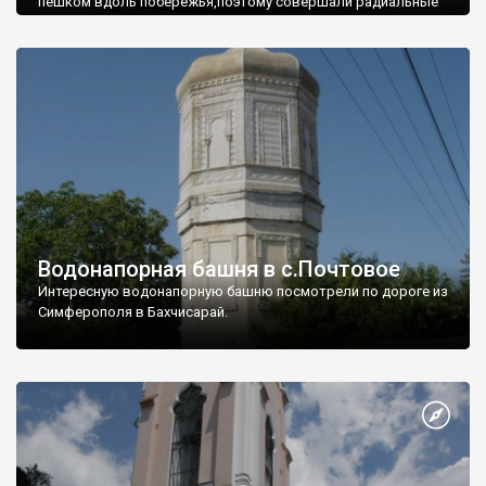
пешком вдоль побережья,поэтому совершали радиальные
вылазки из Оленевки.
Водонапорная башня в с.Почтовое
Интересную водонапорную башню посмотрели по дороге из
Симферополя в Бахчисарай.