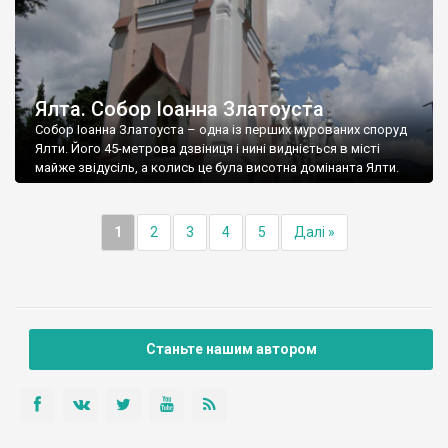
Ялта. Собор Іоанна Златоуста
Собор Іоанна Златоуста – одна із перших мурованих споруд
Ялти. Його 45-метрова дзвіниця і нині видніється в місті
майже звідусіль, а колись це була висотна домінанта Ялти.
1
2
3
4
5
Далі »
Станьте нашим автором