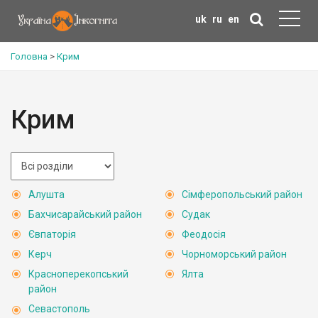
uk
ru
en
Головна
>
Крим
Крим
Алушта
Сімферопольський район
Бахчисарайський район
Судак
Євпаторія
Феодосія
Керч
Чорноморський район
Красноперекопський
Ялта
район
Севастополь