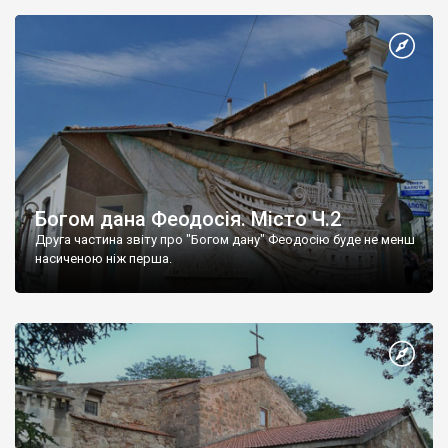
Богом дана Феодосія. Місто Ч.2
Друга частина звіту про "Богом дану" Феодосію буде не менш
насиченою ніж перша.