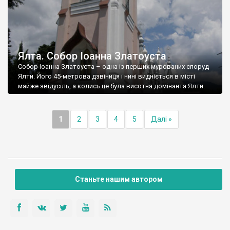
Ялта. Собор Іоанна Златоуста
Собор Іоанна Златоуста – одна із перших мурованих споруд
Ялти. Його 45-метрова дзвіниця і нині видніється в місті
майже звідусіль, а колись це була висотна домінанта Ялти.
1
2
3
4
5
Далі »
Станьте нашим автором