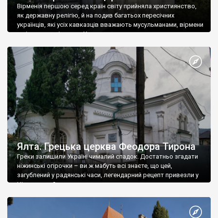
Вірменія першою серед країн світу прийняла християнство,
як державну релігію, й на подив багатьох пересічних
українців, які усіх кавказців вважають мусульманами, вірмени
є відданими вірянами Христа
Ялта. Грецька церква Феодора Тирона
Греки залишили Україні чималий спадок. Достатньо згадати
ніжинські огірочки – ви ж мабуть всі знаєте, що цей,
загублений у радянські часи, легендарний рецепт привезли у
Ніжин греки?