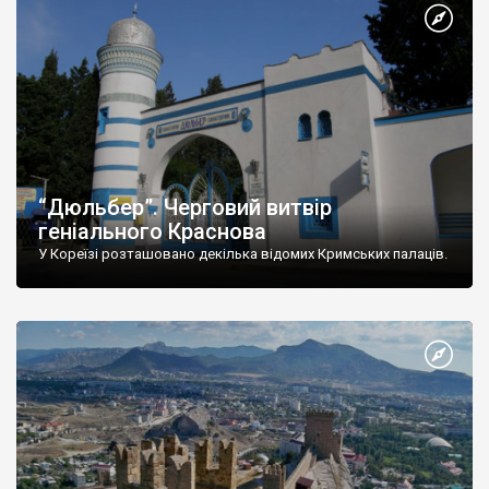
“Дюльбер”. Черговий витвір
геніального Краснова
У Кореїзі розташовано декілька відомих Кримських палаців.