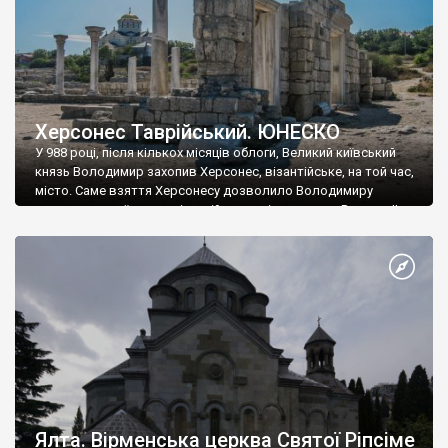
Херсонес Таврійський. ЮНЕСКО
У 988 році, після кількох місяців облоги, Великий київський
князь Володимир захопив Херсонес, візантійське, на той час,
місто. Саме взяття Херсонесу дозволило Володимиру
диктувати свої умови візантійському імператору Василю ІІ, та
одружитися з його дочкою Ганною. Цього ж року, в
Херсонесі Володимир-язичник, став Василем-християнином.
А потім було Хрещення Русі. На честь Херсонесу Таврійського
названо місто […]
Ялта. Вірменська церква Святої Ріпсіме