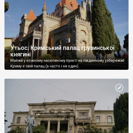
Утьос. Кримський палац грузинської
княгині
Майже у кожному населеному пункті на південному узбережжі
Криму є свій палац (а часто і не один).