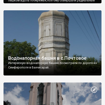
пешком вдоль побережья,поэтому совершали радиальные
вылазки из Оленевки.
Водонапорная башня в с.Почтовое
Интересную водонапорную башню посмотрели по дороге из
Симферополя в Бахчисарай.