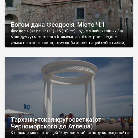
Богом дана Феодосія. Місто Ч.1
Феодосія (Кафа-12 (13) -15 (18) ст) - одне з найцікавіших (на
мою думку) міст всього Кримського півострова .Ну,але
думка в кожного своя, тому щоби розвіяти цей субєктивізм,
запрошую відвідати це
Тарханкутская кругосветка(от
Черноморского до Атлеша)
К сожалению настоящей "кругосветки" не получилось,пройти