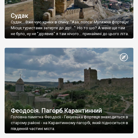
Судак
Судак... Вже чую крики в спину: "Ааа, попса! Муляжна фортеця!
Місце,туристами затерте до дір!..." Но то шо? А мене ще там
не було, ну не "дірявив" я там нічого... принаймні до цього літа.
Феодосія. Пагорб Карантинний
Головна памятка Феодосії - Генуезька фортеця знаходиться в
старому районі - на Карантинному пагорбі, який підноситься в
південній частині міста.