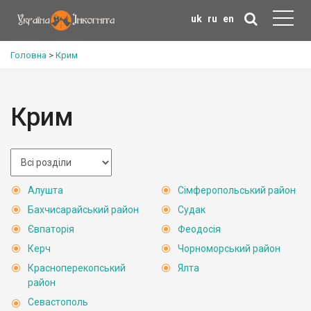
uk
ru
en
Головна
>
Крим
Крим
Алушта
Сімферопольський район
Бахчисарайський район
Судак
Євпаторія
Феодосія
Керч
Чорноморський район
Красноперекопський
Ялта
район
Севастополь