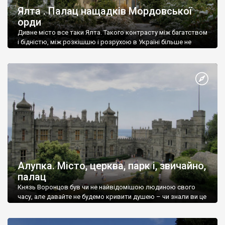
Ялта . Палац нащадків Мордовської
орди
Дивне місто все таки Ялта. Такого контрасту між багатством
і бідністю, між розкішшю і розрухою в Україні більше не
знайдеш.
Алупка. Місто, церква, парк і, звичайно,
палац
Князь Воронцов був чи не найвідомішою людиною свого
часу, але давайте не будемо кривити душею – чи знали ви це
прізвище до відвідин Алупки? Мабуть все таки ні.