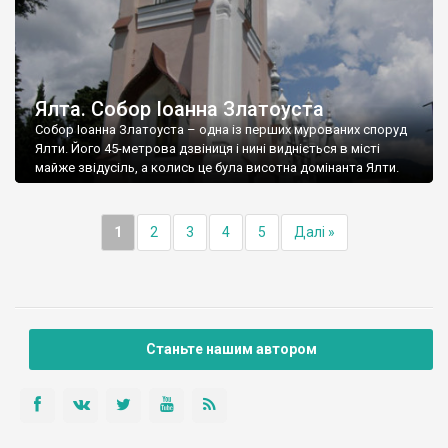
Ялта. Собор Іоанна Златоуста
Собор Іоанна Златоуста – одна із перших мурованих споруд
Ялти. Його 45-метрова дзвіниця і нині видніється в місті
майже звідусіль, а колись це була висотна домінанта Ялти.
1
2
3
4
5
Далі »
Станьте нашим автором