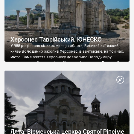
Херсонес Таврійський. ЮНЕСКО
У 988 році, після кількох місяців облоги, Великий київський
князь Володимир захопив Херсонес, візантійське, на той час,
місто. Саме взяття Херсонесу дозволило Володимиру
диктувати свої умови візантійському імператору Василю ІІ, та
одружитися з його дочкою Ганною. Цього ж року, в
Херсонесі Володимир-язичник, став Василем-християнином.
А потім було Хрещення Русі. На честь Херсонесу Таврійського
названо місто […]
Ялта. Вірменська церква Святої Ріпсіме