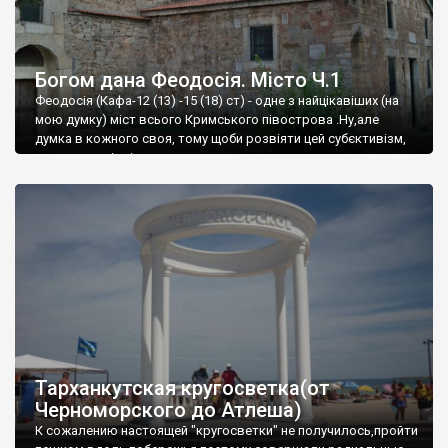
Богом дана Феодосія. Місто Ч.1
Феодосія (Кафа-12 (13) -15 (18) ст) - одне з найцікавіших (на
мою думку) міст всього Кримського півострова .Ну,але
думка в кожного своя, тому щоби розвіяти цей субєктивізм,
запрошую відвідати це
Тарханкутская кругосветка(от
Черноморского до Атлеша)
К сожалению настоящей "кругосветки" не получилось,пройти