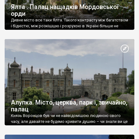
Ялта . Палац нащадків Мордовської
орди
Дивне місто все таки Ялта. Такого контрасту між багатством
і бідністю, між розкішшю і розрухою в Україні більше не
знайдеш.
Алупка. Місто, церква, парк і, звичайно,
палац
Князь Воронцов був чи не найвідомішою людиною свого
часу, але давайте не будемо кривити душею – чи знали ви це
прізвище до відвідин Алупки? Мабуть все таки ні.