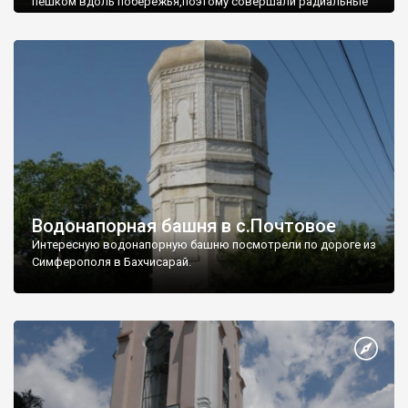
пешком вдоль побережья,поэтому совершали радиальные
вылазки из Оленевки.
Водонапорная башня в с.Почтовое
Интересную водонапорную башню посмотрели по дороге из
Симферополя в Бахчисарай.