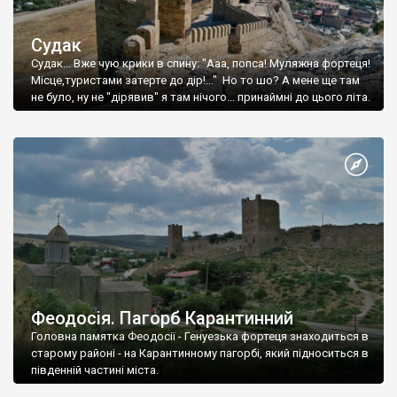
Судак
Судак... Вже чую крики в спину: "Ааа, попса! Муляжна фортеця!
Місце,туристами затерте до дір!..." Но то шо? А мене ще там
не було, ну не "дірявив" я там нічого... принаймні до цього літа.
Феодосія. Пагорб Карантинний
Головна памятка Феодосії - Генуезька фортеця знаходиться в
старому районі - на Карантинному пагорбі, який підноситься в
південній частині міста.