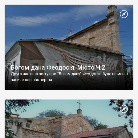
Богом дана Феодосія. Місто Ч.2
Друга частина звіту про "Богом дану" Феодосію буде не менш
насиченою ніж перша.