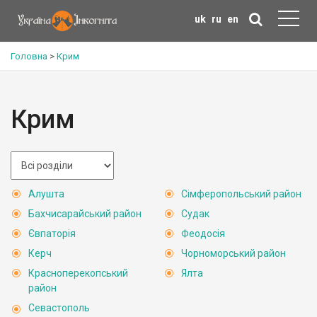
uk
ru
en
Головна
>
Крим
Крим
Алушта
Сімферопольський район
Бахчисарайський район
Судак
Євпаторія
Феодосія
Керч
Чорноморський район
Красноперекопський
Ялта
район
Севастополь