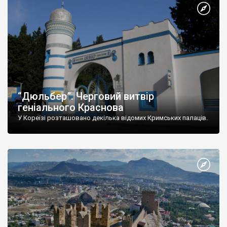
“Дюльбер”. Черговий витвір
геніального Краснова
У Кореїзі розташовано декілька відомих Кримських палаців.