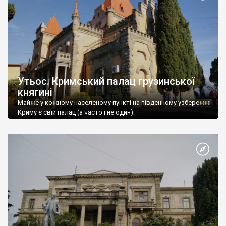
Утьос. Кримський палац грузинської
княгині
Майже у кожному населеному пункті на південному узбережжі
Криму є свій палац (а часто і не один).