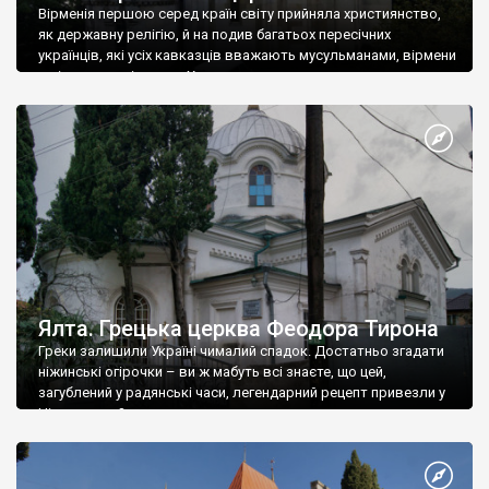
Вірменія першою серед країн світу прийняла християнство,
як державну релігію, й на подив багатьох пересічних
українців, які усіх кавказців вважають мусульманами, вірмени
є відданими вірянами Христа
Ялта. Грецька церква Феодора Тирона
Греки залишили Україні чималий спадок. Достатньо згадати
ніжинські огірочки – ви ж мабуть всі знаєте, що цей,
загублений у радянські часи, легендарний рецепт привезли у
Ніжин греки?